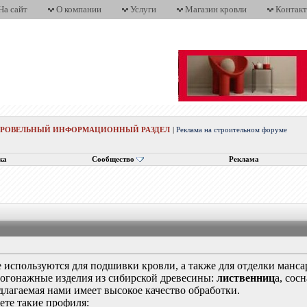
На сайт
О компании
Услуги
Магазин кровли
Контак
КРОВЕЛЬНЫЙ ИНФОРМАЦИОННЫЙ РАЗДЕЛ
|
Реклама на строительном форуме
ка
Сообщество
Реклама
 используются для подшивки кровли, а также для отделки манса
огонажные изделия из сибирской древесины:
лиственниц
а, сос
длагаемая нами имеет высокое качество обработки.
ете такие профиля: