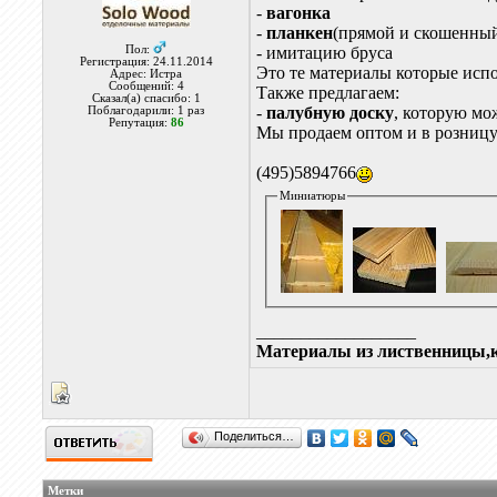
-
вагонка
-
планкен
(прямой и скошенны
Пол:
- имитацию бруса
Регистрация: 24.11.2014
Это те материалы которые исп
Адрес: Истра
Сообщений: 4
Также предлагаем:
Сказал(а) спасибо: 1
-
палубную доску
, которую мо
Поблагодарили: 1 раз
Репутация:
86
Мы продаем оптом и в розницу
(495)5894766
Миниатюры
__________________
Материалы из лиственницы,к
Поделиться…
Метки