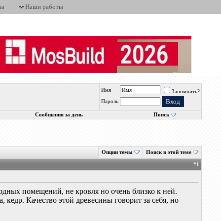
ты
Наши работы
Имя
Запомнить?
Пароль
Сообщения за день
Поиск
Опции темы
Поиск в этой теме
#
1
рдных помещений, не кровля но очень близко к ней.
на, кедр. Качество этой древесины говорит за себя, но