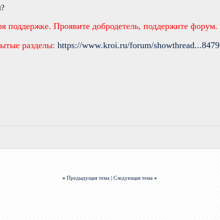
л?
ря поддержке. Проявите добродетель, поддержите форум.
рытые разделы:
https://www.kroi.ru/forum/showthread...847
«
Предыдущая тема
|
Следующая тема
»