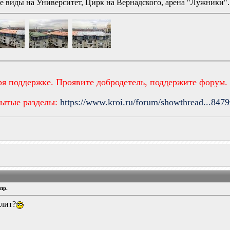
е виды на Университет, Цирк на Вернадского, арена "Лужники". 
ря поддержке. Проявите добродетель, поддержите форум.
рытые разделы:
https://www.kroi.ru/forum/showthread...847
пр.
улит?