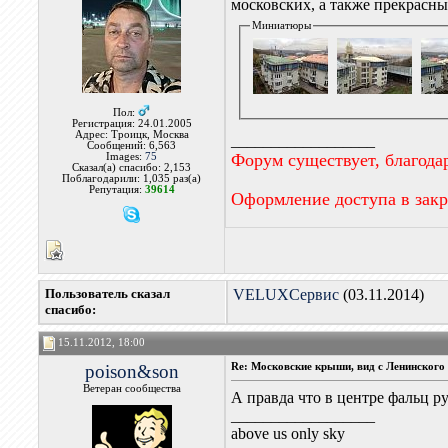
московских, а также прекрасны
Миниатюры
Пол:
Регистрация: 24.01.2005
Адрес: Троицк, Москва
__________________
Сообщений: 6,563
Форум существует, благода
Images:
75
Сказал(а) спасибо: 2,153
Поблагодарили: 1,035 раз(а)
Репутация:
39614
Оформление доступа в зак
Пользователь сказал
VELUXСервис
(03.11.2014)
cпасибо:
15.11.2012, 18:00
poison&son
Re: Московские крыши, вид с Ленинского 
Ветеран сообщества
А правда что в центре фальц р
__________________
above us only sky