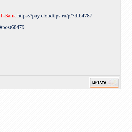
 Т-Банк
https://pay.cloudtips.ru/p/7dfb4787
9#post68479