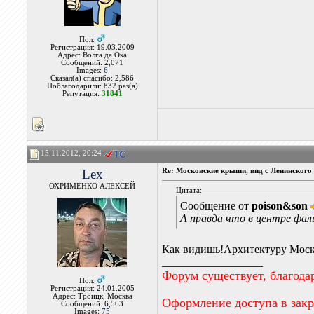
Пол:
Регистрация: 19.03.2009
Адрес: Волга да Ока
Сообщений: 2,071
Images:
6
Сказал(а) спасибо: 2,586
Поблагодарили: 832 раз(а)
Репутация:
31841
15.11.2012, 20:24
Lex
Re: Московские крыши, вид с Ленинского 
ОХРИМЕНКО АЛЕКСЕЙ
Цитата:
Сообщение от
poison&son
А правда что в центре фал
Как видишь!Архитектуру Моск
__________________
Форум существует, благода
Пол:
Регистрация: 24.01.2005
Адрес: Троицк, Москва
Оформление доступа в зак
Сообщений: 6,563
Images:
75