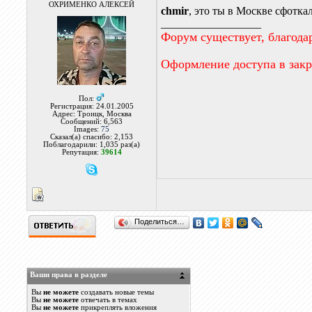
ОХРИМЕНКО АЛЕКСЕЙ
chmir
, это ты в Москве сфотка
__________________
Форум существует, благода
Оформление доступа в зак
Пол:
Регистрация: 24.01.2005
Адрес: Троицк, Москва
Сообщений: 6,563
Images:
75
Сказал(а) спасибо: 2,153
Поблагодарили: 1,035 раз(а)
Репутация:
39614
Поделиться…
Ваши права в разделе
Вы
не можете
создавать новые темы
Вы
не можете
отвечать в темах
Вы
не можете
прикреплять вложения