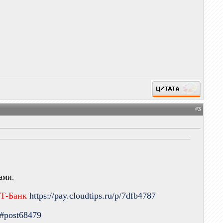
#
3
ами.
 Т-Банк
https://pay.cloudtips.ru/p/7dfb4787
9#post68479