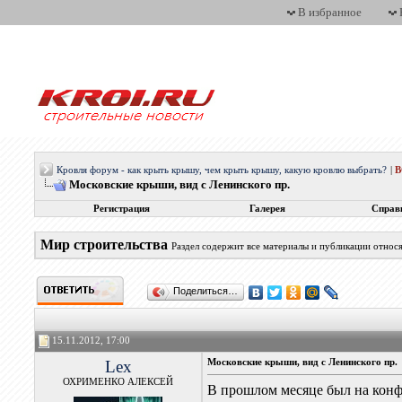
В избранное
Кровля форум - как крыть крышу, чем крыть крышу, какую кровлю выбрать?
|
Московские крыши, вид с Ленинского пр.
Регистрация
Галерея
Справ
Мир строительства
Раздел содержит все материалы и публикации относ
Поделиться…
15.11.2012, 17:00
Lex
Московские крыши, вид с Ленинского пр.
ОХРИМЕНКО АЛЕКСЕЙ
В прошлом месяце был на кон