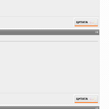
#
4
#
5