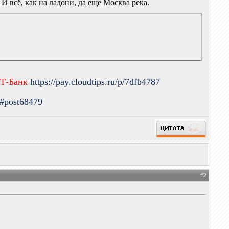
И всё, как на ладони, да еще Москва река.
 Т-Банк
https://pay.cloudtips.ru/p/7dfb4787
9#post68479
#
2