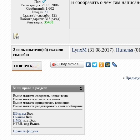
и сообразить о чем там написан
Пол:
Регистрация: 20.05.2006
Сообщений: 1,602
Images:
21
Сказал(а) спасибо: 125
Поблагодарили: 318 раз(а)
Репутация:
35438
2 пользователя(ей) сказали
LynxM
(31.08.2017),
Наталья
(01
cпасибо:
Поделиться…
«
Предыду
Ваши права в разделе
Вы
не можете
создавать новые темы
Вы
не можете
отвечать в темах
Вы
не можете
прикреплять вложения
Вы
не можете
редактировать свои сообщения
BB коды
Вкл.
Смайлы
Вкл.
[IMG]
код
Вкл.
HTML код
Выкл.
Правила форума