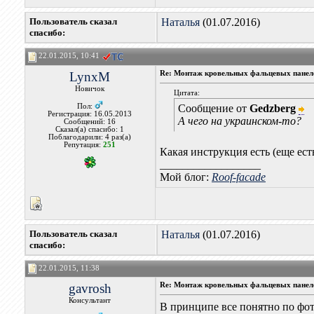
Пользователь сказал
Наталья
(01.07.2016)
cпасибо:
22.01.2015, 10:41
LynxM
Re: Монтаж кровельных фальцевых панеле
Новичок
Цитата:
Пол:
Сообщение от
Gedzberg
Регистрация: 16.05.2013
А чего на украинском-то?
Сообщений: 16
Сказал(а) спасибо: 1
Поблагодарили: 4 раз(а)
Репутация:
251
Какая инструкция есть (еще есть
__________________
Мой блог:
Roof-facade
Пользователь сказал
Наталья
(01.07.2016)
cпасибо:
22.01.2015, 11:38
gavrosh
Re: Монтаж кровельных фальцевых панеле
Консультант
В принципе все понятно по фот