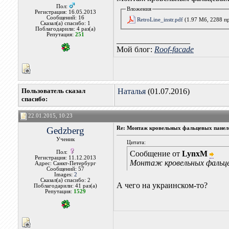
Пол:
Вложения
Регистрация: 16.05.2013
Сообщений: 16
RetroLine_instr.pdf
(1.97 Мб, 2288 п
Сказал(а) спасибо: 1
Поблагодарили: 4 раз(а)
Репутация:
251
__________________
Мой блог:
Roof-facade
Пользователь сказал
Наталья
(01.07.2016)
cпасибо:
22.01.2015, 10:23
Gedzberg
Re: Монтаж кровельных фальцевых панеле
Ученик
Цитата:
Пол:
Сообщение от
LynxM
Регистрация: 11.12.2013
Монтаж кровельных фальцев
Адрес: Санкт-Петербург
Сообщений: 57
Images:
2
Сказал(а) спасибо: 2
А чего на украинском-то?
Поблагодарили: 41 раз(а)
Репутация:
1529