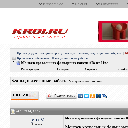
В избранное
На сайт
О компании
Кровля форум - как крыть крышу, чем крыть крышу, какую кровлю выбрать?
|
К
Кровельная библиотека
|
Фальц и жестяные работы
Монтаж кровельных фальцевых панелей RetroLine
Регистрация
Галерея
Справка
Сообщ
Фальц и жестяные работы
Материалы жестянщика
Поделиться…
24.10.2014, 12:17
LynxM
Монтаж кровельных фальцевых панелей R
Новичок
Монтаж кровельных фальцевых 