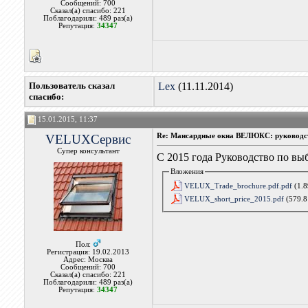
Сообщений: 700
Сказал(а) спасибо: 221
Поблагодарили: 489 раз(а)
Репутация:
34347
Пользователь сказал
Lex
(11.11.2014)
cпасибо:
15.01.2015, 11:37
VELUXСервис
Re: Мансардные окна ВЕЛЮКС: руководс
Супер консультант
С 2015 года Руководство по вы
Вложения
VELUX_Trade_brochure.pdf.pdf
(1.8
VELUX_short_price_2015.pdf
(579.8
Пол:
Регистрация: 19.02.2013
Адрес: Москва
Сообщений: 700
Сказал(а) спасибо: 221
Поблагодарили: 489 раз(а)
Репутация:
34347