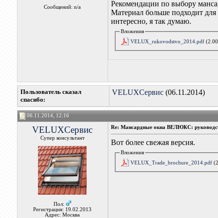
Рекомендации по выбору манс
Сообщений: n/a
Материал больше подходит для 
интересно, я так думаю.
Вложения
VELUX_rukovodstvo_2014.pdf
(2.00
Пользователь сказал
VELUXСервис
(06.11.2014)
cпасибо:
06.11.2014, 12:16
VELUXСервис
Re: Мансардные окна ВЕЛЮКС: руководс
Супер консультант
Вот более свежая версия.
Вложения
VELUX_Trade_brochure_2014.pdf
(2
Пол:
Регистрация: 19.02.2013
Адрес: Москва