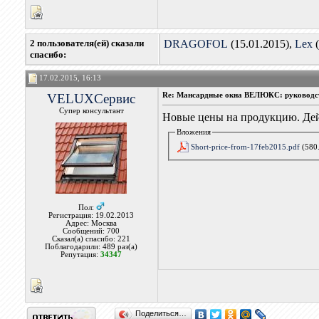
2 пользователя(ей) сказали
DRAGOFOL
(15.01.2015),
Lex
(
cпасибо:
17.02.2015, 16:13
VELUXСервис
Re: Мансардные окна ВЕЛЮКС: руководс
Супер консультант
Новые цены на продукцию. Дейс
Вложения
Short-price-from-17feb2015.pdf
(580
Пол:
Регистрация: 19.02.2013
Адрес: Москва
Сообщений: 700
Сказал(а) спасибо: 221
Поблагодарили: 489 раз(а)
Репутация:
34347
Поделиться…