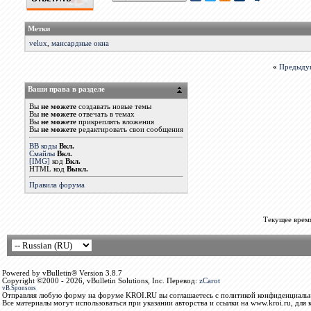
Метки
velux
,
мансардные окна
«
Предыду
Ваши права в разделе
Вы
не можете
создавать новые темы
Вы
не можете
отвечать в темах
Вы
не можете
прикреплять вложения
Вы
не можете
редактировать свои сообщения
BB коды
Вкл.
Смайлы
Вкл.
[IMG]
код
Вкл.
HTML код
Выкл.
Правила форума
Текущее врем
Powered by vBulletin® Version 3.8.7
Copyright ©2000 - 2026, vBulletin Solutions, Inc. Перевод:
zCarot
vB.Sponsors
Отправляя любую форму на форуме KROI.RU вы соглашаетесь с политикой конфиденциальн
Все материалы могут использоваться при указании авторства и ссылки на www.kroi.ru, для 