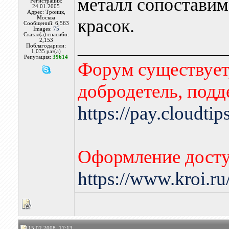
металл сопоставим
Регистрация:
24.01.2005
Адрес: Троицк,
Москва
красок.
Сообщений: 6,563
Images:
75
Сказал(а) спасибо:
2,153
________________
Поблагодарили:
1,035 раз(а)
Репутация:
39614
Форум существует,
добродетель, подд
https://pay.cloudti
Оформление досту
https://www.kroi.r
15.02.2008, 17:13