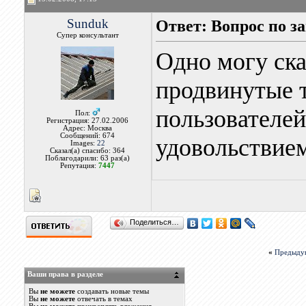
Sunduk
Ответ: Вопрос по 
Супер консультант
Одно могу ска
продвинутые 
пользователей
Пол:
Регистрация: 27.02.2006
Адрес: Москва
Сообщений: 674
удовольствие
Images:
22
Сказал(а) спасибо: 364
Поблагодарили: 63 раз(а)
Репутация:
7447
Поделиться…
«
Предыду
Ваши права в разделе
Вы
не можете
создавать новые темы
Вы
не можете
отвечать в темах