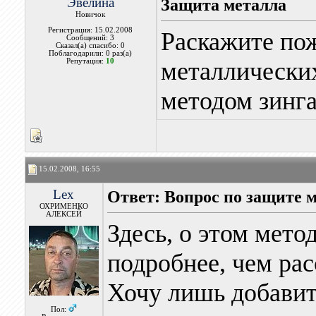
Эвелина
Защита металла
Новичок
Регистрация: 15.02.2008
Раскажите по
Сообщений: 3
Сказал(а) спасибо: 0
Поблагодарили: 0 раз(а)
Репутация:
10
металлически
методом зинг
15.02.2008, 16:55
Lex
Ответ: Вопрос по защите 
ОХРИМЕНКО
АЛЕКСЕЙ
Здесь, о этом мето
подробнее, чем ра
Хочу лишь добавить
Пол: