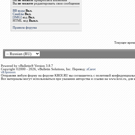
Вы
не можете
прикреплять вложения
Вы
не можете
редактировать свои сообщения
BB коды
Вкл.
Смайлы
Вкл.
[IMG]
код
Вкл.
HTML код
Выкл.
Правила форума
Текущее врем
Powered by vBulletin® Version 3.8.7
Copyright ©2000 - 2026, vBulletin Solutions, Inc. Перевод:
zCarot
vB.Sponsors
Отправляя любую форму на форуме KROI.RU вы соглашаетесь с политикой конфиденциальн
Все материалы могут использоваться при указании авторства и ссылки на www.kroi.ru, для 