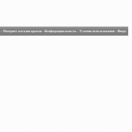
ь
-
Интернет магазин кровли
-
Конфиденциальность
-
Условия использования
-
Вверх