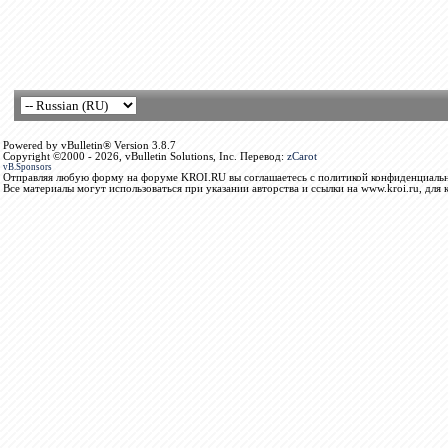
Powered by vBulletin® Version 3.8.7
Copyright ©2000 - 2026, vBulletin Solutions, Inc. Перевод:
zCarot
vB.Sponsors
Отправляя любую форму на форуме KROI.RU вы соглашаетесь с политикой конфиденциальн
Все материалы могут использоваться при указании авторства и ссылки на www.kroi.ru, для 