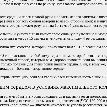
и раза в неделю у себя по району. Тут главное контролировать 
адете средний палец правой руки в область левого запястья с вн
тра) или в область сонной артерии (с левой стороны шеи) и нащу
осле этого умножаем результат на 10-ть чтоб узнать количество у
большой и указательный имеют свою сильную пульсацию и могут 
осчитать пульс за 15 секунд и умножить на цифру 4-ре результат.
окупка пульсометра. Который показывает вам ЧСС в реальном вр
00$ и представляет собой хомут с датчиком, который вешается п
нь точный способ, который вам здорово поможет, если вы решил
 только полезны для тренировки вашего сердца. Они, к тому же
иокарда – болезнь «спортивное сердце»
смотрим ситуацию, если мы увеличиваем интенсивность выше 130
ашим сердцем в условиях максимального ко
ля того чтоб качать кровь сокращается и растягивается полность
ола. Когда интенсивность занятий критическая (ЧСС 180-200 в 
лабится) полностью — диастола исчезает.Не успело расслабится, 