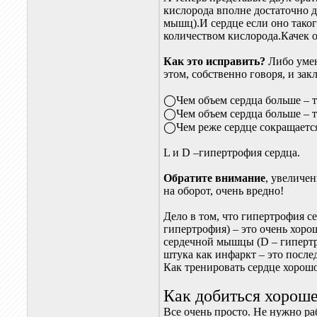
кислорода вполне достаточно дл
мышц).И сердце если оно такого
количеством кислорода.Качек 
Как это исправить?
Либо умен
этом, собственно говоря, и за
◯Чем объем сердца больше – т
◯Чем объем сердца больше – т
◯Чем реже сердце сокращается 
L и D –гипертрофия сердца.
Обратите внимание
, увеличен
на оборот, очень вредно!
Дело в том, что гипертрофия с
гипертрофия) – это очень хорош
сердечной мышцы (D – гипертро
штука как инфаркт – это после
Как тренировать сердце хорош
Как добиться хороше
Все очень просто. Не нужно ра