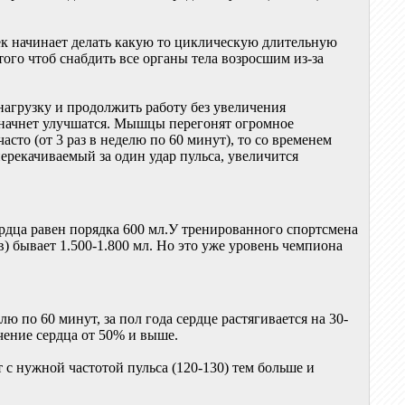
век начинает делать какую то циклическую длительную
 того чтоб снабдить все органы тела возросшим из-за
нагрузку и продолжить работу без увеличения
а начнет улучшатся. Мышцы перегонят огромное
асто (от 3 раз в неделю по 60 минут), то со временем
перекачиваемый за один удар пульса, увеличится
ердца равен порядка 600 мл.У тренированного спортсмена
) бывает 1.500-1.800 мл. Но это уже уровень чемпиона
ю по 60 минут, за пол года сердце растягивается на 30-
чение сердца от 50% и выше.
т с нужной частотой пульса (120-130) тем больше и