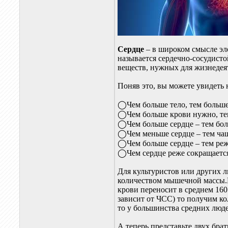
Сердце
– в широком смысле эле
называется сердечно-сосудисто
веществ, нужных для жизнедея
Поняв это, вы можете увидеть
◯Чем больше тело, тем больше
◯Чем больше крови нужно, тем
◯Чем больше сердце – тем боль
◯Чем меньше сердце – тем чащ
◯Чем больше сердце – тем реж
◯Чем сердце реже сокращается
Для культуристов или других 
количеством мышечной массы.К
крови переносит в среднем 160
зависит от ЧСС) то получим ко
то у большинства средних люде
А теперь представьте двух брат