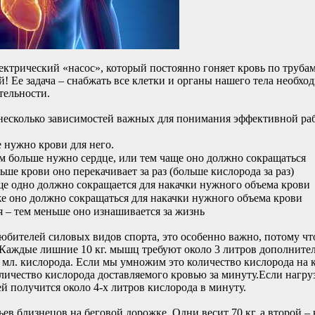
ктрический «насос», который постоянно гоняет кровь по трубам 
й! Ее задача – снабжать все клетки и органы нашего тела необ
тельности.
 несколько зависимостей важных для понимания эффективной ра
 нужно крови для него.
 больше нужно сердце, или тем чаще оно должно сокращаться
ше крови оно перекачивает за раз (больше кислорода за раз)
е одно должно сокращается для накачки нужного объема крови
е оно должно сокращаться для накачки нужного объема крови
 – тем меньше оно изнашивается за жизнь
любителей силовых видов спорта, это особенно важно, потому ч
аждые лишние 10 кг. мышц требуют около 3 литров дополнитель
 мл. кислорода. Если мы умножим это количество кислорода на 
личество кислорода доставляемого кровью за минуту.Если нагруз
й получится около 4-х литров кислорода в минуту.
ьев близнецов на беговой дорожке. Одни весит 70 кг, а второй –