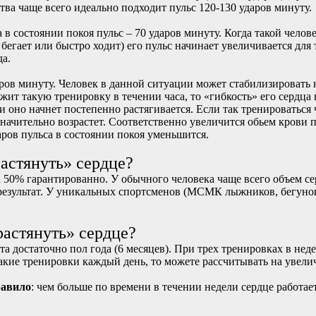
тва чаще всего идеально подходит пульс 120-130 ударов минуту.
 в состоянии покоя пульс – 70 ударов минуту. Когда такой чело
 бегает или быстро ходит) его пульс начинает увеличивается для
да.
аров минуту. Человек в данной ситуации может стабилизировать 
жит такую тренировку в течении часа, то «гибкость» его сердц
и оно начнет постепенно растягивается. Если так тренироваться ч
 значительно возрастет. Соответственно увеличится обьем крови 
аров пульса в состоянии покоя уменьшится.
астянуть» сердце?
На 50% гарантированно. У обычного человека чаще всего объем с
 результат. У уникальных спортсменов (МСМК лыжников, бегунов
астянуть» сердце?
а достаточно пол года (6 месяцев). При трех тренировках в недел
акие тренировки каждый день, то можете рассчитывать на увели
равило
: чем больше по времени в течении недели сердце работае