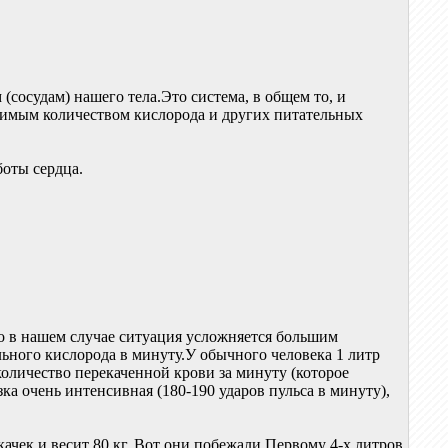
(сосудам) нашего тела.Это система, в общем то, и
ходимым количеством кислорода и других питательных
боты сердца.
то в нашем случае ситуация усложняется большим
ного кислорода в минуту.У обычного человека 1 литр
количество перекаченной крови за минуту (которое
ка очень интенсивная (180-190 ударов пульса в минуту),
 качек и весит 80 кг. Вот они побежали.Первому 4-х литров