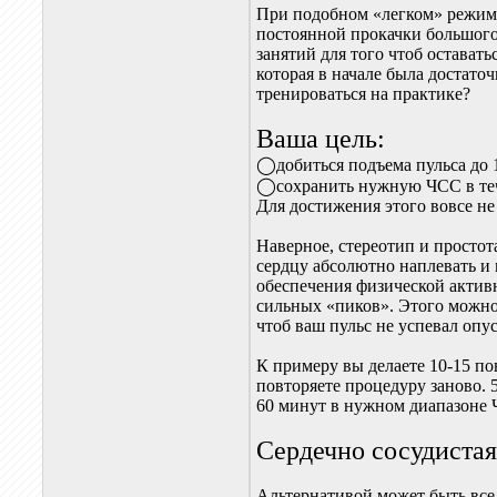
При подобном «легком» режиме
постоянной прокачки большого
занятий для того чтоб оставатьс
которая в начале была достато
тренироваться на практике?
Ваша цель:
◯добиться подъема пульса до 
◯сохранить нужную ЧСС в те
Для достижения этого вовсе не
Наверное, стереотип и простот
сердцу абсолютно наплевать и 
обеспечения физической активн
сильных «пиков». Этого можно 
чтоб ваш пульс не успевал опус
К примеру вы делаете 10-15 по
повторяете процедуру заново. 
60 минут в нужном диапазоне
Сердечно сосудистая
Альтернативой может быть все 