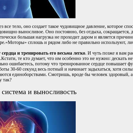
ез все тело, оно создает такое чудовищное давление, которое сп
довищно выносливое. Оно постоянно, без отдыха, сокращается, 
стически большая нагрузка не проходит даром и является причи
ре.«Моторы» сплошь и рядом либо не правильно используют, ли
 сердца и тренировать его весьма легко
. И чуть позже я вам 
.Кстати, те кто думает, что им особенно это не нужно: дескать 
ильно ошибаетесь, потому что тренированное сердце повышает ф
боты 30-60 секунд весь потный и начинает задыхаться, хотя сил
маются единоборствами. Смотришь, вроде бы человек здоровый, а
у так?
 система и выносливость