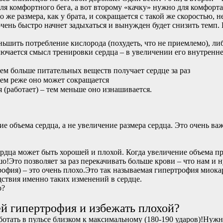
я комфортного бега, а вот второму «качку» нужно для комфорта з
 же размера, как у брата, и сокращается с такой же скоростью, 
очень быстро начнет задыхаться и вынужден будет снизить темп
ьшить потребление кислорода (похудеть, что не приемлемо), либ
ключается смысл тренировки сердца – в увеличении его внутренне
ем больше питательных веществ получает сердце за раз
ем реже оно может сокращается
(работает) – тем меньше оно изнашивается.
ие объема сердца, а не увеличение размера сердца. Это очень ва
ердца может быть хорошей и плохой. Когда увеличение объема п
о!Это позволяет за раз перекачивать больше крови – что нам и н
фия) – это очень плохо.Это так называемая гипертрофия миокар
дствия именно таких изменений в сердце.
о?
й гипертрофия и избежать плохой?
ботать в пульсе близком к максимальному (180-190 ударов)!Нужно