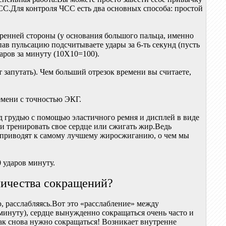
ЧСС.Для контроля ЧСС есть два основных способа: простой
утренней стороны (у основания большого пальца, именно
пав пульсацию подсчитываете удары за 6-ть секунд (пусть
даров за минуту (10Х10=100).
запутать). Чем больший отрезок времени вы считаете,
емени с точностью ЭКГ.
од грудью с помощью эластичного ремня и дисплей в виде
и тренировать свое сердце или сжигать жир.Ведь
, приводят к самому лучшему жиросжиганию, о чем мы
 ударов минуту.
личества сокращений?
ю, расслабляясь.Вот это «расслабление» между
минуту), сердце вынужденно сокращаться очень часто и
как снова нужно сокращаться! Возникает внутренне