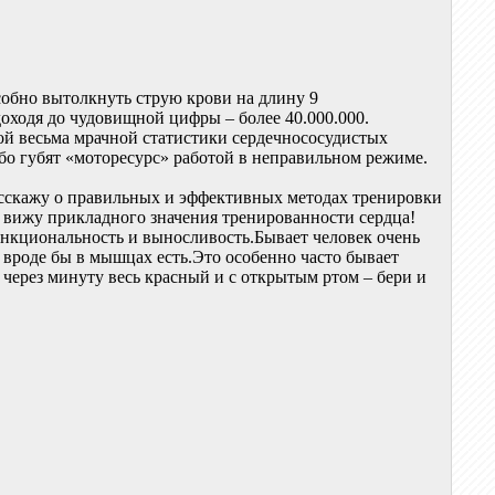
особно вытолкнуть струю крови на длину 9
доходя до чудовищной цифры – более 40.000.000.
ной весьма мрачной статистики сердечнососудистых
бо губят «моторесурс» работой в неправильном режиме.
расскажу о правильных и эффективных методах тренировки
не вижу прикладного значения тренированности сердца!
ункциональность и выносливость.Бывает человек очень
ы вроде бы в мышцах есть.Это особенно часто бывает
 через минуту весь красный и с открытым ртом – бери и