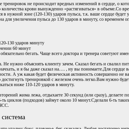
 тренировок не происходит вредных изменений в сердце, о кото
 количества крови вынужденно «растягиваться» в объеме.Со вр
я в нужной зоне (120-130) ударов пульса, т.к. ваше сердце будет 
чна для увеличения пульса до 130 ударов в минуту, со временем 
120-130 ударов минуту
чении 60 минут
 обязательно бегать. Чаще всего доктора и тренера советуют име
а. Не нужно объяснять клиенту зачем. Сказал бегать и свалил пи
начхать, и я бы даже сказал на…. , ну вы понимаете.Для сердце 
ости. А уж какая будет физическая активность совершенно не ва
достигнуть тренировкой с железом очень легко.Вам нужно будет 
каться ниже 110-120 ударов в минуту.
вторений жима лежа, отдыхаете 30 секунд (или сразу), делаете п
5-ть циклов (подходов) займут около 10 минут.Сделали 6-ть так
 ЧСС.
 система
что угодно: бокс, плаванье, бег, скакалка. Любая достаточно ин