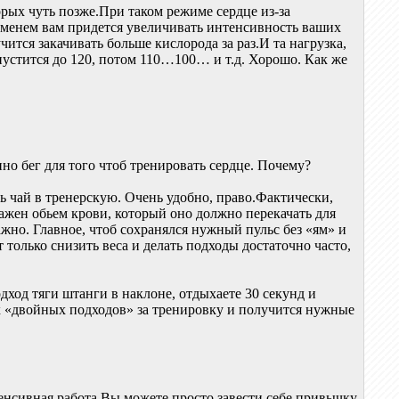
рых чуть позже.При таком режиме сердце из-за
еменем вам придется увеличивать интенсивность ваших
учится закачивать больше кислорода за раз.И та нагрузка,
опустится до 120, потом 110…100… и т.д. Хорошо. Как же
нно бег для того чтоб тренировать сердце. Почему?
ть чай в тренерскую. Очень удобно, право.Фактически,
важен обьем крови, который оно должно перекачать для
жно. Главное, чтоб сохранялся нужный пульс без «ям» и
только снизить веса и делать подходы достаточно часто,
одход тяги штанги в наклоне, отдыхаете 30 секунд и
их «двойных подходов» за тренировку и получится нужные
тенсивная работа.Вы можете просто завести себе привычку