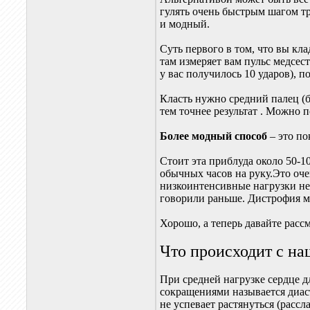
гулять очень быстрым шагом тр
и модный.
Суть первого в том, что вы кл
там измеряет вам пульс медсес
у вас получилось 10 ударов), п
Класть нужно средний палец (
тем точнее результат . Можно п
Более модный способ
– это п
Стоит эта приблуда около 50-1
обычных часов на руку.Это оче
низкоинтенсивные нагрузки не
говорили раньше. Дистрофия м
Хорошо, а теперь давайте рас
Что происходит с н
При средней нагрузке сердце д
сокращениями называется диаст
не успевает растянуться (расс