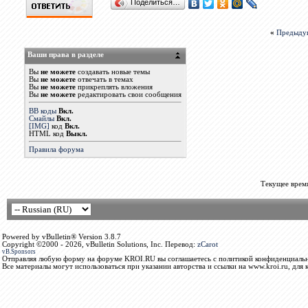
Поделиться…
«
Предыду
Ваши права в разделе
Вы
не можете
создавать новые темы
Вы
не можете
отвечать в темах
Вы
не можете
прикреплять вложения
Вы
не можете
редактировать свои сообщения
BB коды
Вкл.
Смайлы
Вкл.
[IMG]
код
Вкл.
HTML код
Выкл.
Правила форума
Текущее врем
Powered by vBulletin® Version 3.8.7
Copyright ©2000 - 2026, vBulletin Solutions, Inc. Перевод:
zCarot
vB.Sponsors
Отправляя любую форму на форуме KROI.RU вы соглашаетесь с политикой конфиденциальн
Все материалы могут использоваться при указании авторства и ссылки на www.kroi.ru, для 