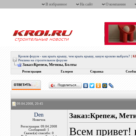
В избранное
На сайт
О компании
Кровля форум - как крыть крышу, чем крыть крышу, какую кровлю выбрать?
|
К
Реклама на строительном форуме
Заказ:Крепеж, Метизы, Болты
Регистрация
Галерея
Справка
Сообщ
Поделиться…
09.04.2008, 20:45
Den
Заказ:Крепеж, Мет
Новичок
Регистрация: 09.04.2008
Всем привет! 
Сообщений: 1
Сказал(а) спасибо: 0