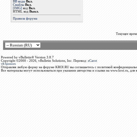
BB коды
Вкл.
Смайлы
Вкл.
[IMG]
код
Вкл.
HTML код
Выкл.
Правила форума
Текущее врем
Powered by vBulletin® Version 3.8.7
Copyright ©2000 - 2026, vBulletin Solutions, Inc. Перевод:
zCarot
vB.Sponsors
Отправляя любую форму на форуме KROI.RU вы соглашаетесь с политикой конфиденциальн
Все материалы могут использоваться при указании авторства и ссылки на www.kroi.ru, для 