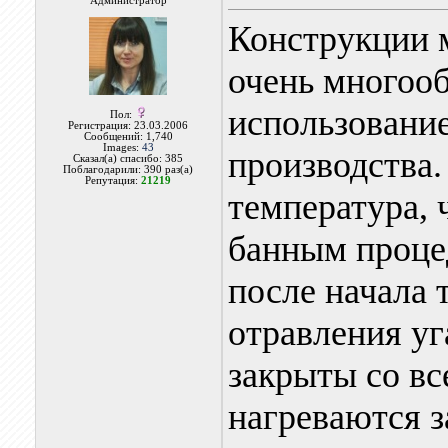
Администратор
Конструкции 
очень многоо
использовани
Пол:
Регистрация: 23.03.2006
Сообщений: 1,740
Images:
43
производства
Сказал(а) спасибо: 385
Поблагодарили: 390 раз(а)
Репутация:
21219
температура, 
банным проце
после начала 
отравления уг
закрыты со вс
нагреваются за