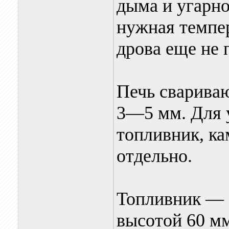
дыма и угарног
нужная темпер
дрова еще не 
Печь сварива
3—5 мм. Для 
топливник, ка
отдельно.
Топливник — с
высотой 60 мм