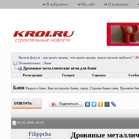
В избранное
На сайт
О компании
Кровля форум - как крыть крышу, чем крыть крышу, какую кровлю выбрать?
|
П
Познавательно.
|
Баня
Дровяные металлические печи для бани
Регистрация
Галерея
Справка
Сообщ
Баня
Раздел о бане. Как построить баню, сауну. Строим баню сами. Проекты бан
Поделиться…
06.05.2008, 08:43
Filippcha
Дровяные металлич