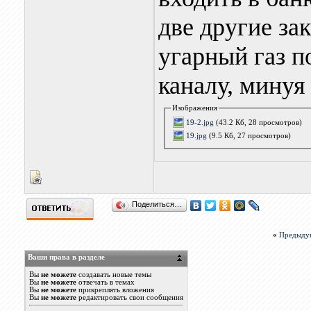
две другие за
угарный газ п
каналу, минуя
Изображения
19-2.jpg
(43.2 Кб, 28 просмотров)
19.jpg
(9.5 Кб, 27 просмотров)
Поделиться…
«
Предыду
Ваши права в разделе
Вы
не можете
создавать новые темы
Вы
не можете
отвечать в темах
Вы
не можете
прикреплять вложения
Вы
не можете
редактировать свои сообщения