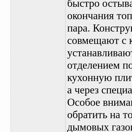
быстро остыва
окончания топ
пара. Констру
совмещают с 
устанавливаю
отделением по
кухонную плит
а через специ
Особое вниман
обратить на т
дымовых газов