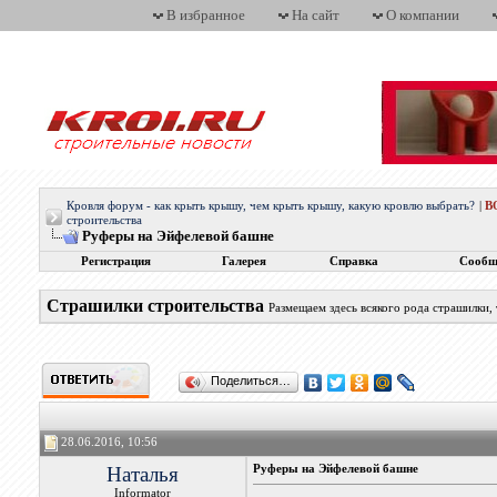
В избранное
На сайт
О компании
Кровля форум - как крыть крышу, чем крыть крышу, какую кровлю выбрать?
|
В
строительства
Руферы на Эйфелевой башне
Регистрация
Галерея
Справка
Сообщ
Страшилки строительства
Размещаем здесь всякого рода страшилки,
Поделиться…
28.06.2016, 10:56
Наталья
Руферы на Эйфелевой башне
Informator