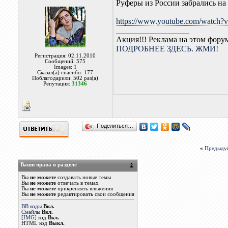
Руферы из России забрались на
https://www.youtube.com/watc
__________________
Акция!!! Реклама на этом фору
ПОДРОБНЕЕ ЗДЕСЬ. ЖМИ!
Регистрация: 02.11.2010
Сообщений: 575
Images:
1
Сказал(а) спасибо: 177
Поблагодарили: 502 раз(а)
Репутация:
31346
Поделиться…
«
Предыду
Ваши права в разделе
Вы
не можете
создавать новые темы
Вы
не можете
отвечать в темах
Вы
не можете
прикреплять вложения
Вы
не можете
редактировать свои сообщения
BB коды
Вкл.
Смайлы
Вкл.
[IMG]
код
Вкл.
HTML код
Выкл.