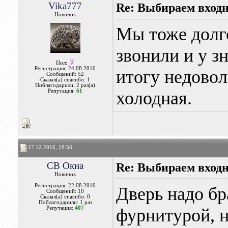
Vika777
Re: Выбираем входн
Новичок
Мы тоже долг
звонили и у з
Пол:
Регистрация: 24.08.2010
итогу недовол
Сообщений: 52
Сказал(а) спасибо: 1
Поблагодарили: 2 раз(а)
Репутация:
61
холодная.
17.12.2016, 18:56
СВ Окна
Re: Выбираем входн
Новичок
Регистрация: 22.08.2010
Дверь надо бр
Сообщений: 10
Сказал(а) спасибо: 0
Поблагодарили: 1 раз
Репутация:
407
фурнитурой, н