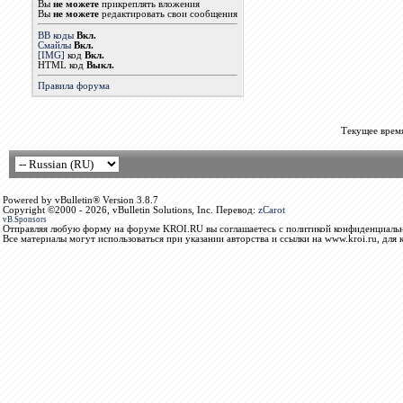
Вы
не можете
прикреплять вложения
Вы
не можете
редактировать свои сообщения
BB коды
Вкл.
Смайлы
Вкл.
[IMG]
код
Вкл.
HTML код
Выкл.
Правила форума
Текущее врем
Powered by vBulletin® Version 3.8.7
Copyright ©2000 - 2026, vBulletin Solutions, Inc. Перевод:
zCarot
vB.Sponsors
Отправляя любую форму на форуме KROI.RU вы соглашаетесь с политикой конфиденциальн
Все материалы могут использоваться при указании авторства и ссылки на www.kroi.ru, для 