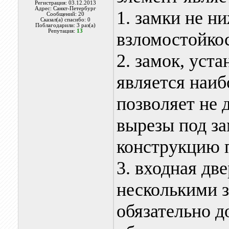
Регистрация: 03.12.2013
Адрес: Санкт-Петербург
1. замки не н
Сообщений: 20
Сказал(а) спасибо: 0
Поблагодарили: 3 раз(а)
Репутация:
13
взломостойко
2. замок, уст
является наиб
позволяет не 
вырезы под за
конструкцию 
3. входная дв
несколькими з
обязательно д