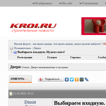
В избранное
На сайт
О компании
Кровля форум - как крыть крышу, чем крыть крышу, какую кровлю выбрать?
|
П
Познавательно.
|
Двери
Выбираем входную. Нужен совет!
Регистрация
Галерея
Справка
Сообщ
Двери
Статьи. Двери межкомнатные и входные.
Поделиться…
11.10.2010, 10:31
Dimitr
Выбираем входную.