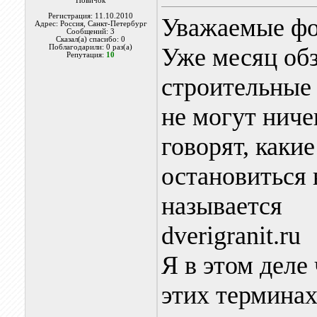
Новичок
Регистрация: 11.10.2010
Уважаемые фо
Адрес: Россия, Санкт-Петербург
Сообщений: 3
Сказал(а) спасибо: 0
Поблагодарили: 0 раз(а)
Уже месяц об
Репутация:
10
строительные 
не могут ничег
говорят, каки
остановиться 
называется
dverigranit.ru
Я в этом деле
этих термина