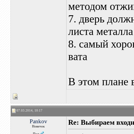
методом отжи
7. дверь долж
листа металла
8. самый хоро
вата
В этом плане
07.03.2014, 10:17
Pankov
Re: Выбираем входн
Новичок
Пол: