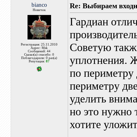
bianco
Re: Выбираем входн
Новичок
Гардиан отлич
производитель
Советую также
Регистрация: 25.11.2010
Адрес: Msk
Сообщений: 44
Сказал(а) спасибо: 0
уплотнения. Ж
Поблагодарили: 0 раз(а)
Репутация:
87
по периметру 
периметру дв
уделить внима
но это нужно 
хотите уложит