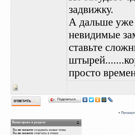
задвижку.
А дальше уже 
невидимые зам
ставьте сложн
штырей.......к
просто времен
Поделиться…
«
Предыду
Ваши права в разделе
Вы
не можете
создавать новые темы
Вы
не можете
отвечать в темах