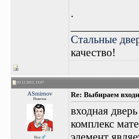
.
____________
Стальные две
качество!
03.12.2013, 13:07
ASmirnov
Re: Выбираем входн
Новичок
входная дверь
комплекс мате
элемент являе
Пол: