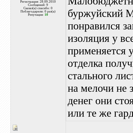
Малобюджетны
Регистрация: 28.09.2010
Сообщений: 9
Сказал(а) спасибо: 0
буржуйский М
Поблагодарили: 0 раз(а)
Репутация:
10
понравился за
изоляция у вс
применяется 
отделка получ
стального лис
на мелочи не 
денег они сто
или те же гард