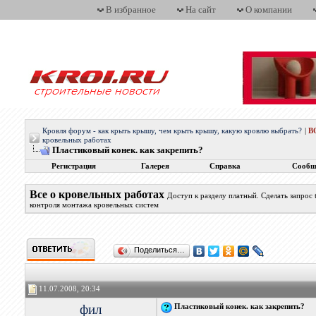
В избранное
На сайт
О компании
Кровля форум - как крыть крышу, чем крыть крышу, какую кровлю выбрать?
|
В
кровельных работах
Пластиковый конек. как закрепить?
Регистрация
Галерея
Справка
Сообщ
Все о кровельных работах
Доступ к разделу платный. Сделать запрос
контроля монтажа кровельных систем
Поделиться…
11.07.2008, 20:34
фил
Пластиковый конек. как закрепить?