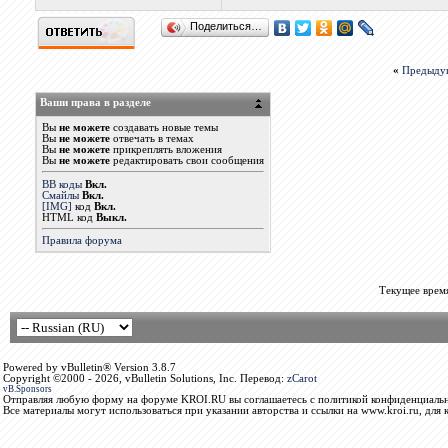
Поделиться…
«
Предыду
Ваши права в разделе
Вы
не можете
создавать новые темы
Вы
не можете
отвечать в темах
Вы
не можете
прикреплять вложения
Вы
не можете
редактировать свои сообщения
BB коды
Вкл.
Смайлы
Вкл.
[IMG]
код
Вкл.
HTML код
Выкл.
Правила форума
Текущее врем
Powered by vBulletin® Version 3.8.7
Copyright ©2000 - 2026, vBulletin Solutions, Inc. Перевод:
zCarot
vB.Sponsors
Отправляя любую форму на форуме KROI.RU вы соглашаетесь с политикой конфиденциальн
Все материалы могут использоваться при указании авторства и ссылки на www.kroi.ru, для 