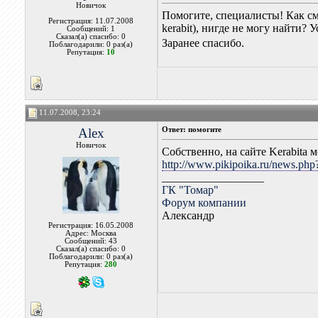
Новичок
Помогите, специалисты! Как с
Регистрация: 11.07.2008
kerabit), нигде не могу найти?
Сообщений: 1
Сказал(а) спасибо: 0
Заранее спасибо.
Поблагодарили: 0 раз(а)
Репутация:
10
11.07.2008, 23:24
Alex
Ответ: помогите
Новичок
Собственно, на сайте Kerabita 
http://www.pikipoika.ru/news.ph
__________________
ГК "Томар"
Форум компании
Александр
Регистрация: 16.05.2008
Адрес: Москва
Сообщений: 43
Сказал(а) спасибо: 0
Поблагодарили: 0 раз(а)
Репутация:
280