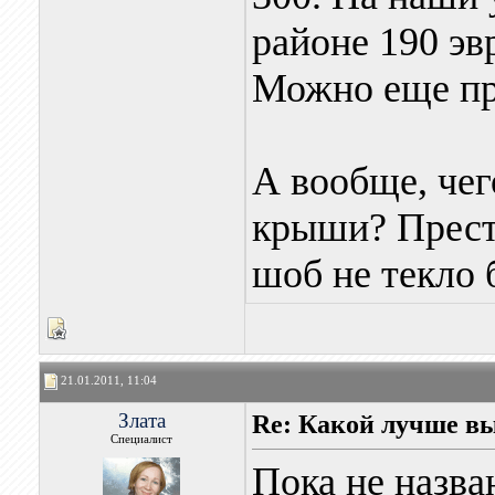
районе 190 эвр
Можно еще пр
А вообще, чег
крыши? Прести
шоб не текло
21.01.2011, 11:04
Злата
Re: Какой лучше в
Специалист
Пока не назв