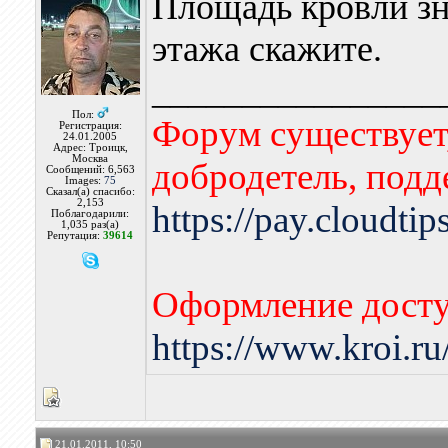
Площадь кровли зна
этажа скажите.
________________
Пол:
Форум существует,
Регистрация:
24.01.2005
Адрес: Троицк,
Москва
добродетель, подд
Сообщений: 6,563
Images:
75
Сказал(а) спасибо:
2,153
https://pay.cloudti
Поблагодарили:
1,035 раз(а)
Репутация:
39614
Оформление досту
https://www.kroi.r
21.01.2011, 10:50