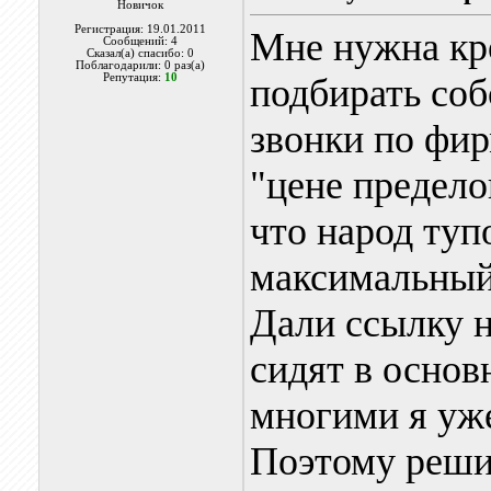
Новичок
Регистрация: 19.01.2011
Мне нужна кр
Сообщений: 4
Сказал(а) спасибо: 0
Поблагодарили: 0 раз(а)
Репутация:
10
подбирать соб
звонки по фи
"цене предело
что народ туп
максимальный 
Дали ссылку н
сидят в основ
многими я уж
Поэтому решил