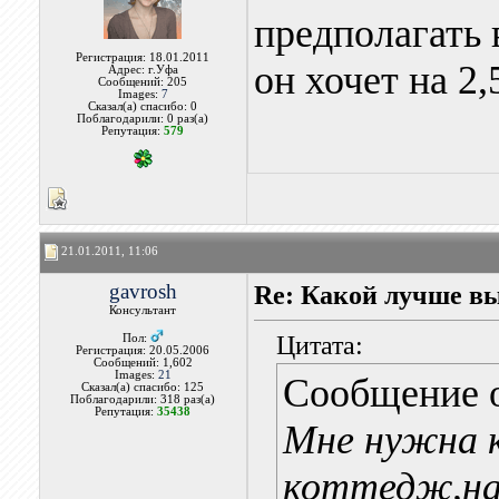
предполагать 
Регистрация: 18.01.2011
он хочет на 2
Адрес: г.Уфа
Сообщений: 205
Images:
7
Сказал(а) спасибо: 0
Поблагодарили: 0 раз(а)
Репутация:
579
21.01.2011, 11:06
gavrosh
Re: Какой лучше в
Консультант
Цитата:
Пол:
Регистрация: 20.05.2006
Сообщений: 1,602
Images:
21
Сообщение 
Сказал(а) спасибо: 125
Поблагодарили: 318 раз(а)
Репутация:
35438
Мне нужна к
коттедж,на