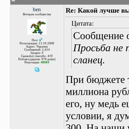
ben
Re: Какой лучше в
Ветеран сообщества
Цитата:
Сообщение 
Пол:
Регистрация: 13.10.2008
Просьба не 
Адрес: Украина
Сообщений: 2,414
Images:
8
сланец.
Сказал(а) спасибо: 419
Поблагодарили: 970 раз(а)
Репутация:
48684
При бюджете т
миллиона руб
его, ну медь 
условии, я ду
300. На наши 