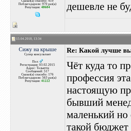
Сказал(а) спасибо: 419
дешевле не бу
Поблагодарили: 970 раз(а)
Репутация:
48684
15.04.2018, 13:34
Сижу на крыше
Re: Какой лучше в
Супер консультант
Чёт куда то п
Пол:
Регистрация: 03.02.2015
Адрес: Тольятти
Сообщений: 517
профессия эта
Сказал(а) спасибо: 176
Поблагодарили: 563 раз(а)
Репутация:
41222
настоящую пр
бывший мене
маленький но 
такой бюджет 