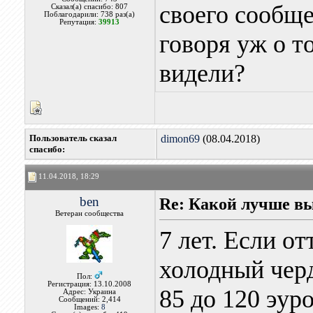
своего сообщен
Сказал(а) спасибо: 807
Поблагодарили: 738 раз(а)
Репутация:
39913
говоря уж о т
видели?
Пользователь сказал
dimon69
(08.04.2018)
cпасибо:
11.04.2018, 18:29
ben
Re: Какой лучше в
Ветеран сообщества
7 лет. Если от
холодный черд
Пол:
Регистрация: 13.10.2008
85 до 120 эуро
Адрес: Украина
Сообщений: 2,414
Images:
8