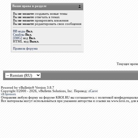
Ваши права в разделе
Вы
не можете
создавать новые темы
Вы
не можете
отвечать в темах
Вы
не можете
прикреплять вложения
Вы
не можете
редактировать свои сообщения
BB коды
Вкл.
Смайлы
Вкл.
[IMG]
код
Вкл.
HTML код
Выкл.
Правила форума
Текущее врем
Powered by vBulletin® Version 3.8.7
Copyright ©2000 - 2026, vBulletin Solutions, Inc. Перевод:
zCarot
vB.Sponsors
Отправляя любую форму на форуме KROI.RU вы соглашаетесь с политикой конфиденциальн
Все материалы могут использоваться при указании авторства и ссылки на www.kroi.ru, для 