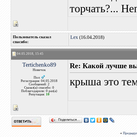
торчать?... Не
Пользователь сказал
Lex
(16.04.2018)
cпасибо:
04.05.2018, 15:45
Tertichenko89
Re: Какой лучше в
Новичок
крыша это те
Пол:
Регистрация: 04.05.2018
Сообщений: 2
Сказал(а) спасибо: 0
Поблагодарили: 0 раз(а)
Репутация:
10
Поделиться…
«
Предыду