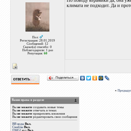
По поводу керамики да, она уже
климата не подходит. Да и прот
Пол:
Регистрация: 28.01.2019
Сообщений: 12
Сказал(а) спасибо: 0
Поблагодарили: 1 раз
Репутация:
60
Поделиться…
«
Предыду
Ваши права в разделе
Вы
не можете
создавать новые темы
Вы
не можете
отвечать в темах
Вы
не можете
прикреплять вложения
Вы
не можете
редактировать свои сообщения
BB коды
Вкл.
Смайлы
Вкл.
[IMG]
код
Вкл.