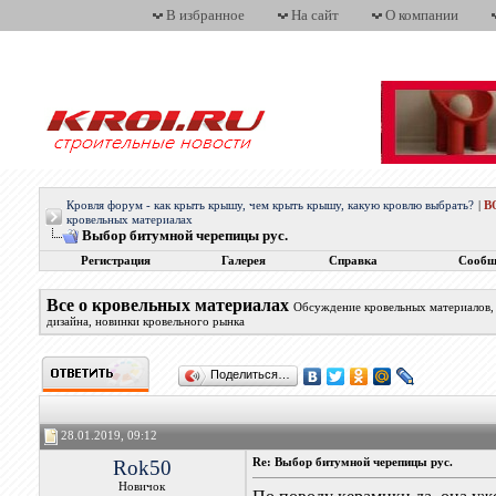
В избранное
На сайт
О компании
Кровля форум - как крыть крышу, чем крыть крышу, какую кровлю выбрать?
|
В
кровельных материалах
Выбор битумной черепицы рус.
Регистрация
Галерея
Справка
Сообщ
Все о кровельных материалах
Обсуждение кровельных материалов, 
дизайна, новинки кровельного рынка
Поделиться…
28.01.2019, 09:12
Rok50
Re: Выбор битумной черепицы рус.
Новичок