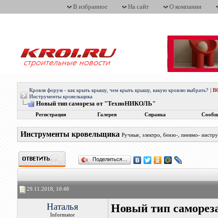
В избранное
На сайт
О компании
Кровля форум - как крыть крышу, чем крыть крышу, какую кровлю выбрать?
|
В
Инструменты кровельщика
Новый тип самореза от "ТехноНИКОЛЬ"
Регистрация
Галерея
Справка
Сообщ
Инструменты кровельщика
Ручные, электро, бензо-, пневмо- инст
Поделиться…
29.11.2018, 10:48
Наталья
Новый тип саморе
Informator