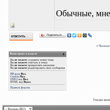
Обычные, мне
Поделиться…
«
Предыду
Ваши права в разделе
Вы
не можете
создавать новые темы
Вы
не можете
отвечать в темах
Вы
не можете
прикреплять вложения
Вы
не можете
редактировать свои сообщения
BB коды
Вкл.
Смайлы
Вкл.
[IMG]
код
Вкл.
HTML код
Выкл.
Правила форума
Текущее врем