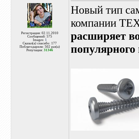
Новый тип са
компании ТЕ
расширяет в
Регистрация: 02.11.2010
Сообщений: 575
Images:
1
Сказал(а) спасибо: 177
популярного 
Поблагодарили: 502 раз(а)
Репутация:
31346