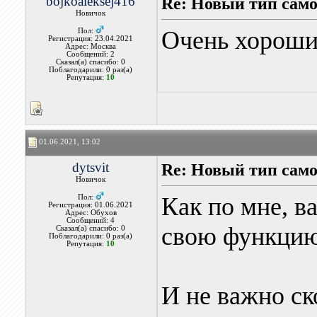
bojkoaleksej416
Re: Новый тип сам
Новичок
Очень хорошие
Пол:
Регистрация: 23.04.2021
Адрес: Москва
Сообщений: 2
Сказал(а) спасибо: 0
Поблагодарили: 0 раз(а)
Репутация:
10
01.06.2021, 13:02
dytsvit
Re: Новый тип сам
Новичок
Как по мне, в
Пол:
Регистрация: 01.06.2021
Адрес: Обухов
Сообщений: 4
свою функцию
Сказал(а) спасибо: 0
Поблагодарили: 0 раз(а)
Репутация:
10
И не важно ск