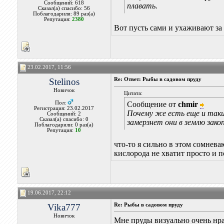
Сообщений: 618
плавать.
Сказал(а) спасибо: 56
Поблагодарили: 89 раз(а)
Репутация:
2380
Вот пусть сами и ухаживают за
23.02.2017, 11:56
Stelinos
Re: Ответ: Рыбы в садовом пруду
Новичок
Цитата:
Пол:
Сообщение от
chmir
Регистрация: 23.02.2017
Почему же есть еще и таки
Сообщений: 2
Сказал(а) спасибо: 0
замерзнет они в землю зак
Поблагодарили: 0 раз(а)
Репутация:
10
что-то я сильно в этом сомнева
кислорода не хватит просто и 
19.06.2017, 22:12
Vika777
Re: Рыбы в садовом пруду
Новичок
Мне пруды визуально очень нра