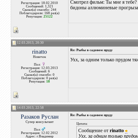
Смотрел фильм: Ты мне я тебе
Регистрация: 18.02.2010
Сообщений: 1,321
бидоны аллюминевые прогрыза
Сказал(а) спасибо: 244
Поблагодарили: 168 раз(а)
Репутация:
25122
12.03.2013, 20:30
rinatto
Re: Рыбы в садовом пруду
Новичок
Ухх, за одним только прудом тяж
Пол:
Регистрация: 12.03.2013
Сообщений: 6
Сказал(а) спасибо: 0
Поблагодарили: 0 раз(а)
Репутация:
18
14.03.2013, 22:58
Разаков Руслан
Re: Рыбы в садовом пруду
Супер консультант
Цитата:
Пол:
Сообщение от
rinatto
Регистрация: 12.02.2012
Ухх, за одним только прудо
Адрес: г.Владимир