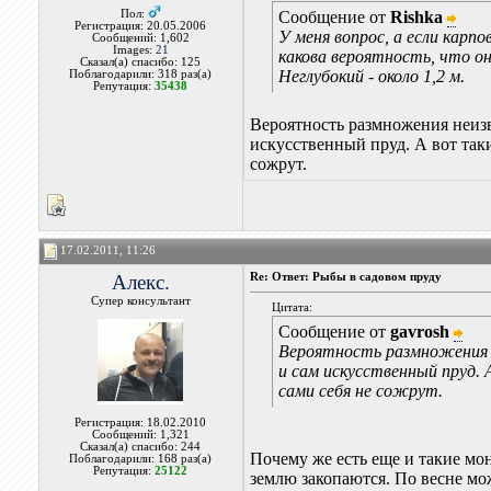
Пол:
Сообщение от
Rishka
Регистрация: 20.05.2006
У меня вопрос, а если карп
Сообщений: 1,602
Images:
21
какова вероятность, что о
Сказал(а) спасибо: 125
Неглубокий - около 1,2 м.
Поблагодарили: 318 раз(а)
Репутация:
35438
Вероятность размножения неизв
искусственный пруд. А вот таки
сожрут.
17.02.2011, 11:26
Алекс.
Re: Ответ: Рыбы в садовом пруду
Супер консультант
Цитата:
Сообщение от
gavrosh
Вероятность размножения н
и сам искусственный пруд.
сами себя не сожрут.
Регистрация: 18.02.2010
Сообщений: 1,321
Сказал(а) спасибо: 244
Почему же есть еще и такие мо
Поблагодарили: 168 раз(а)
Репутация:
25122
землю закопаются. По весне мо