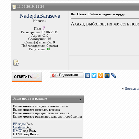
11.06.2019, 11:24
NadejdaBaraseva
Re: Ответ: Рыбы в садовом пруду
Новичок
Ахаха, рыболов, их же есть нев
Пол:
Регистрация: 07.06.2019
Адрес: Спб
Сообщений: 16
Сказал(а) спасибо: 0
Поблагодарили: 0 раз(а)
Репутация:
10
Поделиться…
«
Предыду
Ваши права в разделе
Вы
не можете
создавать новые темы
Вы
не можете
отвечать в темах
Вы
не можете
прикреплять вложения
Вы
не можете
редактировать свои сообщения
BB коды
Вкл.
Смайлы
Вкл.
[IMG]
код
Вкл.
HTML код
Выкл.