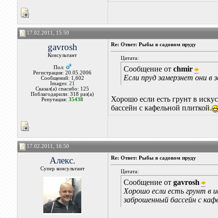
17.02.2011, 15:50
gavrosh
Re: Ответ: Рыбы в садовом пруду
Консультант
Цитата:
Пол:
Сообщение от
chmir
Регистрация: 20.05.2006
Если пруд замерзнет они в 
Сообщений: 1,602
Images:
21
Сказал(а) спасибо: 125
Поблагодарили: 318 раз(а)
Хорошо если есть грунт в иску
Репутация:
35438
бассейн с кафельной плиткой.
17.02.2011, 16:50
Алекс.
Re: Ответ: Рыбы в садовом пруду
Супер консультант
Цитата:
Сообщение от
gavrosh
Хорошо если есть грунт в и
заброшенный бассейн с каф