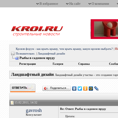
В избранное
На сайт
О компании
Кровля форум - как крыть крышу, чем крыть крышу, какую кровлю выбрать?
|
П
Познавательно.
|
Ландшафтный дизайн
Рыбы в садовом пруду
Регистрация
Галерея
Справка
Сообщ
Ландшафтный дизайн
Ландшафтный дизайн участка – это создание гар
Поделиться…
15.02.2011, 14:32
gavrosh
Re: Ответ: Рыбы в садовом пруду
Консультант
Цитата: