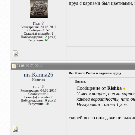
пруд с карпами был цветными, 
Пол:
Регистрация: 24.08.2010
Сообщений: 52
Сказал(а) спасибо: 1
Поблагодарили: 2 раз(а)
Репутация:
61
04.08.2017, 00:11
ms.Karina26
Re: Ответ: Рыбы в садовом пруду
Новичок
Цитата:
Пол:
Сообщение от
Rishka
Регистрация: 04.08.2017
У меня вопрос, а если карп
Сообщений: 1
Сказал(а) спасибо: 0
какова вероятность, что о
Поблагодарили: 0 раз(а)
Неглубокий - около 1,2 м.
Репутация:
10
скорей всего они даже не выжив