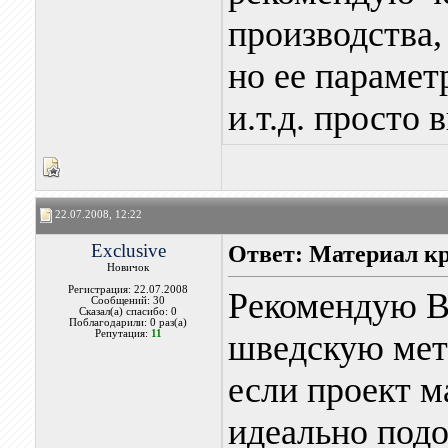
производства,
но ее парамет
и.т.д. просто 
22.07.2008, 12:22
Exclusive
Ответ: Материал к
Новичок
Регистрация: 22.07.2008
Рекомендую В
Сообщений: 30
Сказал(а) спасибо: 0
Поблагодарили: 0 раз(а)
Репутация:
11
шведскую ме
если проект 
идеально подо