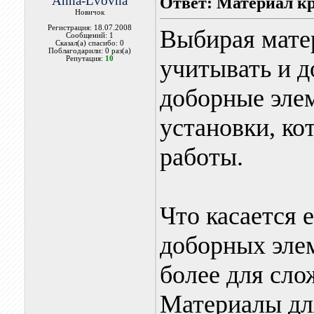
Anna-Lvovna
Ответ: Материал к
Новичок
Регистрация: 18.07.2008
Выбирая матер
Сообщений: 1
Сказал(а) спасибо: 0
Поблагодарили: 0 раз(а)
Репутация:
10
учитывать и 
доборные эле
установки, ко
работы.
Что касается 
доборных элем
более для сло
Материалы для