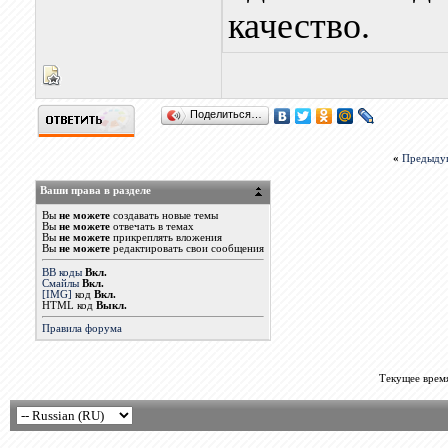
качество.
Поделиться…
«
Предыду
Ваши права в разделе
Вы
не можете
создавать новые темы
Вы
не можете
отвечать в темах
Вы
не можете
прикреплять вложения
Вы
не можете
редактировать свои сообщения
BB коды
Вкл.
Смайлы
Вкл.
[IMG]
код
Вкл.
HTML код
Выкл.
Правила форума
Текущее врем