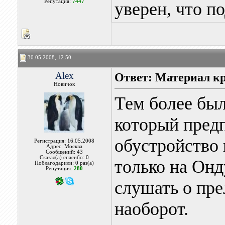
Репутация:
7447
уверен, что п
30.05.2008, 12:50
Alex
Ответ: Материал к
Новичок
Тем более бы
который предп
обустройство 
Регистрация: 16.05.2008
Адрес: Москва
Сообщений: 43
Сказал(а) спасибо: 0
только на Он
Поблагодарили: 0 раз(а)
Репутация:
280
слушать о пре
наоборот.