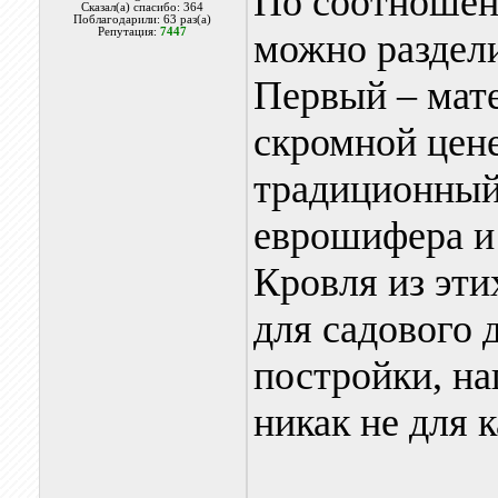
По соотношен
Сказал(а) спасибо: 364
Поблагодарили: 63 раз(а)
Репутация:
7447
можно раздели
Первый – мате
скромной цене
традиционный
еврошифера и
Кровля из эти
для садового 
постройки, на
никак не для 