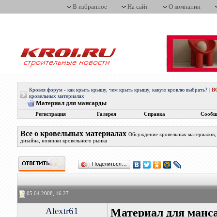
В избранное
На сайт
О компании
Кровля форум - как крыть крышу, чем крыть крышу, какую кровлю выбрать?
|
В
кровельных материалах
Материал для мансарды
Регистрация
Галерея
Справка
Сообщ
Все о кровельных материалах
Обсуждение кровельных материалов, 
дизайна, новинки кровельного рынка
Поделиться…
05.04.2008, 16:27
Alextr61
Материал для манс