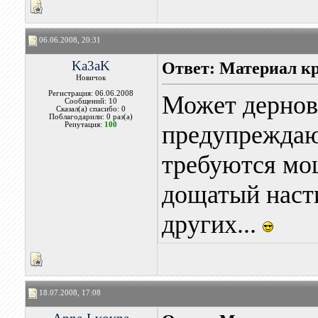
06.06.2008, 20:31
Ka3aK
Ответ: Материал к
Новичок
Регистрация: 06.06.2008
Может дернов
Сообщений: 10
Сказал(а) спасибо: 0
Поблагодарили: 0 раз(а)
Репутация:
100
предупреждаю,
требуются мо
дощатый насти
других...
18.07.2008, 17:08