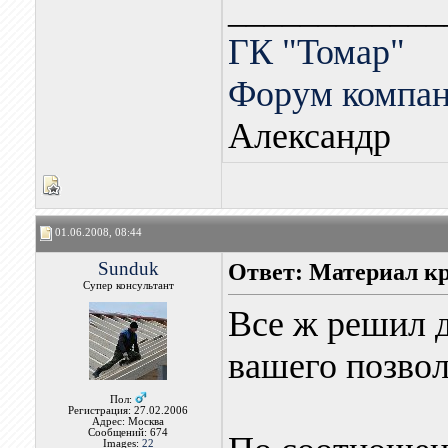
____________
ГК "Томар"
Форум компа
Александр
01.06.2008, 08:44
Sunduk
Ответ: Материал к
Супер консультант
Все ж решил д
вашего позво
Пол:
Регистрация: 27.02.2006
Адрес: Москва
Сообщений: 674
Images:
22