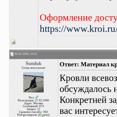
Оформление досту
https://www.kroi.r
30.05.2008, 10:22
Sunduk
Ответ: Материал к
Супер консультант
Кровли всево
обсуждалось н
Конкретней за
Пол:
Регистрация: 27.02.2006
Адрес: Москва
Сообщений: 674
вас интересуе
Images:
22
Сказал(а) спасибо: 364
Поблагодарили: 63 раз(а)