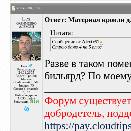
30.05.2008, 07:46
Lex
Ответ: Материал кровли 
ОХРИМЕНКО
АЛЕКСЕЙ
Цитата:
Сообщение от
Alextr61
Строю баню 4 на 5 плюс
Разве в таком поме
Пол:
Регистрация:
бильярд? По моему
24.01.2005
Адрес: Троицк,
Москва
Сообщений: 6,563
________________
Images:
75
Сказал(а) спасибо:
2,153
Поблагодарили:
Форум существует,
1,035 раз(а)
Репутация:
39614
добродетель, подд
https://pay.cloudti