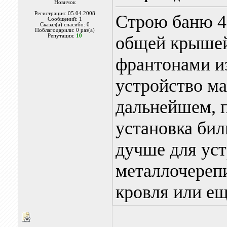
Новичок
Регистрация: 05.04.2008
Строю баню 4 
Сообщений: 1
Сказал(а) спасибо: 0
Поблагодарили: 0 раз(а)
Репутация:
10
общей крышей.
франтонами из
устройство ма
дальнейшем, п
установка бил
дучше для уст
металлочерепи
кровля или ещ