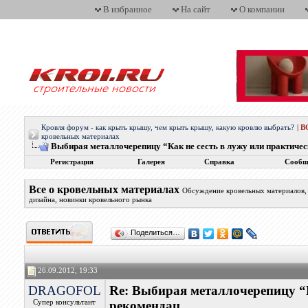
В избранное
На сайт
О компании
Кровля форум - как крыть крышу, чем крыть крышу, какую кровлю выбрать?
|
В
кровельных материалах
Выбирая металлочерепицу “Как не сесть в лужу или практиче
Регистрация
Галерея
Справка
Сообщ
Все о кровельных материалах
Обсуждение кровельных материалов, 
дизайна, новинки кровельного рынка
Поделиться…
26.09.2012, 19:33
DRAGOFOL
Re: Выбирая металлочерепицу “К
Супер консультант
рекомендац