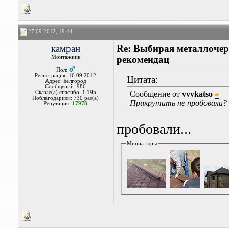
27.09.2012, 19:44
камран
Re: Выбирая металлочере
Монтажник
рекомендац
Пол:
Регистрация: 16.09.2012
Цитата:
Адрес: Белгород
Сообщений: 986
Сказал(а) спасибо: 1,195
Сообщение от
vvvkatso
Поблагодарили: 730 раз(а)
Прикрутить не пробовали?
Репутация:
17978
пробовали...
Миниатюры