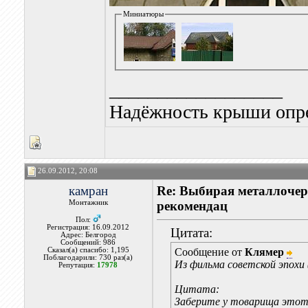
Миниатюры
__________________
Надёжность крыши опре
26.09.2012, 20:08
камран
Re: Выбирая металлочере
Монтажник
рекомендац
Пол:
Регистрация: 16.09.2012
Цитата:
Адрес: Белгород
Сообщений: 986
Сказал(а) спасибо: 1,195
Сообщение от
Клямер
Поблагодарили: 730 раз(а)
Из фильма советской эпохи (
Репутация:
17978
Цитата:
Заберите у товарища этот БР