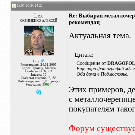
15.07.2019, 14:21
Lex
Re: Выбирая металлочере
ОХРИМЕНКО АЛЕКСЕЙ
рекомендац
Актуальная тема.
Цитата:
Пол:
Сообщение от
DRAGOFO
Регистрация: 24.01.2005
Ещё пара фотографий м/ч 
Адрес: Троицк, Москва
Сообщений: 6,563
Оба дома в Подмосковье.
Images:
75
Сказал(а) спасибо: 2,153
Поблагодарили: 1,035 раз(а)
Репутация:
39614
Этих примеров, де
с металлочерепиц
покупателям таког
_______________
Форум существует