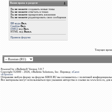
Ваши права в разделе
Вы
не можете
создавать новые темы
Вы
не можете
отвечать в темах
Вы
не можете
прикреплять вложения
Вы
не можете
редактировать свои сообщения
BB коды
Вкл.
Смайлы
Вкл.
[IMG]
код
Вкл.
HTML код
Выкл.
Правила форума
Текущее врем
Powered by vBulletin® Version 3.8.7
Copyright ©2000 - 2026, vBulletin Solutions, Inc. Перевод:
zCarot
vB.Sponsors
Отправляя любую форму на форуме KROI.RU вы соглашаетесь с политикой конфиденциальн
Все материалы могут использоваться при указании авторства и ссылки на www.kroi.ru, для 