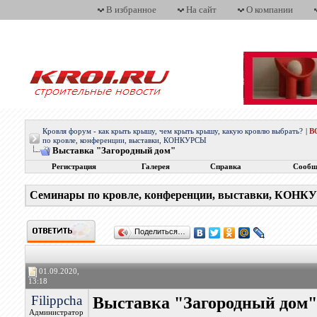
В избранное
На сайт
О компании
Кровля форум - как крыть крышу, чем крыть крышу, какую кровлю выбрать?
|
В
по кровле, конференции, выставки, КОНКУРСЫ
Выставка "Загородный дом"
Регистрация
Галерея
Справка
Сообщ
Семинары по кровле, конференции, выставки, КОН
Поделиться…
01.09.2020,
13:18
Filippcha
Выставка "Загородный дом"
Администратор