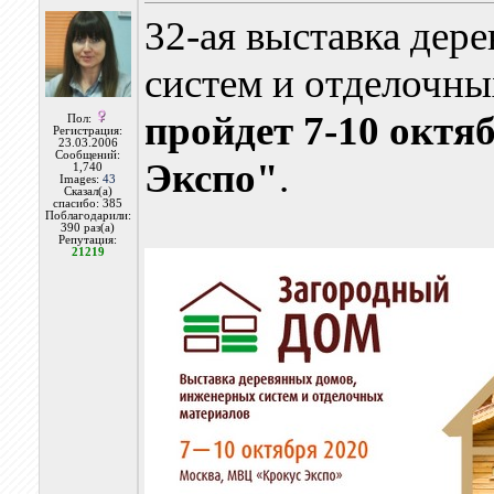
32-ая выставка дер
систем и отделочн
пройдет 7-10 октя
Пол:
Регистрация:
23.03.2006
Сообщений:
Экспо"
.
1,740
Images:
43
Сказал(а)
спасибо: 385
Поблагодарили:
390 раз(а)
Репутация:
21219