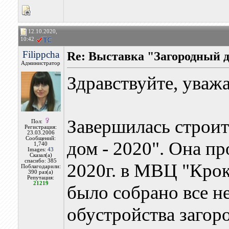
12.10.2020,
10:42
Filippcha
Re: Выставка "Загородный 
Администратор
Здравствуйте, уваж
Завершилась строит
Пол:
Регистрация:
23.03.2006
Сообщений:
дом - 2020". Она пр
1,740
Images:
43
Сказал(а)
спасибо: 385
2020г. в МВЦ "Крок
Поблагодарили:
390 раз(а)
Репутация:
21219
было собрано все н
обустройства загор