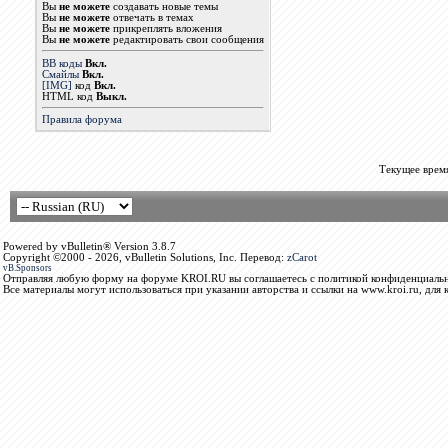
Вы
не можете
создавать новые темы
Вы
не можете
отвечать в темах
Вы
не можете
прикреплять вложения
Вы
не можете
редактировать свои сообщения
BB коды
Вкл.
Смайлы
Вкл.
[IMG]
код
Вкл.
HTML код
Выкл.
Правила форума
Текущее врем
Powered by vBulletin® Version 3.8.7
Copyright ©2000 - 2026, vBulletin Solutions, Inc. Перевод:
zCarot
vB.Sponsors
Отправляя любую форму на форуме KROI.RU вы соглашаетесь с политикой конфиденциальн
Все материалы могут использоваться при указании авторства и ссылки на www.kroi.ru, для 