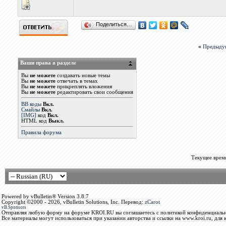
Поделиться…
«
Предыду
Ваши права в разделе
Вы
не можете
создавать новые темы
Вы
не можете
отвечать в темах
Вы
не можете
прикреплять вложения
Вы
не можете
редактировать свои сообщения
BB коды
Вкл.
Смайлы
Вкл.
[IMG]
код
Вкл.
HTML код
Выкл.
Правила форума
Текущее врем
Powered by vBulletin® Version 3.8.7
Copyright ©2000 - 2026, vBulletin Solutions, Inc. Перевод:
zCarot
vB.Sponsors
Отправляя любую форму на форуме KROI.RU вы соглашаетесь с политикой конфиденциальн
Все материалы могут использоваться при указании авторства и ссылки на www.kroi.ru, для 