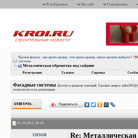
В избранное
На сайт
О компании
Кровля форум - как крыть крышу, чем крыть крышу, какую кровлю выбрать?
|
В
системы
Металлическая обрешетка под сайдинг
Регистрация
Галерея
Справка
Сообщ
Фасадные системы
Доступ к разделу платный. Сделать запрос tatka385
технологии и их реализация
Поделиться…
15.10.2015, 06:19
сизов
Re: Металлическая 