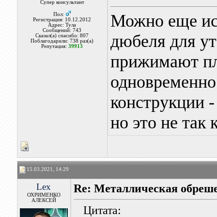
Супер консультант
Можно еще ис
Пол:
Регистрация: 10.12.2012
Адрес: Тула
Сообщений: 743
дюбеля для ут
Сказал(а) спасибо: 807
Поблагодарили: 738 раз(а)
Репутация:
39913
прижимают пл
одновременно 
конструкции -
но это не так
15.03.2021, 14:29
Lex
Re: Металлическая обреше
ОХРИМЕНКО
АЛЕКСЕЙ
Цитата: