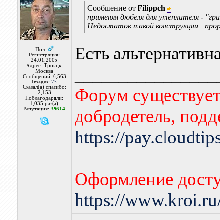
Сообщение от
Filippch
применяя дюбеля для утеплителя - "г
Недостаток такой конструкции - про
Есть альтернативн
Пол:
Регистрация:
24.01.2005
Адрес: Троицк,
________________
Москва
Сообщений: 6,563
Images:
75
Сказал(а) спасибо:
Форум существует,
2,153
Поблагодарили:
1,035 раз(а)
Репутация:
39614
добродетель, подд
https://pay.cloudti
Оформление досту
https://www.kroi.r