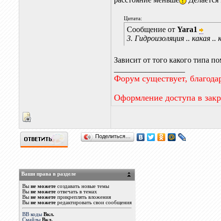
Цитата:
Сообщение от
Yara1
3. Гидроизоляция .. какая ..
Зависит от того какого типа п
__________________
Форум существует, благода
Оформление доступа в зак
Поделиться…
Ваши права в разделе
Вы
не можете
создавать новые темы
Вы
не можете
отвечать в темах
Вы
не можете
прикреплять вложения
Вы
не можете
редактировать свои сообщения
BB коды
Вкл.
Смайлы
Вкл.