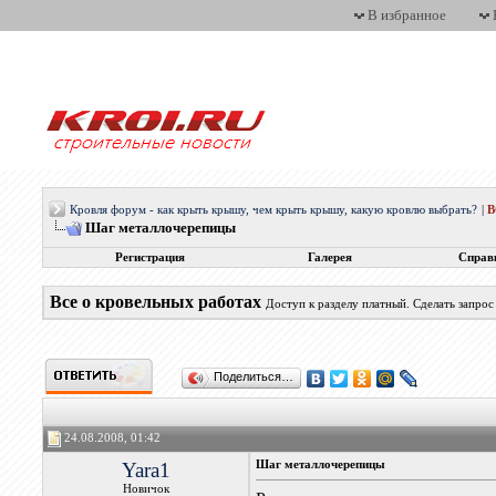
В избранное
Кровля форум - как крыть крышу, чем крыть крышу, какую кровлю выбрать?
|
Шаг металлочерепицы
Регистрация
Галерея
Справ
Все о кровельных работах
Доступ к разделу платный. Сделать запро
Поделиться…
24.08.2008, 01:42
Yara1
Шаг металлочерепицы
Новичок