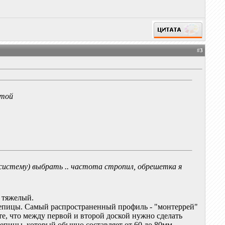
#
3
отой
систему) выбрать .. частота стропил, обрешетка я
 тяжелый.
епицы. Самый распространенный профиль - "монтеррей"
те, что между первой и второй доской нужно сделать
репицы, который обычно составляет от 60 до 80мм.