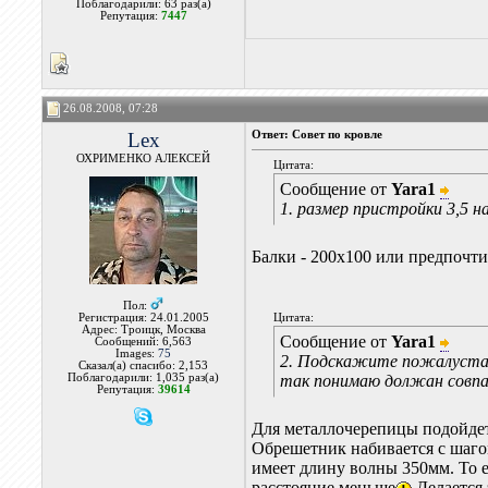
Поблагодарили: 63 раз(а)
Репутация:
7447
26.08.2008, 07:28
Lex
Ответ: Совет по кровле
ОХРИМЕНКО АЛЕКСЕЙ
Цитата:
Сообщение от
Yara1
1. размер пристройки 3,5 н
Балки - 200х100 или предпочт
Пол:
Регистрация: 24.01.2005
Цитата:
Адрес: Троицк, Москва
Сообщение от
Yara1
Сообщений: 6,563
Images:
75
2. Подскажите пожалуста 
Сказал(а) спасибо: 2,153
Поблагодарили: 1,035 раз(а)
так понимаю должан совпа
Репутация:
39614
Для металлочерепицы подойдет
Обрешетник набивается с шаг
имеет длину волны 350мм. То е
расстояние меньше
Делается 