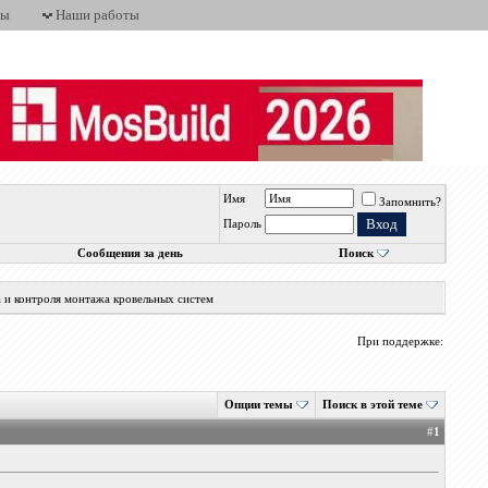
ты
Наши работы
Имя
Запомнить?
Пароль
Сообщения за день
Поиск
а и контроля монтажа кровельных систем
При поддержке:
Опции темы
Поиск в этой теме
#
1