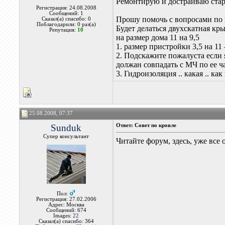
Ремонтирую и достраиваю ста
Регистрация: 24.08.2008
Сообщений: 1
Прошу помочь с вопросами по
Сказал(а) спасибо: 0
Поблагодарили: 0 раз(а)
Будет делаться двухскатная кр
Репутация:
10
на размер дома 11 на 9,5
1. размер пристройки 3,5 на 11
2. Подскажите пожалуста если 
должан совпадать с МЧ по ее ча
3. Гидроизоляция .. какая .. как
25.08.2008, 07:37
Sunduk
Ответ: Совет по кровле
Супер консультант
Читайте форум, здесь, уже все 
Пол:
Регистрация: 27.02.2006
Адрес: Москва
Сообщений: 674
Images:
22
Сказал(а) спасибо: 364