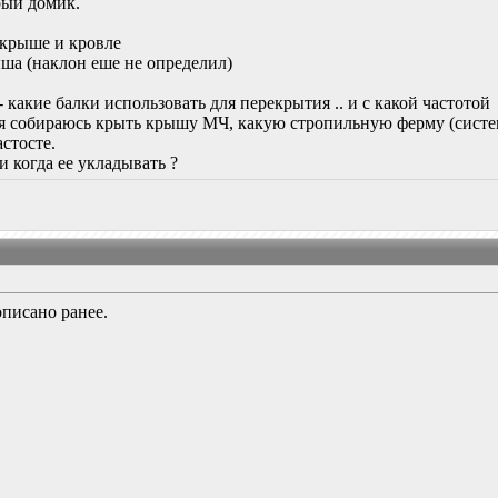
рый домик.
 крыше и кровле
ыша (наклон еше не определил)
 - какие балки использовать для перекрытия .. и с какой частотой
я собираюсь крыть крышу МЧ, какую стропильную ферму (систему
стосте.
 и когда ее укладывать ?
описано ранее.