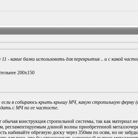
а 11 - какие балки использовать для перекрытия .. и с какой част
ительнее 200х150
если я собираюсь крыть крышу МЧ, какую стропильную ферму (
дать с МЧ по ее частосте.
 обычая конструкция стропильной системы, так как материал не
ом, регламентируемым длиной волны приобретенной металлочер
сть набивайте обрезную доску через 350мм по осям, но не забудь
это для того, что бы организовать карнизный выпуск металлоче