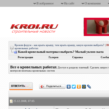
В избранное
На сайт
О компании
Кровля форум - как крыть крышу, чем крыть крышу, какую кровлю выбрать?
|
В
кровельных работах
Какой кровельный материал выбрать? Малый уклон ската
Регистрация
Галерея
Справка
Сообщ
Все о кровельных работах
Доступ к разделу платный. Сделать запрос
контроля монтажа кровельных систем
Поделиться…
25.12.2008, 07:05