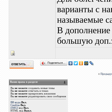
варианты с н
называемые с
В дополнение 
большую доп.
Поделиться…
«
Предыду
Ваши права в разделе
Вы
не можете
создавать новые темы
Вы
не можете
отвечать в темах
Вы
не можете
прикреплять вложения
Вы
не можете
редактировать свои сообщения
BB коды
Вкл.
Смайлы
Вкл.
[IMG]
код
Вкл.
HTML код
Выкл.