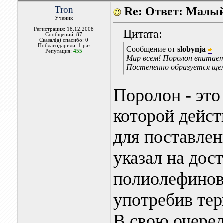
Tron
Re: Ответ: Малый
Ученик
Регистрация: 18.12.2008
Цитата:
Сообщений: 87
Сказал(а) спасибо: 0
Поблагодарили: 1 раз
Сообщение от
slobynja
Репутация:
455
Мир всем! Поролон впитает 
Постепенно образуется щел
Поролон - это
которой дейст
для поставлен
указал на дос
полиолефинов,
употребив те
В свою очеред