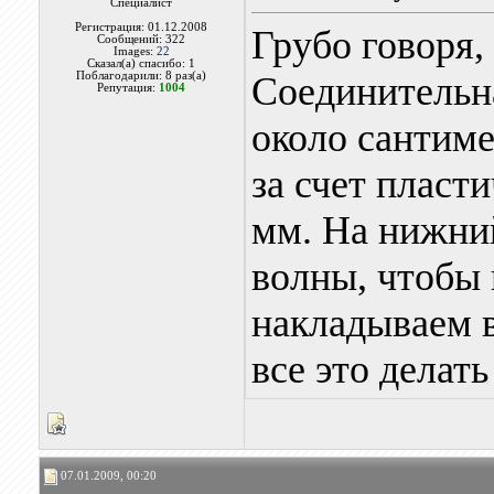
Специалист
Регистрация: 01.12.2008
Грубо говоря,
Сообщений: 322
Images:
22
Сказал(а) спасибо: 1
Поблагодарили: 8 раз(а)
Соединительн
Репутация:
1004
около сантиме
за счет пласт
мм. На нижни
волны, чтобы 
накладываем в
все это делать
07.01.2009, 00:20