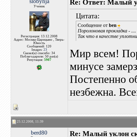
slobynja
Re: Ответ: Малый у
Ученик
Цитата:
Сообщение от
ben
Поролоновая прокладка - ....
Так что в качестве уплотн
Регистрация: 13.12.2008
Адрес: Москва-Царицыно , Тверь-
Юность
Сообщений: 120
Мир всем! Пор
Images:
23
Сказал(а) спасибо: 34
Поблагодарили: 50 раз(а)
Репутация:
5907
минусе замерз
Постепенно об
незбежна. Все
25.12.2008, 11:39
berd80
Re: Малый уклон ск