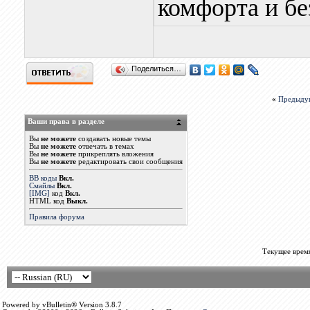
комфорта и бе
Поделиться…
«
Предыду
Ваши права в разделе
Вы
не можете
создавать новые темы
Вы
не можете
отвечать в темах
Вы
не можете
прикреплять вложения
Вы
не можете
редактировать свои сообщения
BB коды
Вкл.
Смайлы
Вкл.
[IMG]
код
Вкл.
HTML код
Выкл.
Правила форума
Текущее врем
Powered by vBulletin® Version 3.8.7