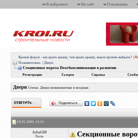
В избранное
На сайт
О компании
Кровля форум - как крыть крышу, чем крыть крышу, какую кровлю выбрать?
|
П
Познавательно.
|
Двери
Секционные ворота Doorhan:инновация в развитии
Регистрация
Галерея
Справка
Сообщ
Двери
Статьи. Двери межкомнатные и входные.
Поделиться…
18.01.2009, 14:14
JuliaGM
Секционные воро
Гость