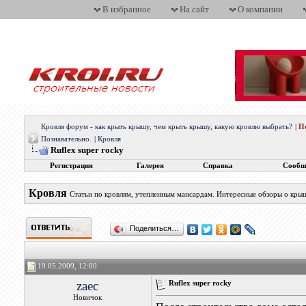
В избранное
На сайт
О компании
Кровля форум - как крыть крышу, чем крыть крышу, какую кровлю выбрать?
|
П
Познавательно.
|
Кровля
Ruflex super rocky
Регистрация
Галерея
Справка
Сообщ
Кровля
Статьи по кровлям, утепленным мансардам. Интересные обзоры о кры
Поделиться…
19.05.2009, 12:00
zaec
Ruflex super rocky
Новичок