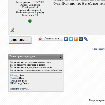
Регистрация: 18.05.2009
будет(Кризис что б его), вот те
Адрес: Смоленск
Сообщений: 4
Сказал(а) спасибо: 0
Поблагодарили: 0 раз(а)
Репутация:
10
Поделиться…
«
Предыду
Ваши права в разделе
Вы
не можете
создавать новые темы
Вы
не можете
отвечать в темах
Вы
не можете
прикреплять вложения
Вы
не можете
редактировать свои сообщения
BB коды
Вкл.
Смайлы
Вкл.
[IMG]
код
Вкл.
HTML код
Выкл.
Правила форума
Текущее врем