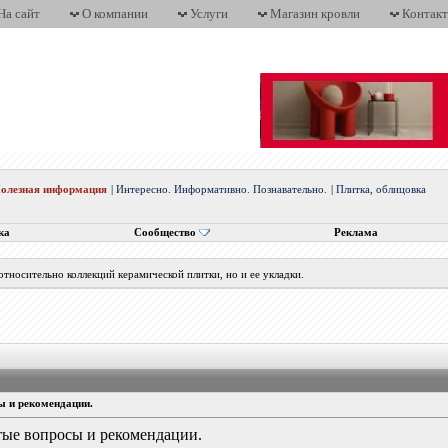
На сайт
О компании
Услуги
Магазин кровли
Контак
олезная информация
|
Интересно. Информативно. Познавательно.
|
Плитка, облицовка
ка
Сообщество
Реклама
тносительно коллекций керамической плитки, но и ее укладки.
ы и рекомендации.
тые вопросы и рекомендации.