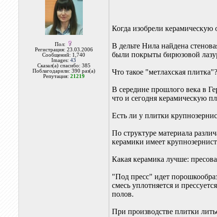
Когда изобрели керамическую 
Пол:
В дельте Нила найдена стенова
Регистрация: 23.03.2006
были покрыты бирюзовой лазу
Сообщений: 1,740
Images:
43
Сказал(а) спасибо: 385
Что такое "метлахская плитка"
Поблагодарили: 390 раз(а)
Репутация:
21219
В середине прошлого века в Г
что и сегодня керамическую п
Есть ли у плитки крупнозернист
По структуре материала различ
керамики имеет крупнозернисто
Какая керамика лучше: пресов
"Под пресс" идет порошкообра
смесь уплотняется и прессуетс
полов.
При производстве плитки лить