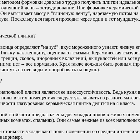
методом формовки довольно трудно получить плитки идеальног
егодняшний день -- эструдирование. При формовке керамической
 Он вытягивает массу в "глиняную ленту", нарезаемую потом 
ка. Поскольку вся партия проходит через один и тот мундштук,
мической плитки?
вонца определяют "на зуб", вкус мороженного узнают, лизнув его
 Плитку, как женщину, оценивают глазами. Керамическая глазуро
ез трещин, сколов, инородных включений, выпуклостей или вогн
 ними нет -- все нормально. Края также должны быть ровным (п
апнуть на нее воды и попробовать на ощупь).
?
апольной плитки является ее износоустойчивость. Ведь кухня в 
, полы в этих помещениях следует укладывать из разного матери
ивости глазурованая керамическая плитка делится на 4 класса.
вной стойкости предназначены для укладки полов в жилых пом
нных комнатах, спальнях). Они самые нежные из всех напольных
ой стойкости укладывают полы помещений со средней интенсив
 например).