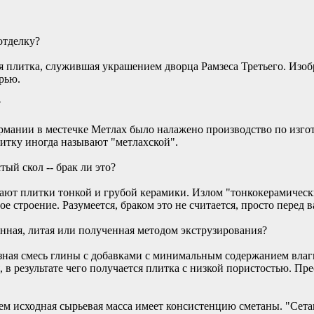
отделку?
я плитка, служившая украшением дворца Рамзеса Третьего. Изоб
рью.
?
ермании в местечке Метлах было налажено производство по изго
литку иногда называют "метлахской".
ый скол -- брак ли это?
ают плитки тонкой и грубой керамики. Излом "тонкокерамически
е строение. Разумеется, браком это не считается, просто перед 
анная, литая или полученная методом экструзирования?
зная смесь глины с добавками с минимальным содержанием влаги
я, в результате чего получается плитка с низкой пористостью. П
ем исходная сырьевая масса имеет консистенцию сметаны. "Сета