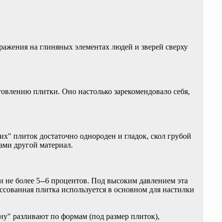
ражения на глиняных элементах людей и зверей сверху
товлению плитки. Оно настолько зарекомендовало себя,
х" плиток достаточно однороден и гладок, скол грубой
вами другой материал.
 не более 5--6 процентов. Под высоким давлением эта
рессованная плитка используется в основном для настилки
ну" разливают по формам (под размер плиток),