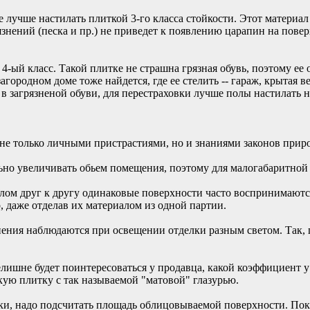
 лучше настилать плиткой 3-го класса стойкости. Этот материал
знений (песка и пр.) не приведет к появлению царапин на повер
4-ый класс. Такой плитке не страшна грязная обувь, поэтому ее
загородном доме тоже найдется, где ее стелить -- гараж, крытая ве
т в загрязненой обуви, для перестраховки лучше полы настилать 
 не только личными пристрастиями, но и знаниями законов прир
ьно увеличивать обьем помещения, поэтому для малогабаритной
ом друг к другу одинаковые поверхности часто воспринимаются
, даже отделав их материалом из одной партии.
ения наблюдаются при освещении отделки разным светом. Так, 
ишне будет поинтересоваться у продавца, какой коэффициент у 
кую плитку с так называемой "матовой" глазурью.
и, надо подсчитать площадь облицовываемой поверхности. Поку