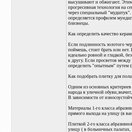
высушивают и обжигают. Этим 
прогресивная технология на с
через специальный "мудштук".
определяется профилем мундшту
близнецы.
Как определить качество кера
Если подлинность золотого чер
поймешь, стоит брать или нет.
идеально ровной и гладкой, б
к другу. Если просветов между
определить "опытным" путем (к
Как подобрать плитку для пола
Одним из основных критериев н
народа в уличной обуви,значит
В зависимости от износоустойч
Материалы 1-го класса абрази
прямого выхода на улицу (в ва
Плиткой 2-го класса абразивн
улицу ( в больничных палатах,