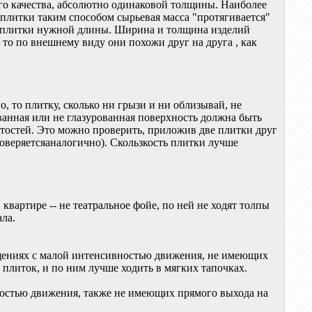
о качества, абсолютно одинаковой толщины. Наиболее
 плитки таким способом сырьевая масса "протягивается"
на плитки нужной длины. Ширина и толщина изделий
 то по внешнему виду они похожи друг на друга , как
, то плитку, сколько ни грызи и ни облизывай, не
ванная или не глазурованная поверхность должна быть
утостей. Это можно проверить, приложив две плитки друг
роверяетсяаналогично). Скользкость плитки лучше
квартире -- не театральное фойе, по ней не ходят толпы
ала.
ещениях с малой интенсивностью движения, не имеющих
 плиток, и по ним лучше ходить в мягких тапочках.
ностью движения, также не имеющих прямого выхода на