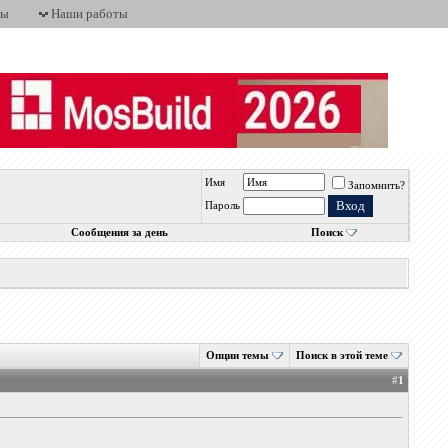
ты
Наши работы
Имя
Запомнить?
Пароль
Сообщения за день
Поиск
Опции темы
Поиск в этой теме
#
1