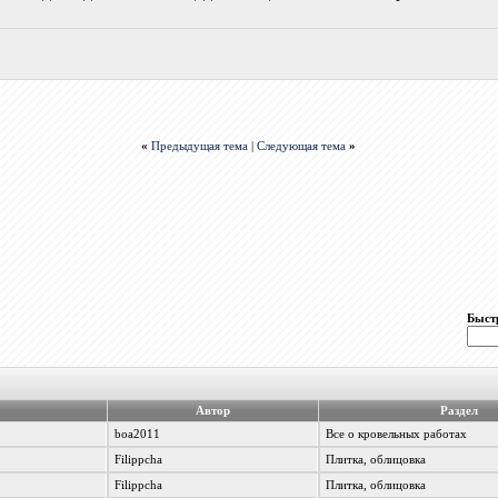
«
Предыдущая тема
|
Следующая тема
»
Быст
Автор
Раздел
boa2011
Все о кровельных работах
Filippcha
Плитка, облицовка
Filippcha
Плитка, облицовка