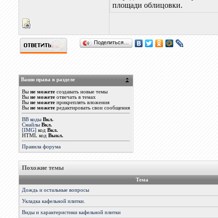
площади облицовки.
Поделиться…
Ваши права в разделе
Вы
не можете
создавать новые темы
Вы
не можете
отвечать в темах
Вы
не можете
прикреплять вложения
Вы
не можете
редактировать свои сообщения
BB коды
Вкл.
Смайлы
Вкл.
[IMG]
код
Вкл.
HTML код
Выкл.
Правила форума
Похожие темы
Тема
Дождь и остальные вопросы
Укладка кафельной плитки.
Виды и характеристики кафельной плитки