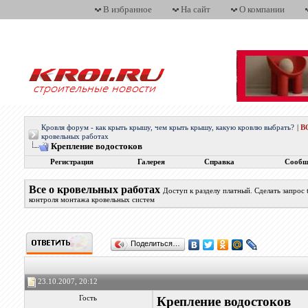
В избранное
На сайт
О компании
Кровля форум - как крыть крышу, чем крыть крышу, какую кровлю выбрать?
|
В
кровельных работах
Крепление водостоков
Регистрация
Галерея
Справка
Сообщ
Все о кровельных работах
Доступ к разделу платный. Сделать запрос
контроля монтажа кровельных систем
Поделиться…
23.10.2007, 20:12
Гость
Крепление водостоков