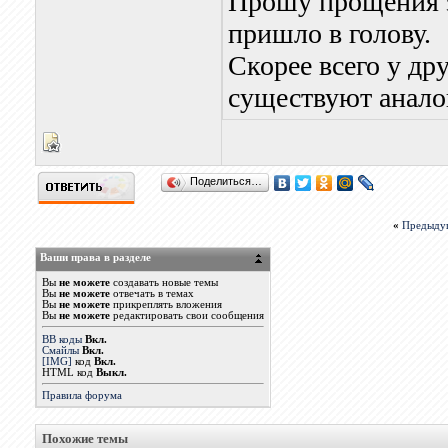
Прошу прощения за
пришло в голову.
Скорее всего у др
существуют анало
Поделиться…
«
Предыду
Ваши права в разделе
Вы
не можете
создавать новые темы
Вы
не можете
отвечать в темах
Вы
не можете
прикреплять вложения
Вы
не можете
редактировать свои сообщения
BB коды
Вкл.
Смайлы
Вкл.
[IMG]
код
Вкл.
HTML код
Выкл.
Правила форума
Похожие темы