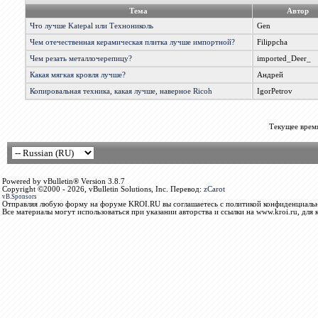
Тема
Автор
Что лучше Katepal или Технониколь
Gen
Чем отечественная керамическая плитка лучше импортной?
Filippcha
Чем резать металлочерепицу?
imported_Deer_
Какая мягкая кровля лучше?
Андрей
Копировальная техника, какая лучше, наверное Ricoh
IgorPetrov
Текущее врем
Powered by vBulletin® Version 3.8.7
Copyright ©2000 - 2026, vBulletin Solutions, Inc. Перевод:
zCarot
vB.Sponsors
Отправляя любую форму на форуме KROI.RU вы соглашаетесь с политикой конфиденциальн
Все материалы могут использоваться при указании авторства и ссылки на www.kroi.ru, для 