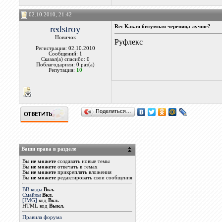
02.10.2010, 21:42
redstroy
Re: Какая битумная черепица лучше?
Новичок
Руфлекс
Регистрация: 02.10.2010
Сообщений: 1
Сказал(а) спасибо: 0
Поблагодарили: 0 раз(а)
Репутация:
10
Поделиться…
Ваши права в разделе
Вы
не можете
создавать новые темы
Вы
не можете
отвечать в темах
Вы
не можете
прикреплять вложения
Вы
не можете
редактировать свои сообщения
BB коды
Вкл.
Смайлы
Вкл.
[IMG]
код
Вкл.
HTML код
Выкл.
Правила форума