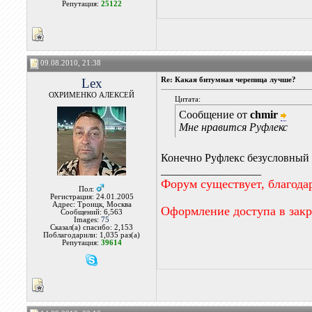
Репутация:
25122
09.08.2010, 21:38
Lex
Re: Какая битумная черепица лучше?
ОХРИМЕНКО АЛЕКСЕЙ
Цитата:
Сообщение от
chmir
Мне нравится Руфлекс
Конечно Руфлекс безусловный л
__________________
Форум существует, благода
Пол:
Регистрация: 24.01.2005
Адрес: Троицк, Москва
Оформление доступа в зак
Сообщений: 6,563
Images:
75
Сказал(а) спасибо: 2,153
Поблагодарили: 1,035 раз(а)
Репутация:
39614