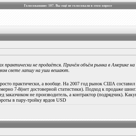
Голосовавшие:
107
. Вы ещё не голосовали в этом опросе
 практически не продаётся. Причём объём рынка в Америке на п
новом свете лапшу на уши вешают.
росто практически, а вообще. На 2007 год рынок США составил 
ерно 7-8(нет достоверной статистики). Подход к продаже шингл
ед заказчиком не производитель, а контрактор (подрядчик). Как
ороты в пару-тройку ярдов USD