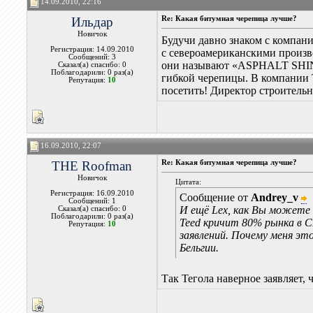
14.09.2010, 22:16
Ильдар
Re: Какая битумная черепица лучше?
Новичок
Будучи давно знаком с компани
Регистрация: 14.09.2010
с североамериканскими произв
Сообщений: 3
они называют «ASPHALT SHINGL
Сказал(а) спасибо: 0
Поблагодарили: 0 раз(а)
гибкой черепицы. В компании 
Репутация:
10
посетить! Директор строитель
16.09.2010, 22:07
THE Roofman
Re: Какая битумная черепица лучше?
Новичок
Цитата:
Регистрация: 16.09.2010
Сообщение от
Andrey_v
Сообщений: 1
И ещё Lex, как Вы можете 
Сказал(а) спасибо: 0
Поблагодарили: 0 раз(а)
Teed кричит 80% рынка в С
Репутация:
10
заявлений. Почему меня это
Бельгии.
Так Тегола наверное заявляет,