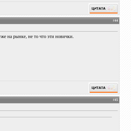
#
44
е на рынке, не то что эти новички.
#
45