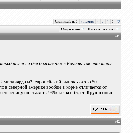
Страница 5 из 5
«
Первая
<
3
4
5
Опции темы
Поиск в этой теме
#
41
орядок или на два больше чем в Европе. Так что наши
2 миллиарда м2, европейский рынок - около 50
с в северной америке вообще в корне отличается от
ую черепицу он скажет - 99% такая и будет. Крупнейшие
#
42