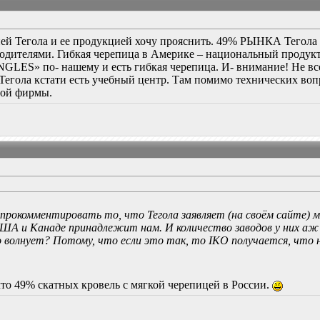
ей Тегола и ее продукцией хочу прояснить. 49% РЫНКА Тегола з
одителями. Гибкая черепица в Америке – национальный продук
ES» по- нашему и есть гибкая черепица. И- внимание! Не всех
Тегола кстати есть учебный центр. Там помимо технических воп
ной фирмы.
прокомментировать то, что Тегола заявляет (на своём сайте) мо
ША и Канаде принадлежит нам. И количество заводов у них аж 
 волнует? Потому, что если это так, то IKO получается, что не
 что 49% скатных кровель с мягкой черепицей в России.