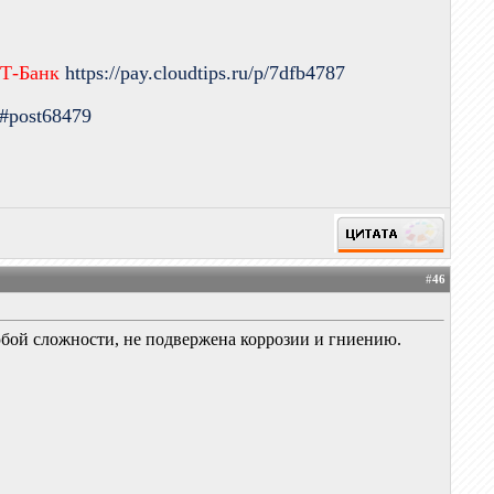
 Т-Банк
https://pay.cloudtips.ru/p/7dfb4787
9#post68479
#
46
любой сложности, не подвержена коррозии и гниению.