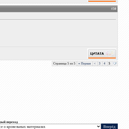
#
50
Страница 5 из 5
«
Первая
<
3
4
5
рый переход