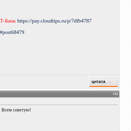
 Т-Банк
https://pay.cloudtips.ru/p/7dfb4787
9#post68479
#
43
! Всем советую!