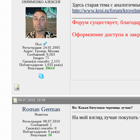
ОХРИМЕНКО АЛЕКСЕЙ
Здесь старая тема с аналогичн
http://www.kroi.ru/forum/krovelni
__________________
Форум существует, благода
Оформление доступа в зак
Пол:
Регистрация: 24.01.2005
Адрес: Троицк, Москва
Сообщений: 6,563
Images:
75
Сказал(а) спасибо: 2,153
Поблагодарили: 1,035 раз(а)
Репутация:
39614
08.07.2010, 10:38
Roman German
Re: Какая битумная черепица лучше?
Новичок
На мой взгляд лучше покупать 
Регистрация: 08.07.2010
Сообщений: 1
Сказал(а) спасибо: 0
Поблагодарили: 0 раз(а)
Репутация:
10