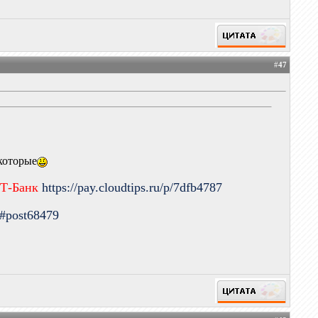
#
47
екоторые
 Т-Банк
https://pay.cloudtips.ru/p/7dfb4787
9#post68479