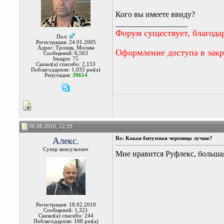
Кого вы имеете ввиду?
__________________
Форум существует, благода
Пол:
Регистрация: 24.01.2005
Адрес: Троицк, Москва
Оформление доступа в зак
Сообщений: 6,563
Images:
75
Сказал(а) спасибо: 2,153
Поблагодарили: 1,035 раз(а)
Репутация:
39614
06.08.2010, 12:29
Алекс.
Re: Какая битумная черепица лучше?
Супер консультант
Мне нравится Руфлекс, большая
Регистрация: 18.02.2010
Сообщений: 1,321
Сказал(а) спасибо: 244
Поблагодарили: 168 раз(а)