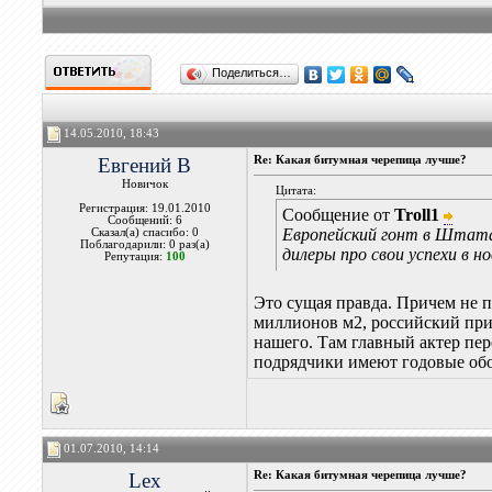
Поделиться…
14.05.2010, 18:43
Евгений В
Re: Какая битумная черепица лучше?
Новичок
Цитата:
Регистрация: 19.01.2010
Сообщение от
Troll1
Сообщений: 6
Европейский гонт в Штатах
Сказал(а) спасибо: 0
Поблагодарили: 0 раз(а)
дилеры про свои успехи в 
Репутация:
100
Это сущая правда. Причем не п
миллионов м2, российский прим
нашего. Там главный актер пер
подрядчики имеют годовые об
01.07.2010, 14:14
Lex
Re: Какая битумная черепица лучше?