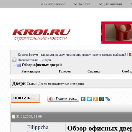
В избранное
На сайт
О компании
Кровля форум - как крыть крышу, чем крыть крышу, какую кровлю выбрать?
|
П
Познавательно.
|
Двери
Обзор офисных дверей
Регистрация
Галерея
Справка
Сообщ
Двери
Статьи. Двери межкомнатные и входные.
Поделиться…
31.01.2008, 11:09
Filippcha
Обзор офисных две