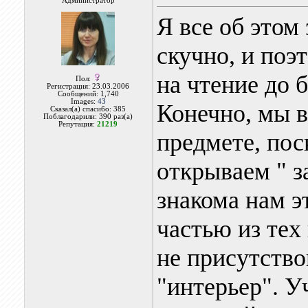
Администратор
Я все об этом
скучно, и поэ
на чтение до 
Пол:
Регистрация: 23.03.2006
Сообщений: 1,740
Images:
43
Конечно, мы в
Сказал(а) спасибо: 385
Поблагодарили: 390 раз(а)
Репутация:
21219
предмете, пос
открываем " з
знакома нам э
частью из тех 
не присутство
"интерьер". У