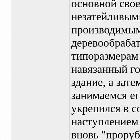
основной свое
незатейливыми
производимым
деревообраба
типоразмерам 
навязанный го
здание, а зат
занимаемся ег
укрепился в с
наступлением
вновь "проруб