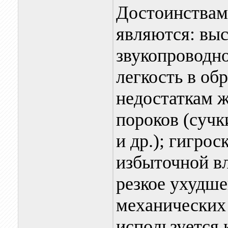
Достоинствам
являются: выс
звукопроводно
легкость в об
недостаткам ж
пороков (суч
и др.); гигро
избыточной вл
резкое ухудше
механических 
используется 