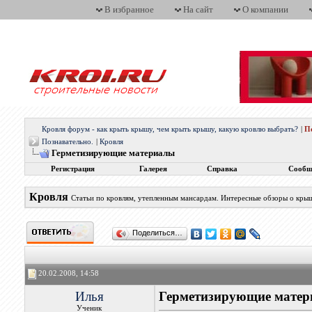
В избранное
На сайт
О компании
Кровля форум - как крыть крышу, чем крыть крышу, какую кровлю выбрать?
|
П
Познавательно.
|
Кровля
Герметизирующие материалы
Регистрация
Галерея
Справка
Сообщ
Кровля
Статьи по кровлям, утепленным мансардам. Интересные обзоры о кры
Поделиться…
20.02.2008, 14:58
Илья
Герметизирующие мате
Ученик