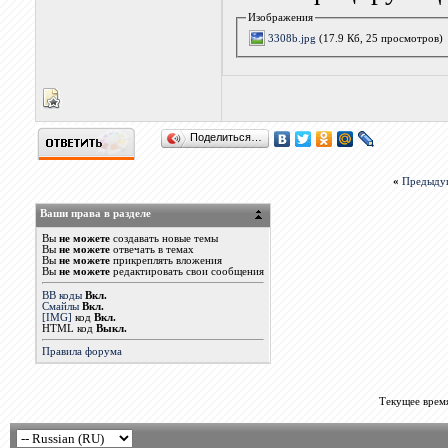
Изображения
3308b.jpg
(17.9 Кб, 25 просмотров)
Поделиться…
«
Предыду
Ваши права в разделе
Вы
не можете
создавать новые темы
Вы
не можете
отвечать в темах
Вы
не можете
прикреплять вложения
Вы
не можете
редактировать свои сообщения
BB коды
Вкл.
Смайлы
Вкл.
[IMG]
код
Вкл.
HTML код
Выкл.
Правила форума
Текущее врем