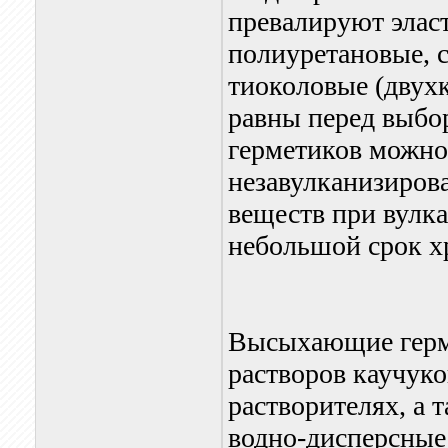
превалируют эласт
полиуретановые, 
тиоколовые (двух
равны перед выбо
герметиков можно
незавулканизиров
веществ при вулка
небольшой срок х
Высыхающие герме
растворов каучук
растворителях, а
водно-дисперсные