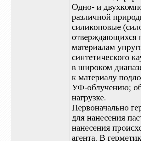
Одно- и двухкомп
различной природ
силиконовые (сил
отверждающихся 
материалам упруго
синтетического ка
в широком диапаз
к материалу подл
УФ-облучению; об
нагрузке.
Первоначально ге
для нанесения пас
нанесения происх
агента. В гермети