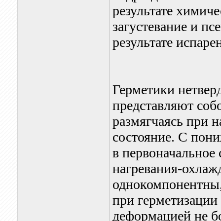
результате химич
загустевание и пс
результате испаре
Герметики нетверд
представляют соб
размягчаясь при н
состояние. С пон
в первоначальное 
нагревания-охлаж
однокомпонентны,
при герметизации
деформацией не б