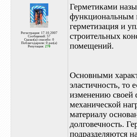
Герметиками назы
функциональным н
герметизация и у
Регистрация: 17.10.2007
строительных конс
Сообщений: 57
Сказал(а) спасибо: 0
помещений.
Поблагодарили: 0 раз(а)
Репутация:
270
Основными характ
эластичность, то 
изменению своей 
механической нагр
материалу основан
долговечность. Г
подразделяются н