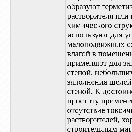
образуют гермети
растворителя или 
химического стру
используют для у
малоподвижных со
влагой в помещен
применяют для за
стеной, небольши
заполнения щелей
стеной. К достои
простоту примене
отсутствие токси
растворителей, х
строительным мате