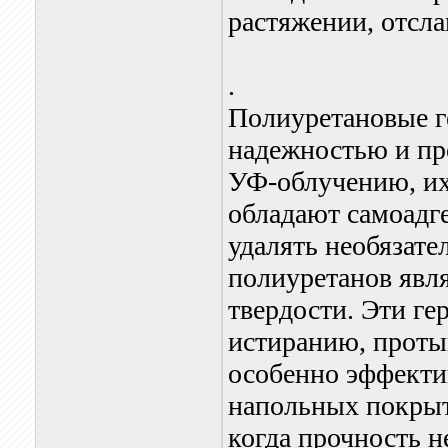
растяжении, отсла
.
Полиуретановые г
надежностью и пр
УФ-облучению, их
обладают самоадг
удалять необязат
полиуретанов явля
твердости. Эти ге
истиранию, проты
особенно эффект
напольных покрыт
когда прочность н