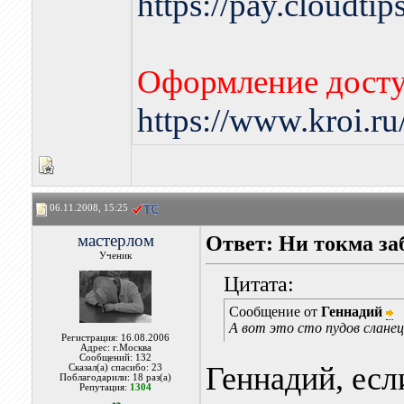
https://pay.cloudti
Оформление досту
https://www.kroi.r
06.11.2008, 15:25
мастерлом
Ответ: Ни токма за
Ученик
Цитата:
Сообщение от
Геннадий
А вот это сто пудов сланец
Регистрация: 16.08.2006
Адрес: г.Москва
Сообщений: 132
Геннадий, есл
Сказал(а) спасибо: 23
Поблагодарили: 18 раз(а)
Репутация:
1304