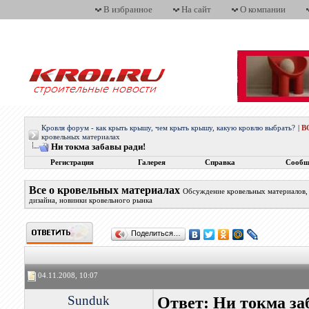
В избранное
На сайт
О компании
Кровля форум - как крыть крышу, чем крыть крышу, какую кровлю выбрать?
|
В
кровельных материалах
Ни токма забавы ради!
Регистрация
Галерея
Справка
Сообщ
Все о кровельных материалах
Обсуждение кровельных материалов, 
дизайна, новинки кровельного рынка
Поделиться…
04.11.2008, 10:07
Sunduk
Ответ: Ни токма за