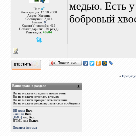
медью. Есть у
Пол:
Регистрация: 13.10.2008
бобровый хвос
Адрес: Украина
Сообщений: 2,414
Images:
8
Сказал(а) спасибо: 419
Поблагодарили: 970 раз(а)
Репутация:
48684
Поделиться…
«
Предыду
Ваши права в разделе
Вы
не можете
создавать новые темы
Вы
не можете
отвечать в темах
Вы
не можете
прикреплять вложения
Вы
не можете
редактировать свои сообщения
BB коды
Вкл.
Смайлы
Вкл.
[IMG]
код
Вкл.
HTML код
Выкл.
Правила форума