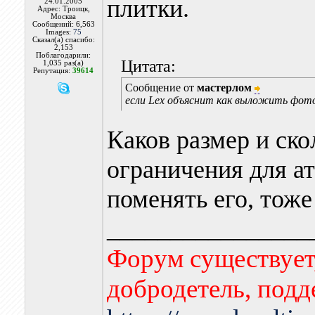
плитки.
24.01.2005
Адрес: Троицк,
Москва
Сообщений: 6,563
Images:
75
Сказал(а) спасибо:
2,153
Поблагодарили:
Цитата:
1,035 раз(а)
Репутация:
39614
Сообщение от
мастерлом
если Lex объяснит как выложить фото 
Каков размер и ско
ограничения для ат
поменять его, тоже
________________
Форум существует,
добродетель, подд