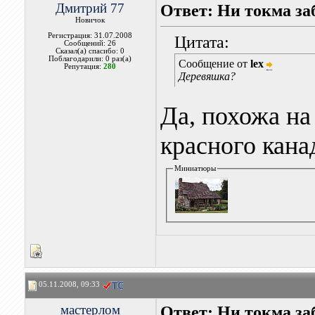
Дмитрий 77
Ответ: Ни токма за
Новичок
Регистрация: 31.07.2008
Цитата:
Сообщений: 26
Сказал(а) спасибо: 0
Поблагодарили: 0 раз(а)
Сообщение от
lex
Репутация:
280
Деревяшка?
Да, похожа на
красного кана
Миниатюры
05.11.2008, 09:33
мастерлом
Ответ: Ни токма за