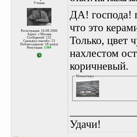
Ученик
ДА! господа! 
что это керам
Регистрация: 16.08.2006
Адрес: г.Москва
Только, цвет 
Сообщений: 132
Сказал(а) спасибо: 23
Поблагодарили: 18 раз(а)
Репутация:
1304
нахлестом ост
коричневый.
Миниатюры
____________
Удачи!