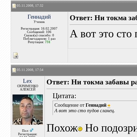
05.11.2008, 17:32
Геннадий
Ответ: Ни токма за
Ученик
Регистрация: 16.02.2007
А вот это сто 
Сообщений: 106
Сказал(а) спасибо: 0
Поблагодарили: 1 раз
Репутация:
731
05.11.2008, 17:54
Lex
Ответ: Ни токма забавы р
ОХРИМЕНКО
АЛЕКСЕЙ
Цитата:
Сообщение от
Геннадий
А вот это сто пудов сланец.
Похож
Но подозри
Пол:
Регистрация: