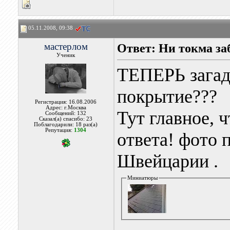
05.11.2008, 09:38
мастерлом
Ответ: Ни токма за
Ученик
ТЕПЕРЬ загад
покрытие???
Регистрация: 16.08.2006
Адрес: г.Москва
Тут главное, 
Сообщений: 132
Сказал(а) спасибо: 23
Поблагодарили: 18 раз(а)
Репутация:
1304
ответа! фото 
Швейцарии .
Миниатюры