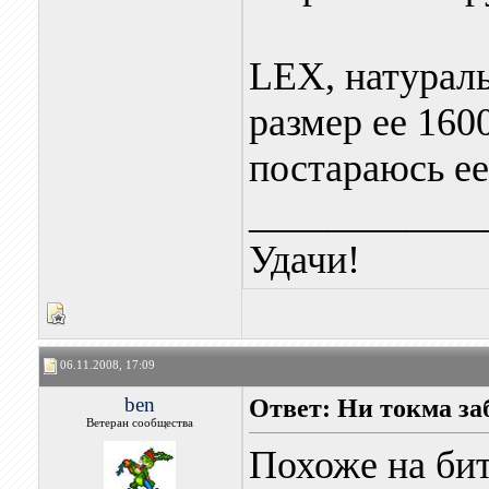
LEX, натураль
размер ее 1600
постараюсь ее
____________
Удачи!
06.11.2008, 17:09
ben
Ответ: Ни токма за
Ветеран сообщества
Похоже на би