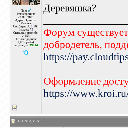
Деревяшка?
Пол:
Регистрация:
________________
24.01.2005
Адрес: Троицк,
Москва
Сообщений: 6,563
Форум существует,
Images:
75
Сказал(а) спасибо:
2,153
Поблагодарили:
добродетель, подд
1,035 раз(а)
Репутация:
39614
https://pay.cloudti
Оформление досту
https://www.kroi.r
04.11.2008, 10:55