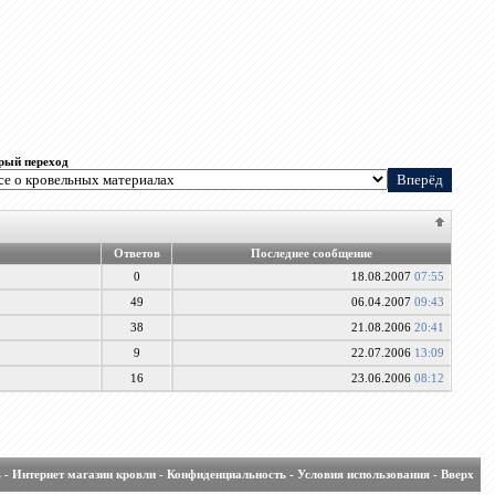
рый переход
Ответов
Последнее сообщение
0
18.08.2007
07:55
49
06.04.2007
09:43
38
21.08.2006
20:41
9
22.07.2006
13:09
16
23.06.2006
08:12
ь
-
Интернет магазин кровли
-
Конфиденциальность
-
Условия использования
-
Вверх