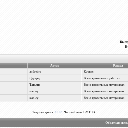
Быст
Автор
Раздел
andreiko
Кровля
Эдуард
Все о кровельных работах
Татьяна
Все о кровельных материалах
stanley
Все о кровельных материалах
stanley
Все о кровельных материалах
Текущее время:
21:08
. Часовой пояс GMT +3.
Обратная связ