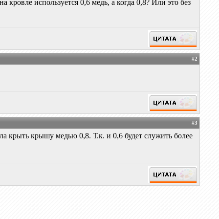
 кровле используется 0,6 медь, а когда 0,8? Или это без
#
2
#
3
а крыть крышу медью 0,8. Т.к. и 0,6 будет служить более