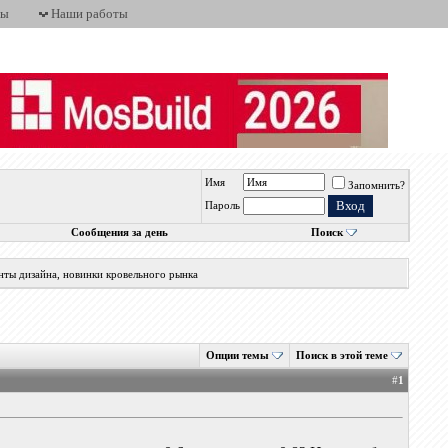
ты
Наши работы
Имя
Запомнить?
Пароль
Сообщения за день
Поиск
нты дизайна, новинки кровельного рынка
Опции темы
Поиск в этой теме
#
1