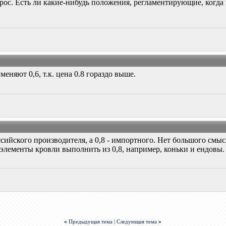
ос. Есть ли какие-нибудь положения, регламентирующие, когда на
еняют 0,6, т.к. цена 0.8 гораздо выше.
ийского производителя, а 0,8 - импортного. Нет большого смысл
е элементы кровли выполнить из 0,8, например, коньки и ендовы.
«
Предыдущая тема
|
Следующая тема
»