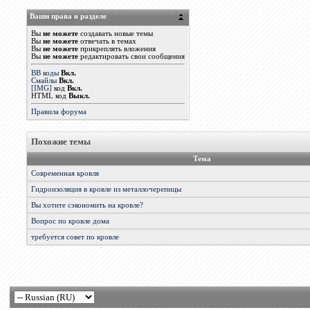
Ваши права в разделе
Вы
не можете
создавать новые темы
Вы
не можете
отвечать в темах
Вы
не можете
прикреплять вложения
Вы
не можете
редактировать свои сообщения
BB коды
Вкл.
Смайлы
Вкл.
[IMG]
код
Вкл.
HTML код
Выкл.
Правила форума
Похожие темы
Тема
Современная кровля
Гидроизоляция в кровле из металлочерепицы
Вы хотите сэкономить на кровле?
Вопрос по кровле дома
требуется совет по кровле