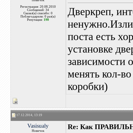
Новичок
Регистрация: 20.08.2010
Дверкреп, инт
Сообщений: 34
Сказал(а) спасибо: 0
Поблагодарили: 0 раз(а)
Репутация:
190
ненужно.Излиш
поста есть хо
установке две
зависимости о
менять кол-во
коробки)
17.12.2014, 13:19
Vasisualy
Re: Как ПРАВИЛЬН
Новичок