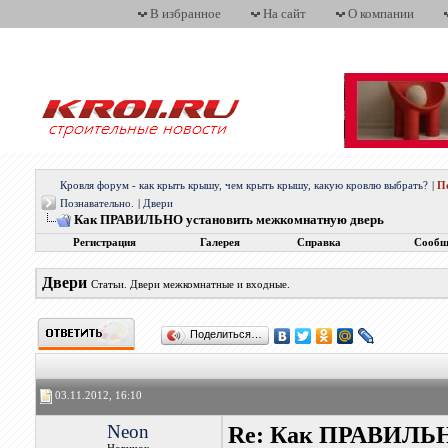
В избранное
На сайт
О компании
Кровля форум - как крыть крышу, чем крыть крышу, какую кровлю выбрать?
|
П
Познавательно.
|
Двери
Как ПРАВИЛЬНО установить межкомнатную дверь
Регистрация
Галерея
Справка
Сообщ
Двери
Статьи. Двери межкомнатные и входные.
Поделиться…
03.11.2012, 16:10
Neon
Re: Как ПРАВИЛЬН