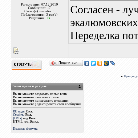
Регистрация: 07.12.2010
Согласен - лу
Сообщений: 17
Сказал(а) спасибо: 0
Поблагодарили: 3 раз(а)
Репутация:
13
экалюмовских)
Переделка пот
Поделиться…
«
Предыду
Ваши права в разделе
Вы
не можете
создавать новые темы
Вы
не можете
отвечать в темах
Вы
не можете
прикреплять вложения
Вы
не можете
редактировать свои сообщения
BB коды
Вкл.
Смайлы
Вкл.
[IMG]
код
Вкл.
HTML код
Выкл.
Правила форума