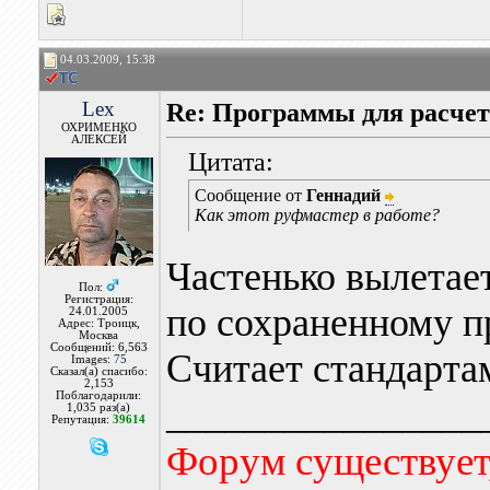
04.03.2009, 15:38
Lex
Re: Программы для расчет
ОХРИМЕНКО
АЛЕКСЕЙ
Цитата:
Сообщение от
Геннадий
Как этот руфмастер в работе?
Частенько вылетает
Пол:
Регистрация:
по сохраненному пр
24.01.2005
Адрес: Троицк,
Москва
Сообщений: 6,563
Считает стандартам
Images:
75
Сказал(а) спасибо:
2,153
Поблагодарили:
________________
1,035 раз(а)
Репутация:
39614
Форум существует,