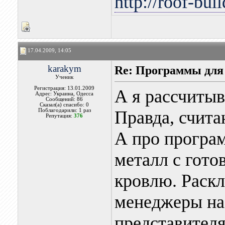
http://roof-bui
17.04.2009, 14:05
karakym
Re: Программы для
Ученик
Регистрация: 13.01.2009
А я рассчитыв
Адрес: Украина, Одесса
Сообщений: 86
Сказал(а) спасибо: 0
Поблагодарили: 1 раз
Правда, считаю
Репутация:
376
А про програм
металл с гото
кровлю. Раскл
менеджеры на 
представителя