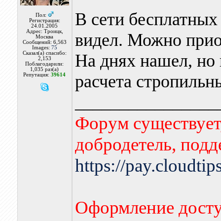
В сети бесплатных 
Пол:
Регистрация:
24.01.2005
Адрес: Троицк,
видел. Можно прио
Москва
Сообщений: 6,563
Images:
75
Сказал(а) спасибо:
На днях нашел, но 
2,153
Поблагодарили:
1,035 раз(а)
расчета стропильн
Репутация:
39614
________________
Форум существует,
добродетель, подд
https://pay.cloudti
Оформление досту