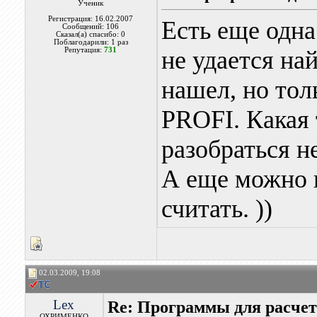
Ученик
Регистрация: 16.02.2007
Есть еще одна
Сообщений: 106
Сказал(а) спасибо: 0
Поблагодарили: 1 раз
Репутация:
731
не удается най
нашел, но то
PROFI. Какая 
разобраться не
А еще можно 
считать. ))
02.03.2009, 19:08
Lex
Re: Программы для расчет
ОХРИМЕНКО