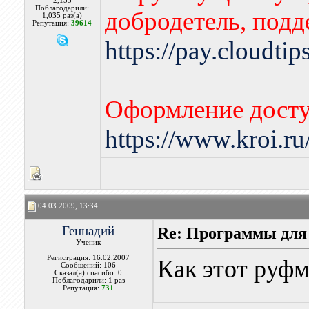
2,153
Поблагодарили:
добродетель, подд
1,035 раз(а)
Репутация:
39614
https://pay.cloudti
Оформление досту
https://www.kroi.r
04.03.2009, 13:34
Геннадий
Re: Программы для
Ученик
Регистрация: 16.02.2007
Как этот руфм
Сообщений: 106
Сказал(а) спасибо: 0
Поблагодарили: 1 раз
Репутация:
731