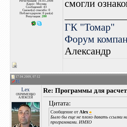
смогли ознак
Регистрация: 16.05.2008
Адрес: Москва
Сообщений: 43
Сказал(а) спасибо: 0
____________
Поблагодарили: 0 раз(а)
Репутация:
280
ГК "Томар"
Форум компа
Александр
17.04.2009, 07:12
Lex
Re: Программы для расчет
ОХРИМЕНКО
АЛЕКСЕЙ
Цитата:
Сообщение от
Alex
Было бы еще не плохо давать ссылки н
программами. ИМХО