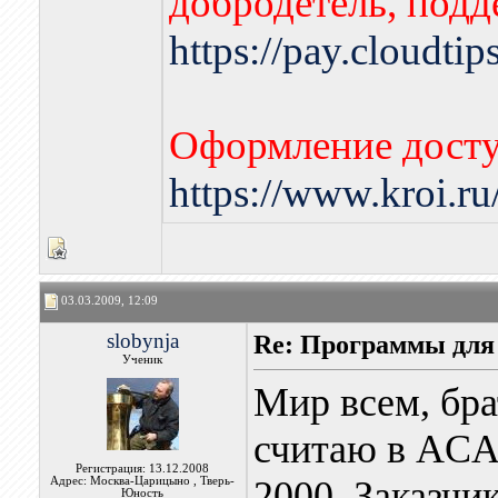
добродетель, подд
https://pay.cloudti
Оформление досту
https://www.kroi.r
03.03.2009, 12:09
slobynja
Re: Программы для
Ученик
Мир всем, бр
считаю в ACA
Регистрация: 13.12.2008
2000. Заказчи
Адрес: Москва-Царицыно , Тверь-
Юность