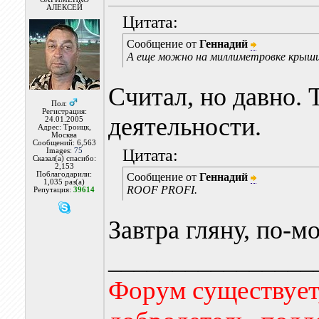
АЛЕКСЕЙ
Цитата:
Сообщение от
Геннадий
А еще можно на миллиметровке крыши
Считал, но давно. 
Пол:
Регистрация:
деятельности.
24.01.2005
Адрес: Троицк,
Москва
Сообщений: 6,563
Цитата:
Images:
75
Сказал(а) спасибо:
2,153
Поблагодарили:
Сообщение от
Геннадий
1,035 раз(а)
ROOF PROFI.
Репутация:
39614
Завтра гляну, по-м
________________
Форум существует,