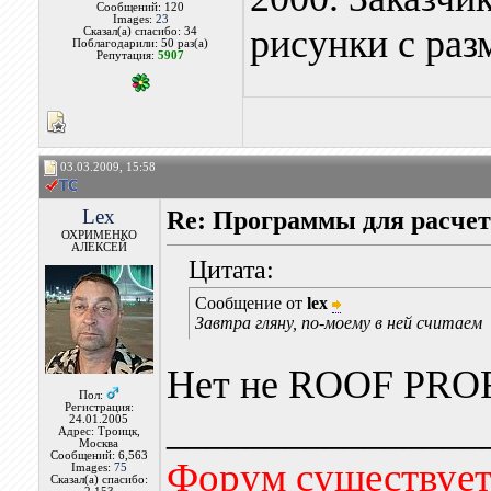
Сообщений: 120
Images:
23
рисунки с раз
Сказал(а) спасибо: 34
Поблагодарили: 50 раз(а)
Репутация:
5907
03.03.2009, 15:58
Lex
Re: Программы для расчет
ОХРИМЕНКО
АЛЕКСЕЙ
Цитата:
Сообщение от
lex
Завтра гляну, по-моему в ней считаем
Нет не ROOF PROFI
Пол:
Регистрация:
________________
24.01.2005
Адрес: Троицк,
Москва
Сообщений: 6,563
Форум существует,
Images:
75
Сказал(а) спасибо: