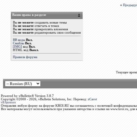
«
Предыду
Ваши права в разделе
Вы
не можете
создавать новые темы
Вы
не можете
отвечать в темах
Вы
не можете
прикреплять вложения
Вы
не можете
редактировать свои сообщения
BB коды
Вкл.
Смайлы
Вкл.
[IMG]
код
Вкл.
HTML код
Выкл.
Правила форума
Текущее врем
Powered by vBulletin® Version 3.8.7
Copyright ©2000 - 2026, vBulletin Solutions, Inc. Перевод:
zCarot
vB.Sponsors
Отправляя любую форму на форуме KROI.RU вы соглашаетесь с политикой конфиденциальн
Все материалы могут использоваться при указании авторства и ссылки на www.kroi.ru, для 