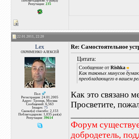
Поблагодарили: 0 раз(а)
Репутация:
235
22.01.2011, 22:20
Lex
Re: Самостоятельное уст
ОХРИМЕНКО АЛЕКСЕЙ
Цитата:
Сообщение от
Rishka
Как таковых минусов думаю
преобладающего в вашем рег
Как это связано м
Пол:
Регистрация: 24.01.2005
Адрес: Троицк, Москва
Просветите, пожал
Сообщений: 6,563
Images:
75
Сказал(а) спасибо: 2,153
_______________
Поблагодарили: 1,035 раз(а)
Репутация:
39614
Форум существует
добродетель, по