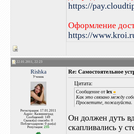
https://pay.cloudt
Оформление дост
https://www.kroi.
22.01.2011, 22:23
Rishka
Re: Самостоятельное уст
Ученик
Цитата:
Сообщение от
lex
Как это связано между соб
Просветите, пожалуйста.
Регистрация: 17.01.2011
Адрес: Калининград
Он должен дуть вд
Сообщений: 149
Сказал(а) спасибо: 0
Поблагодарили: 0 раз(а)
скапливались у с
Репутация:
235