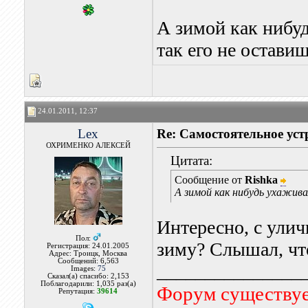
А зимой как нибуд
так его не остави
24.01.2011, 12:37
Lex
Re: Самостоятельное уст
ОХРИМЕНКО АЛЕКСЕЙ
Цитата:
Сообщение от
Rishka
А зимой как нибудь ухажива
Интересно, с улич
Пол:
зиму? Слышал, что
Регистрация: 24.01.2005
Адрес: Троицк, Москва
Сообщений: 6,563
_______________
Images:
75
Сказал(а) спасибо: 2,153
Поблагодарили: 1,035 раз(а)
Форум существует
Репутация:
39614