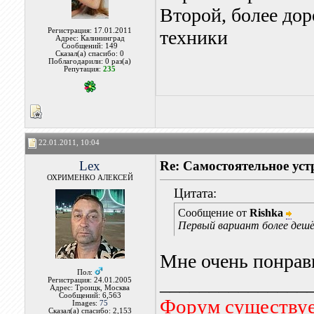
Второй, более до
Регистрация: 17.01.2011
техники
Адрес: Калининград
Сообщений: 149
Сказал(а) спасибо: 0
Поблагодарили: 0 раз(а)
Репутация:
235
22.01.2011, 10:04
Lex
Re: Самостоятельное уст
ОХРИМЕНКО АЛЕКСЕЙ
Цитата:
Сообщение от
Rishka
Первый вариант более дешё
Мне очень понрави
Пол:
_______________
Регистрация: 24.01.2005
Адрес: Троицк, Москва
Сообщений: 6,563
Форум существует
Images:
75
Сказал(а) спасибо: 2,153