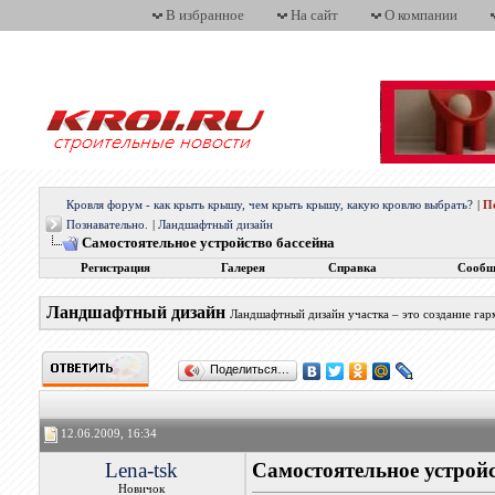
В избранное
На сайт
О компании
Кровля форум - как крыть крышу, чем крыть крышу, какую кровлю выбрать?
|
П
Познавательно.
|
Ландшафтный дизайн
Самостоятельное устройство бассейна
Регистрация
Галерея
Справка
Сообщ
Ландшафтный дизайн
Ландшафтный дизайн участка – это создание гар
Поделиться…
12.06.2009, 16:34
Lena-tsk
Самостоятельное устройс
Новичок