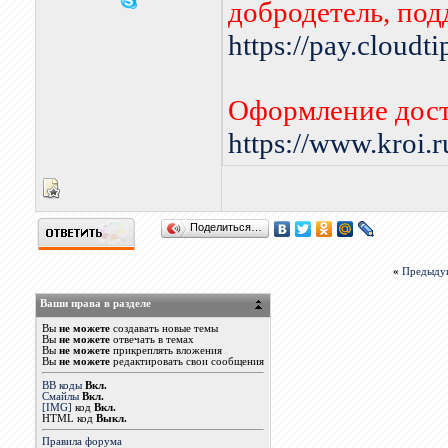
добродетель, по
https://pay.cloudt
Оформление дост
https://www.kroi.
Поделиться…
«
Предыду
Ваши права в разделе
Вы
не можете
создавать новые темы
Вы
не можете
отвечать в темах
Вы
не можете
прикреплять вложения
Вы
не можете
редактировать свои сообщения
BB коды
Вкл.
Смайлы
Вкл.
[IMG]
код
Вкл.
HTML код
Выкл.
Правила форума