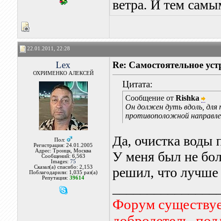
ветра. И тем самы
22.01.2011, 22:28
Lex
Re: Самостоятельное уст
ОХРИМЕНКО АЛЕКСЕЙ
Цитата:
Сообщение от
Rishka
Он должен дуть вдоль, для 
противоположной направле
Да, очистка воды 
Пол:
Регистрация: 24.01.2005
Адрес: Троицк, Москва
У меня был не бо
Сообщений: 6,563
Images:
75
Сказал(а) спасибо: 2,153
решил, что лучше 
Поблагодарили: 1,035 раз(а)
Репутация:
39614
_______________
Форум существует
добродетель, по