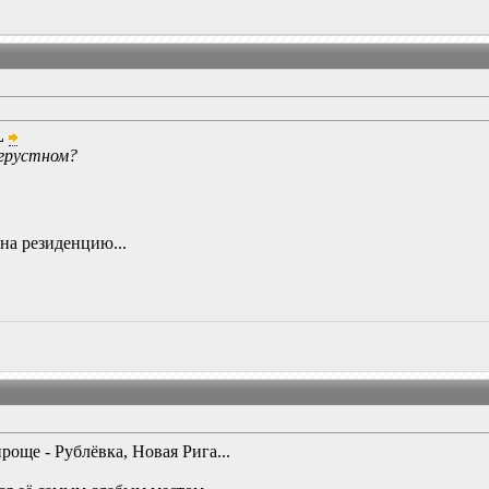
L
 грустном?
и на резиденцию...
роще - Рублёвка, Новая Рига...