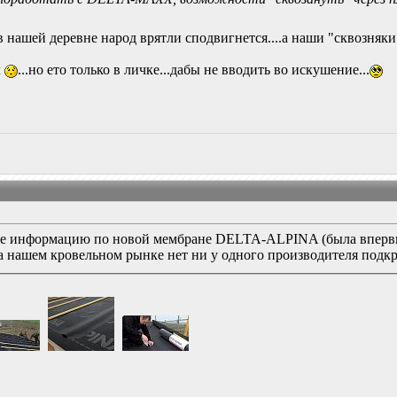
в нашей деревне народ врятли сподвигнется....а наши "сквозняк
л
...но ето только в личке...дабы не вводить во искушение...
уме информацию по новой мембране DELTA-ALPINA (была вперв
на нашем кровельном рынке нет ни у одного производителя подк