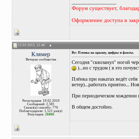
__________________
Форум существует, благода
Оформление доступа в зак
12.03.2013, 21:46
▲
Клямер
Re: Пленка на крышу, цифры и факты.
Ветеран сообщества
Сегодня "сквозанул" ногой чере
)...но с трудом ( я это почув
Плёнка при накатах ведёт себя 
ветер)...работать приятно... Но
При периодическом хождении по 
Регистрация: 19.02.2010
Сообщений: 2,581
В общем достойно.
Сказал(а) спасибо: 770
Поблагодарили: 1,521 раз(а)
Репутация:
26806