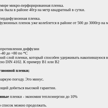
в мире микро-перфорированная пленка.
к была в районе 40гр на метр квадратный в сутки.
упердифузионная пленка.
зионных пленок уже колеблется в районе от 500 до 3000гр на м
сопротивления диффузии
 -40 до +80 по *С
ий слой пленки, который способен удерживать накопившуюся в
сно DIN 4102. К примеру В1 или В2
узионной пленки;
жаркую погоду. Это минус.
ющий добиться высокой гарантии.
онные
пленки - экономия теплоэнергии до 10%
то список можно продолжать.