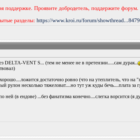
ря поддержке. Проявите добродетель, поддержите форум.
рытые разделы:
https://www.kroi.ru/forum/showthread...847
з DELTA-VENT S... (тем не менее не в претензии.....сам дурак..
ствовал)
хорошо....ложится достаточно ровно (что на утеплитель, что на "
вый рулон несколько тяжеловат....но тут уж куды бечь....плата за 
ней (в ендове) ...без фанатизма конечно....слегка ворсится (я ду