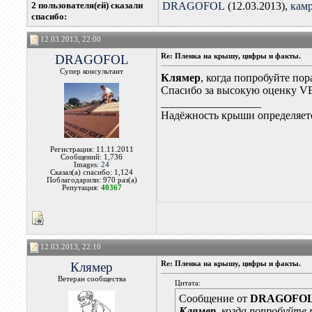
2 пользователя(ей) сказали
DRAGOFOL
(12.03.2013),
кам
cпасибо:
12.03.2013, 22:00
DRAGOFOL
Re: Пленка на крышу, цифры и факты.
Супер консультант
Клямер
, когда попробуйте по
Спасибо за высокую оценку V
__________________
Надёжность крыши определяетс
Регистрация: 11.11.2011
Сообщений: 1,736
Images:
24
Сказал(а) спасибо: 1,124
Поблагодарили: 970 раз(а)
Репутация:
40367
12.03.2013, 22:10
Клямер
Re: Пленка на крышу, цифры и факты.
Ветеран сообщества
Цитата:
Сообщение от
DRAGOFO
Клямер
, когда попробуйте