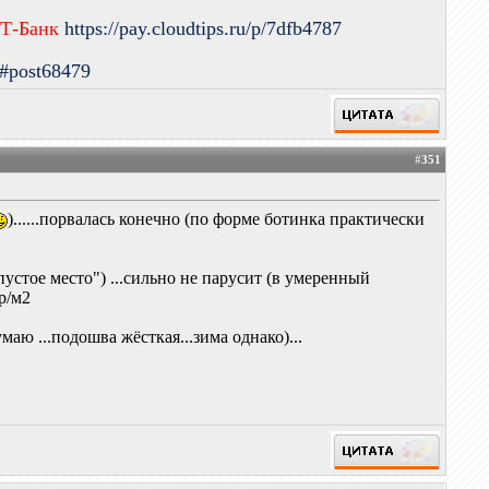
 Т-Банк
https://pay.cloudtips.ru/p/7dfb4787
9#post68479
#
351
)......порвалась конечно (по форме ботинка практически
пустое место") ...сильно не парусит (в умеренный
гр/м2
маю ...подошва жёсткая...зима однако)...