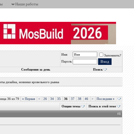
ты
Наши работы
Имя
Запомнить?
Пароль
Сообщения за день
Поиск
нты дизайна, новинки кровельного рынка
ница 36 из 79
«
Первая
<
26
34
35
36
37
38
46
>
Последняя
»
Опции темы
Поиск в этой теме
#
1