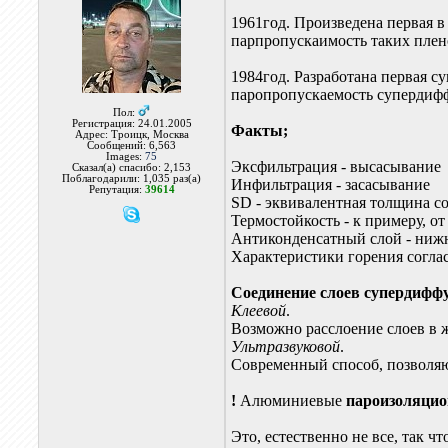
1961год. Произведена первая 
парпропускаимость таких плено
1984год. Разработана первая с
паропропускаемость супердиффу
Пол:
Регистрация: 24.01.2005
Факты;
Адрес: Троицк, Москва
Сообщений: 6,563
Images:
75
Эксфильтрация - высасывание
Сказал(а) спасибо: 2,153
Поблагодарили: 1,035 раз(а)
Инфильтрация - засасывание
Репутация:
39614
SD - эквивалентная толщина 
Термостойкость - к примеру, от
Антиконденсатный слой - нижн
Характеристики горения согла
Соединение слоев супердифф
Клеевой
.
Возможно расслоение слоев в 
Ультразвуковой
.
Современный способ, позволя
!
Алюминиевые
пароизоляци
Это, естественно не все, так ч