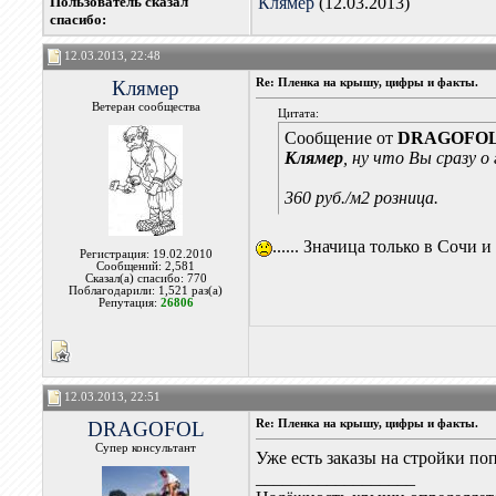
Пользователь сказал
Клямер
(12.03.2013)
cпасибо:
12.03.2013, 22:48
Клямер
Re: Пленка на крышу, цифры и факты.
Ветеран сообщества
Цитата:
Сообщение от
DRAGOFO
Клямер
, ну что Вы сразу о
360 руб./м2 розница.
...... Значица только в Сочи 
Регистрация: 19.02.2010
Сообщений: 2,581
Сказал(а) спасибо: 770
Поблагодарили: 1,521 раз(а)
Репутация:
26806
12.03.2013, 22:51
DRAGOFOL
Re: Пленка на крышу, цифры и факты.
Супер консультант
Уже есть заказы на стройки поп
__________________