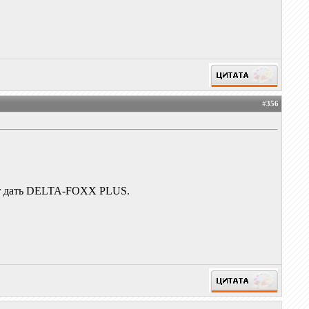
#
356
жет дать DELTA-FOXX PLUS.