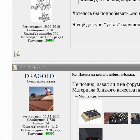
Хотелось бы попробывать...но 
Я ещё до кучи "устав" наруши
Регистрация: 19.02.2010
Сообщений: 2,581
Сказал(а) спасибо: 770
Поблагодарили: 1,521 раз(а)
Репутация:
26806
12.03.2013, 22:22
DRAGOFOL
Re: Пленка на крышу, цифры и факты.
Супер консультант
Не помню, давал ли я на фор
Материала близкого качества 
Миниатюры
Регистрация: 11.11.2011
Сообщений: 1,736
Images:
24
Сказал(а) спасибо: 1,124
Поблагодарили: 970 раз(а)
Репутация:
40367