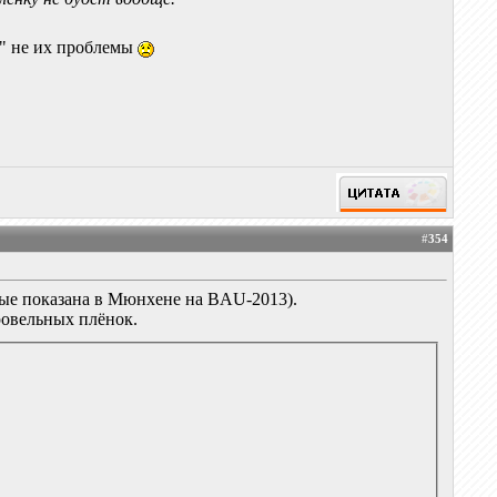
и" не их проблемы
#
354
ые показана в Мюнхене на BAU-2013).
ровельных плёнок.