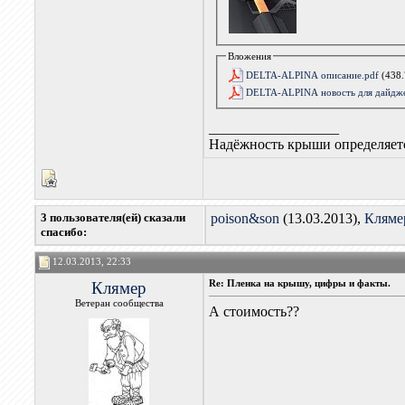
Вложения
DELTA-ALPINA описание.pdf
(438.
DELTA-ALPINA новость для дайдже
__________________
Надёжность крыши определяетс
3 пользователя(ей) сказали
poison&son
(13.03.2013),
Кляме
cпасибо:
12.03.2013, 22:33
Клямер
Re: Пленка на крышу, цифры и факты.
Ветеран сообщества
А стоимость??