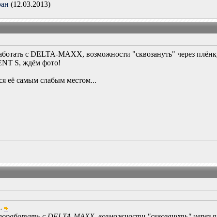
ран
(12.03.2013)
работать с DELTA-MAXX, возможности "сквозануть" через плёнку
ENT S, ждём фото!
я её самым слабым местом...
L
 поработать с DELTA-MAXX, возможности "сквозануть" через пл