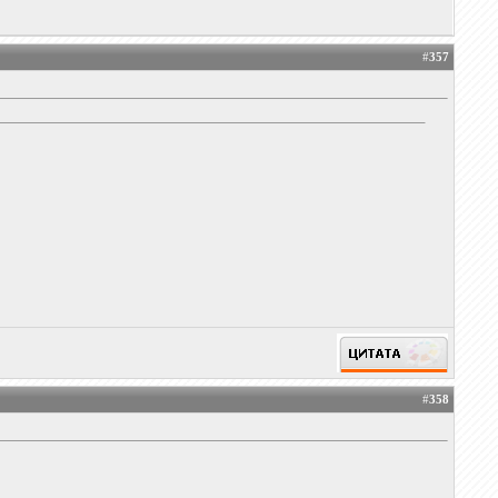
#
357
#
358