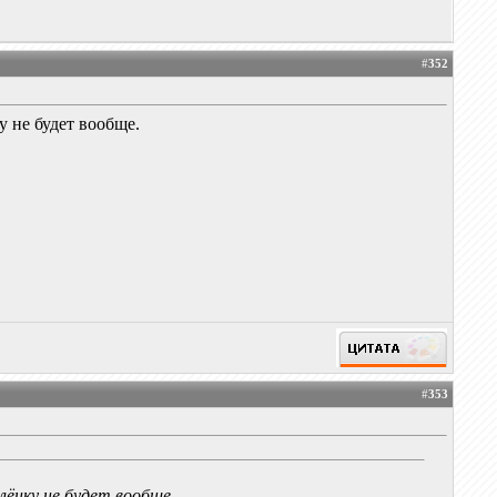
#
352
 не будет вообще.
#
353
ёнку не будет вообще.