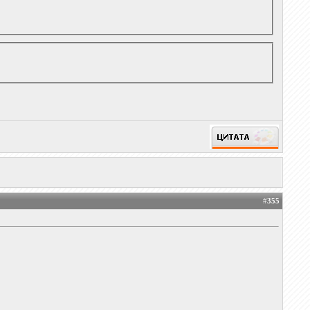
#
355