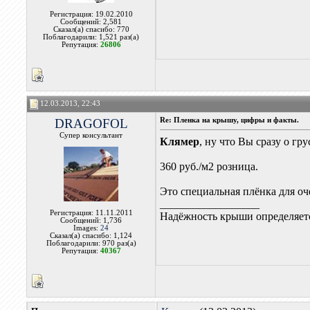
Регистрация: 19.02.2010
Сообщений: 2,581
Сказал(а) спасибо: 770
Поблагодарили: 1,521 раз(а)
Репутация:
26806
12.03.2013, 22:43
DRAGOFOL
Re: Пленка на крышу, цифры и факты.
Супер консультант
Клямер
, ну что Вы сразу о гр
360 руб./м2 розница.
Это специальная плёнка для о
__________________
Регистрация: 11.11.2011
Надёжность крыши определяетс
Сообщений: 1,736
Images:
24
Сказал(а) спасибо: 1,124
Поблагодарили: 970 раз(а)
Репутация:
40367