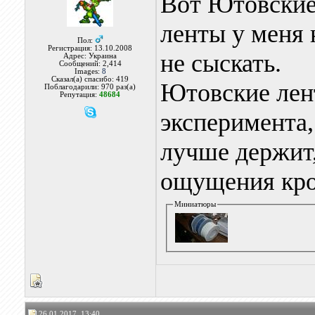
Вот Ютовские
ленты у меня 
Пол:
Регистрация: 13.10.2008
не сыскать.
Адрес: Украина
Сообщений: 2,414
Images:
8
Сказал(а) спасибо: 419
Ютовские лен
Поблагодарили: 970 раз(а)
Репутация:
48684
эксперимента
лучше держит,
ощущения кро
Миниатюры
26.01.2017, 13:40