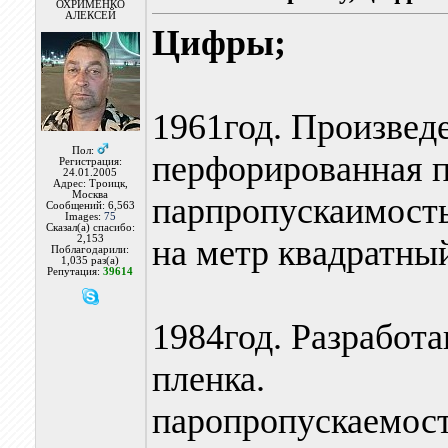
ОХРИМЕНКО
АЛЕКСЕЙ
Цифры;
1961год. Произвед
Пол:
перфорированная п
Регистрация:
24.01.2005
Адрес: Троицк,
Москва
парпропускаимость
Сообщений: 6,563
Images:
75
Сказал(а) спасибо:
2,153
на метр квадратный
Поблагодарили:
1,035 раз(а)
Репутация:
39614
1984год. Разработ
пленка.
паропропускаемос