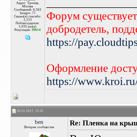
________________
Адрес: Троицк,
Москва
Сообщений: 6,563
Форум существует,
Images:
75
Сказал(а) спасибо:
2,153
Поблагодарили:
добродетель, подд
1,035 раз(а)
Репутация:
39614
https://pay.cloudti
Оформление досту
https://www.kroi.r
26.01.2017, 13:31
ben
Re: Пленка на кры
Ветеран сообщества