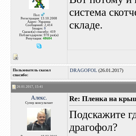
система скотче
Пол:
Регистрация: 13.10.2008
складе.
Адрес: Украина
Сообщений: 2,414
Images:
8
Сказал(а) спасибо: 419
Поблагодарили: 970 раз(а)
Репутация:
48684
Пользователь сказал
DRAGOFOL
(26.01.2017)
cпасибо:
26.01.2017, 15:41
Алекс.
Re: Пленка на кры
Супер консультант
Подскажите гд
драгофол?