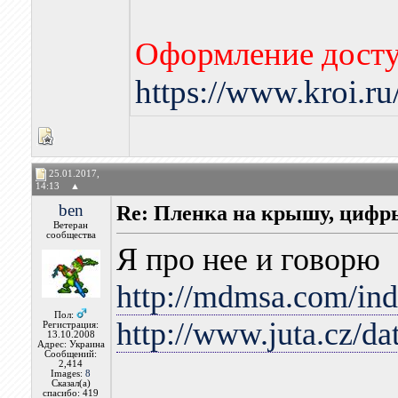
Оформление досту
https://www.kroi.r
25.01.2017,
14:13
▲
ben
Re: Пленка на крышу, цифр
Ветеран
сообщества
Я про нее и говорю
http://mdmsa.com/in
Пол:
http://www.juta.cz/dat
Регистрация:
13.10.2008
Адрес: Украина
Сообщений:
2,414
Images:
8
Сказал(а)
спасибо: 419