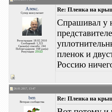
Алекс.
Re: Пленка на кры
Супер консультант
Спрашивал у 
представител
уплотнительны
Регистрация: 18.02.2010
Сообщений: 1,321
Сказал(а) спасибо: 244
Поблагодарили: 168 раз(а)
пленок и двус
Репутация:
25122
Россию ничего
26.01.2017, 13:47
ben
Re: Пленка на кры
Ветеран сообщества
Вот потому и 