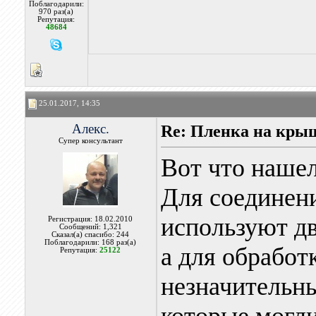
Поблагодарили:
970 раз(а)
Репутация:
48684
25.01.2017, 14:35
Алекс.
Re: Пленка на кры
Супер консультант
Вот что нашел
Для соединен
используют д
Регистрация: 18.02.2010
Сообщений: 1,321
Сказал(а) спасибо: 244
Поблагодарили: 168 раз(а)
а для обработ
Репутация:
25122
незначительн