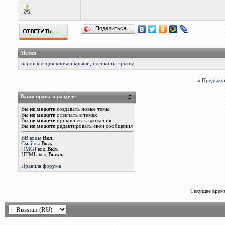
Поделиться…
Метки
пароизоляция кровли крыши
,
пленки на крышу
«
Предыду
Ваши права в разделе
Вы
не можете
создавать новые темы
Вы
не можете
отвечать в темах
Вы
не можете
прикреплять вложения
Вы
не можете
редактировать свои сообщения
BB коды
Вкл.
Смайлы
Вкл.
[IMG]
код
Вкл.
HTML код
Выкл.
Правила форума
Текущее врем