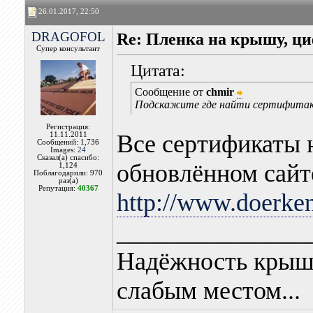
26.01.2017, 22:50
DRAGOFOL
Re: Пленка на крышу, ц
Супер консультант
Цитата:
Сообщение от
chmir
Подскажите где найти сертифитак 
Регистрация:
Все сертификаты 
11.11.2011
Сообщений: 1,736
Images:
24
Сказал(а) спасибо:
обновлённом сайт
1,124
Поблагодарили: 970
раз(а)
Репутация:
40367
http://www.doerken.
_______________
Надёжность крыш
слабым местом...