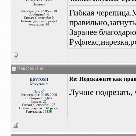
Новичок
Гибкая черепица.
Регистрация: 23.05.2010
Сообщений: 6
Сказал(а) спасибо: 0
правильно,загнуть
Поблагодарили: 0 раз(а)
Репутация:
10
Заранее благодар
Руфлекс,нарезка,р
07.06.2010, 16:10
gavrosh
Re: Подскажите как пра
Консультант
Лучше подрезать, 
Пол:
Регистрация: 20.05.2006
Сообщений: 1,602
Images:
21
Сказал(а) спасибо: 125
Поблагодарили: 318 раз(а)
Репутация:
35438