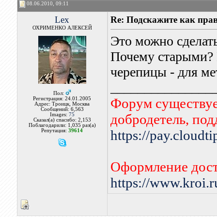
08.06.2010, 09:11
Lex
Re: Подскажите как пра
ОХРИМЕНКО АЛЕКСЕЙ
Это можно сделат
Почему старыми? 
черепицы - для ме
_______________
Пол:
Форум существует
Регистрация: 24.01.2005
Адрес: Троицк, Москва
Сообщений: 6,563
добродетель, по
Images:
75
Сказал(а) спасибо: 2,153
Поблагодарили: 1,035 раз(а)
https://pay.cloudt
Репутация:
39614
Оформление дост
https://www.kroi.