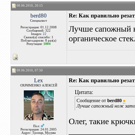
08.06.2010, 20:15
berd80
Re: Как правильно реза
Специалист
Лучше сапожный н
Регистрация: 01.12.2008
Сообщений: 322
Images:
22
органическое стекл
Сказал(а) спасибо: 1
Поблагодарили: 8 раз(а)
Репутация:
1004
09.06.2010, 07:50
Lex
Re: Как правильно реза
ОХРИМЕНКО АЛЕКСЕЙ
Цитата:
Сообщение от
berd80
Лучше сапожный нож зато
Олег, такие крючк
Пол:
_______________
Регистрация: 24.01.2005
Адрес: Троицк, Москва