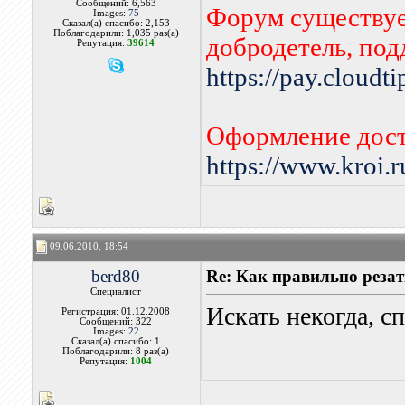
Сообщений: 6,563
Форум существует
Images:
75
Сказал(а) спасибо: 2,153
Поблагодарили: 1,035 раз(а)
добродетель, по
Репутация:
39614
https://pay.cloudt
Оформление дост
https://www.kroi.
09.06.2010, 18:54
berd80
Re: Как правильно реза
Специалист
Искать некогда, с
Регистрация: 01.12.2008
Сообщений: 322
Images:
22
Сказал(а) спасибо: 1
Поблагодарили: 8 раз(а)
Репутация:
1004