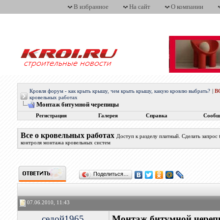
В избранное
На сайт
О компании
Кровля форум - как крыть крышу, чем крыть крышу, какую кровлю выбрать?
|
В
кровельных работах
Монтаж битумной черепицы
Регистрация
Галерея
Справка
Сообщ
Все о кровельных работах
Доступ к разделу платный. Сделать запрос
контроля монтажа кровельных систем
Поделиться…
07.06.2010, 11:43
седой1965
Монтаж битумной чере