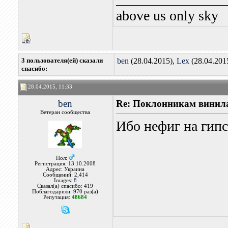
above us only sky
3 пользователя(ей) сказали
ben
(28.04.2015),
Lex
(28.04.201
cпасибо:
28.04.2015, 11:33
ben
Re: Поклонникам винила
Ветеран сообщества
Ибо нефиг на гип
Пол:
Регистрация: 13.10.2008
Адрес: Украина
Сообщений: 2,414
Images:
8
Сказал(а) спасибо: 419
Поблагодарили: 970 раз(а)
Репутация:
48684