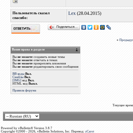
Пользователь сказал
Lex
(28.04.2015)
cпасибо:
Поделиться…
«
Предыду
Ваши права в разделе
Вы
не можете
создавать новые темы
Вы
не можете
отвечать в темах
Вы
не можете
прикреплять вложения
Вы
не можете
редактировать свои сообщения
BB коды
Вкл.
Смайлы
Вкл.
[IMG]
код
Вкл.
HTML код
Выкл.
Правила форума
Текущее врем
Powered by vBulletin® Version 3.8.7
Copyright ©2000 - 2026, vBulletin Solutions, Inc. Перевод:
zCarot