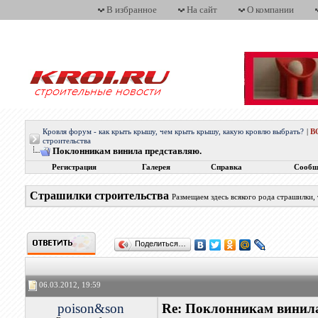
В избранное
На сайт
О компании
Кровля форум - как крыть крышу, чем крыть крышу, какую кровлю выбрать?
|
В
строительства
Поклонникам винила представляю.
Регистрация
Галерея
Справка
Сообщ
Страшилки строительства
Размещаем здесь всякого рода страшилки,
Поделиться…
06.03.2012, 19:59
poison&son
Re: Поклонникам винила