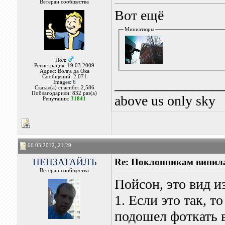
Ветеран сообщества
Вот ещё
Миниатюры
Пол:
Регистрация: 19.03.2009
Адрес: Волга да Ока
Сообщений: 2,071
_______________
Images:
6
Сказал(а) спасибо: 2,586
Поблагодарили: 832 раз(а)
above us only sky
Репутация:
31841
06.03.2012, 21:29
ПЕНЗАТАЙЛЪ
Re: Поклонникам винила
Ветеран сообщества
Пойсон, это вид и
1. Если это так, т
подошел фоткать вб