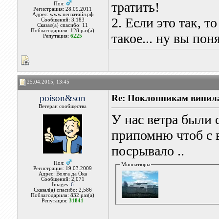
тратить!
Пол:
Регистрация: 28.09.2011
Адрес: www.пензатайл.рф
2. Если это так, т
Сообщений: 3,183
Сказал(а) спасибо: 11
Поблагодарили: 128 раз(а)
такое... ну вы пон
Репутация:
6225
25.04.2015, 13:45
poison&son
Re: Поклонникам винила
Ветеран сообщества
У нас ветра были 
припомню чтоб с в
посрывало ..
Пол:
Миниатюры
Регистрация: 19.03.2009
Адрес: Волга да Ока
Сообщений: 2,071
Images:
6
Сказал(а) спасибо: 2,586
Поблагодарили: 832 раз(а)
Репутация:
31841
_______________