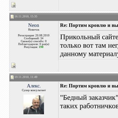
16.11.2010, 15:35
Neon
Re: Портим кровлю и вы
Новичок
Прикольный сайтец
Регистрация: 20.08.2010
Сообщений: 34
Сказал(а) спасибо: 0
только вот там не
Поблагодарили: 0 раз(а)
Репутация:
190
данному материал
19.11.2010, 11:49
Алекс.
Re: Портим кровлю и вы
Супер консультант
"Бедный заказчик"
таких работничко