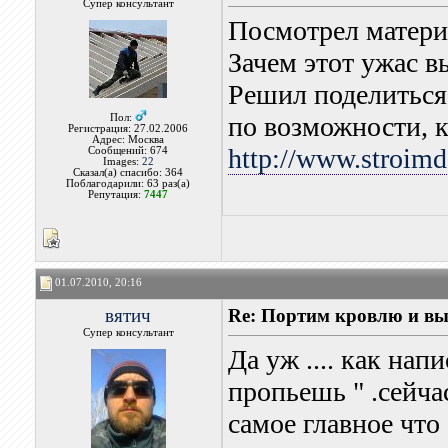
Супер консультант
Посмотрел материа
Зачем этот ужас 
Решил поделиться
по возможности, 
Пол:
Регистрация: 27.02.2006
Адрес: Москва
http://www.stroim
Сообщений: 674
Images:
22
Сказал(а) спасибо: 364
Поблагодарили: 63 раз(а)
Репутация:
7447
01.07.2010, 20:16
вятич
Re: Портим кровлю и вы
Супер консультант
Да уж .... как нап
пропьешь " .сейча
самое главное чт