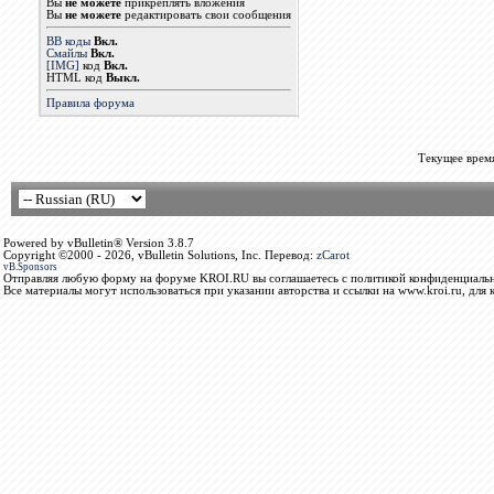
Вы
не можете
прикреплять вложения
Вы
не можете
редактировать свои сообщения
BB коды
Вкл.
Смайлы
Вкл.
[IMG]
код
Вкл.
HTML код
Выкл.
Правила форума
Текущее врем
Powered by vBulletin® Version 3.8.7
Copyright ©2000 - 2026, vBulletin Solutions, Inc. Перевод:
zCarot
vB.Sponsors
Отправляя любую форму на форуме KROI.RU вы соглашаетесь с политикой конфиденциальн
Все материалы могут использоваться при указании авторства и ссылки на www.kroi.ru, для 