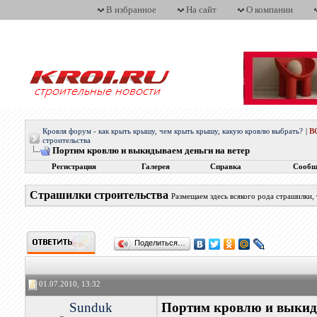
В избранное
На сайт
О компании
Кровля форум - как крыть крышу, чем крыть крышу, какую кровлю выбрать?
|
В
строительства
Портим кровлю и выкидываем деньги на ветер
Регистрация
Галерея
Справка
Сообщ
Страшилки строительства
Размещаем здесь всякого рода страшилки,
Поделиться…
01.07.2010, 13:32
Sunduk
Портим кровлю и выкиды