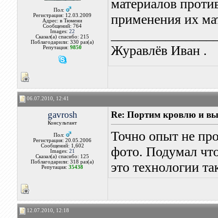
материалов против
Пол:
применения их мат
Регистрация: 12.03.2009
Адрес: в Тюмени
Сообщений: 764
_______________
Images:
22
Сказал(а) спасибо: 215
Поблагодарили: 330 раз(а)
Журавлёв Иван .
Репутация:
9850
06.07.2010, 12:41
gavrosh
Re: Портим кровлю и вы
Консультант
Точно опыт не про
Пол:
Регистрация: 20.05.2006
Сообщений: 1,602
фото. Подумал что
Images:
21
Сказал(а) спасибо: 125
Поблагодарили: 318 раз(а)
это технологии та
Репутация:
35438
12.07.2010, 12:18