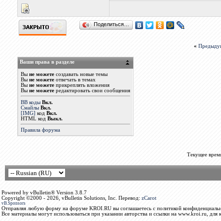
Поделиться…
«
Предыду
Ваши права в разделе
Вы
не можете
создавать новые темы
Вы
не можете
отвечать в темах
Вы
не можете
прикреплять вложения
Вы
не можете
редактировать свои сообщения
BB коды
Вкл.
Смайлы
Вкл.
[IMG]
код
Вкл.
HTML код
Выкл.
Правила форума
Текущее врем
Powered by vBulletin® Version 3.8.7
Copyright ©2000 - 2026, vBulletin Solutions, Inc. Перевод:
zCarot
vB.Sponsors
Отправляя любую форму на форуме KROI.RU вы соглашаетесь с политикой конфиденциальн
Все материалы могут использоваться при указании авторства и ссылки на www.kroi.ru, для 