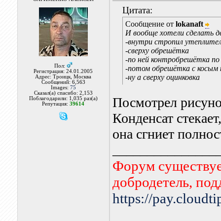
Цитата:
Сообщение от
lokanaft
И вообще хотели сделать д
-внутри стропил утеплите
-сверху обрешётка
-по ней контробрешётка по
Пол:
-потом обрешётка с косым 
Регистрация: 24.01.2005
-ну а сверху оцинковка
Адрес: Троицк, Москва
Сообщений: 6,563
Images:
75
Сказал(а) спасибо: 2,153
Посмотрел рисуно
Поблагодарили: 1,035 раз(а)
Репутация:
39614
Конденсат стекает,
она сгниет полнос
_______________
Форум существует
добродетель, по
https://pay.cloudt