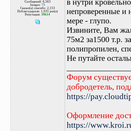
в нутри кровельно
Сообщений: 6,563
Images:
75
Сказал(а) спасибо: 2,153
непроверенные и 
Поблагодарили: 1,035 раз(а)
Репутация:
39614
мере - глупо.
Извините, Вам жа
75м2 за1500 т.р. з
полипропилен, спе
Не путайте осталь
_______________
Форум существует
добродетель, по
https://pay.cloudt
Оформление дост
https://www.kroi.