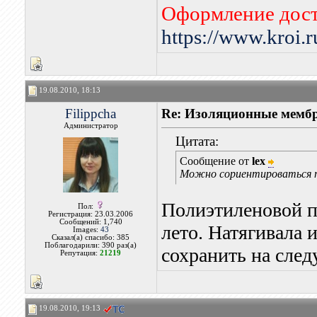
Оформление дост
https://www.kroi.
19.08.2010, 18:13
Filippcha
Re: Изоляционные мембр
Администратор
Цитата:
Сообщение от
lex
Можно сориентироваться п
Полиэтиленовой п
Пол:
Регистрация: 23.03.2006
Сообщений: 1,740
лето. Натягивала
Images:
43
Сказал(а) спасибо: 385
Поблагодарили: 390 раз(а)
сохранить на след
Репутация:
21219
19.08.2010, 19:13