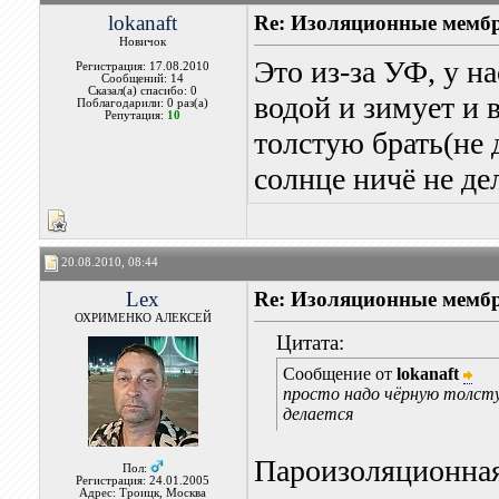
lokanaft
Re: Изоляционные мембр
Новичок
Это из-за УФ, у на
Регистрация: 17.08.2010
Сообщений: 14
Сказал(а) спасибо: 0
водой и зимует и 
Поблагодарили: 0 раз(а)
Репутация:
10
толстую брать(не 
солнце ничё не де
20.08.2010, 08:44
Lex
Re: Изоляционные мембр
ОХРИМЕНКО АЛЕКСЕЙ
Цитата:
Сообщение от
lokanaft
просто надо чёрную толстую
делается
Пароизоляционная
Пол:
Регистрация: 24.01.2005
Адрес: Троицк, Москва