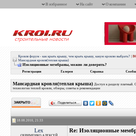
В избранное
На сайт
О компании
Кровля форум - как крыть крышу, чем крыть крышу, какую кровлю выбрать?
|
В
Мансардная кровля(теплая крыша)
Изоляционные мембраны, можно ли доверять?
Регистрация
Галерея
Справка
Сообщ
Мансардная кровля(теплая крыша)
Доступ к разделу платный.
технологии теплой кровли, обзоры, советы и рекомендации
Поделиться…
18.08.2010, 21:33
Lex
Re: Изоляционные мембр
ОХРИМЕНКО АЛЕКСЕЙ