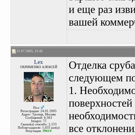
и еще раз изв
вашей коммер
21.07.2005, 23:42
Lex
Отделка сруба
ОХРИМЕНКО АЛЕКСЕЙ
следующем по
1. Необходимо
поверхностей 
Пол:
Регистрация: 24.01.2005
необходимости
Адрес: Троицк, Москва
Сообщений: 6,563
Images:
75
все отклонени
Сказал(а) спасибо: 2,153
Поблагодарили: 1,035 раз(а)
Репутация:
39614