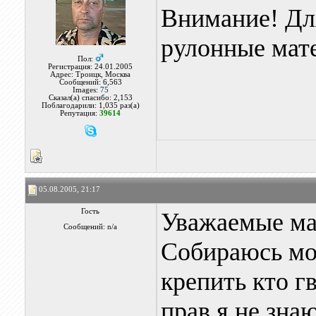
Внимание! Для
рулонные мат
Пол:
Регистрация: 24.01.2005
Адрес: Троицк, Москва
Сообщений: 6,563
Images:
75
Сказал(а) спасибо: 2,153
Поблагодарили: 1,035 раз(а)
Репутация:
39614
05.08.2005, 21:17
Гость
Уважаемые мас
Сообщений: n/a
Собираюсь мо
крепить кто г
прав я не зна