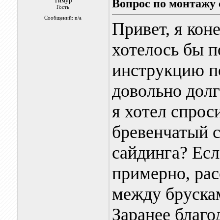
Тимур
Вопрос по монтажу 
Гость
Сообщений: n/a
Привет, я кон
хотелось бы п
инструкцию по
довольно долг
я хотел спрос
бревенчатый с
сайдинга? Есл
примерно, ра
между бруска
Заранее благ