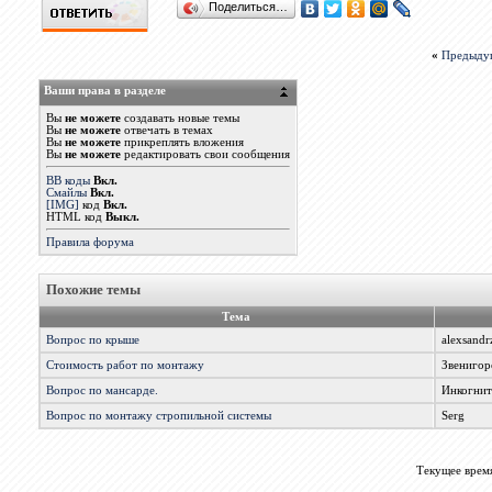
Поделиться…
«
Предыду
Ваши права в разделе
Вы
не можете
создавать новые темы
Вы
не можете
отвечать в темах
Вы
не можете
прикреплять вложения
Вы
не можете
редактировать свои сообщения
BB коды
Вкл.
Смайлы
Вкл.
[IMG]
код
Вкл.
HTML код
Выкл.
Правила форума
Похожие темы
Тема
Вопрос по крыше
alexsandr
Стоимость работ по монтажу
Звенигор
Вопрос по мансарде.
Инкогни
Вопрос по монтажу стропильной системы
Serg
Текущее врем