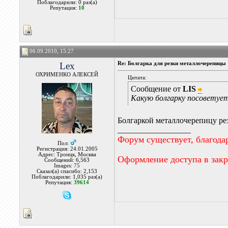
Поблагодарили: 0 раз(а)
Репутация:
10
06.09.2010, 15:27
Lex
Re: Болгарка для резки металлочерепицы
ОХРИМЕНКО АЛЕКСЕЙ
Цитата:
Сообщение от
LIS
Какую болгарку посоветуе
Болгаркой металлочерепицу рез
__________________
Форум существует, благода
Пол:
Регистрация: 24.01.2005
Адрес: Троицк, Москва
Оформление доступа в зак
Сообщений: 6,563
Images:
75
Сказал(а) спасибо: 2,153
Поблагодарили: 1,035 раз(а)
Репутация:
39614