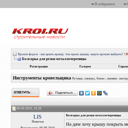
В избранное
Кровля форум - как крыть крышу, чем крыть крышу, какую кровлю выбрать?
|
Болгарка для резки металлочерепицы
Регистрация
Галерея
Справ
Инструменты кровельщика
Ручные, электро, бензо-, пневмо- инс
Поделиться…
06.09.2010, 10:28
LIS
Болгарка для резки металлочерепицы
Новичок
На даче хочу крышу покрыть ме
Регистрация: 06.09.2010