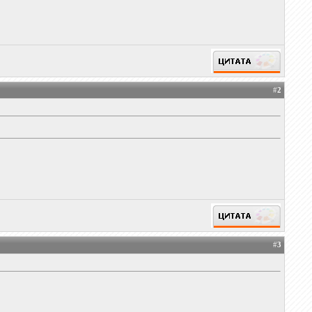
#
2
#
3