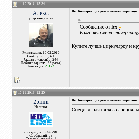
14.10.2010, 15:34
Алекс.
Re: Болгарка для резки металлочерепицы
Супер консультант
Цитата:
Сообщение от
lex
Болгаркой металлочерепицу
Купите лучше циркулярку и кр
Регистрация: 18.02.2010
Сообщений: 1,321
Сказал(а) спасибо: 244
Поблагодарили: 168 раз(а)
Репутация:
25122
16.11.2010, 12:23
25mm
Re: Болгарка для резки металлочерепицы
Новичок
Специальная пила со специаль
Регистрация: 02.05.2010
Сообщений: 39
Сказал(а) спасибо: 1