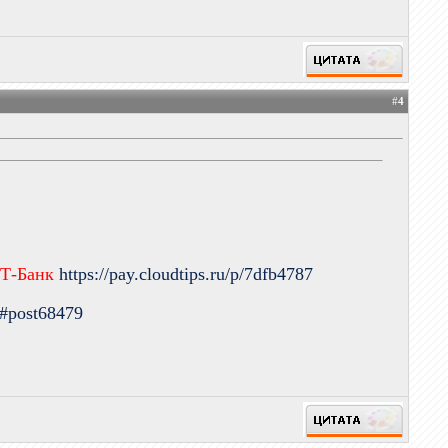
#
4
 Т-Банк
https://pay.cloudtips.ru/p/7dfb4787
9#post68479