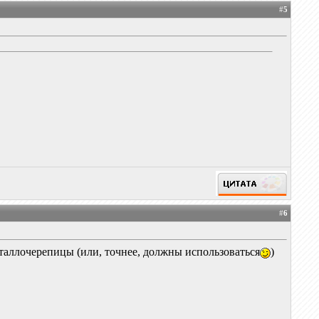
#
5
#
6
аллочерепицы (или, точнее, должны использоваться
)