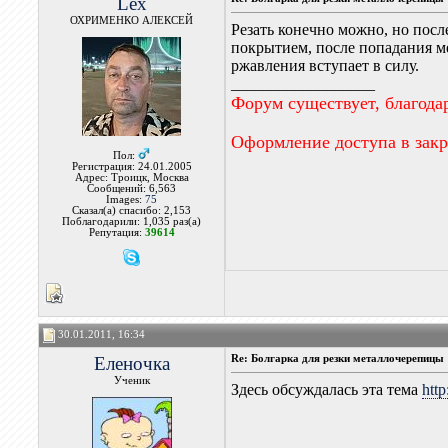
Lex
ОХРИМЕНКО АЛЕКСЕЙ
Резать конечно можно, но посл
покрытием, после попадания ме
ржавления вступает в силу.
__________________
Форум существует, благода
Оформление доступа в зак
Пол:
Регистрация: 24.01.2005
Адрес: Троицк, Москва
Сообщений: 6,563
Images:
75
Сказал(а) спасибо: 2,153
Поблагодарили: 1,035 раз(а)
Репутация:
39614
30.01.2011, 16:34
Еленочка
Re: Болгарка для резки металлочерепицы
Ученик
Здесь обсуждалась эта тема
htt