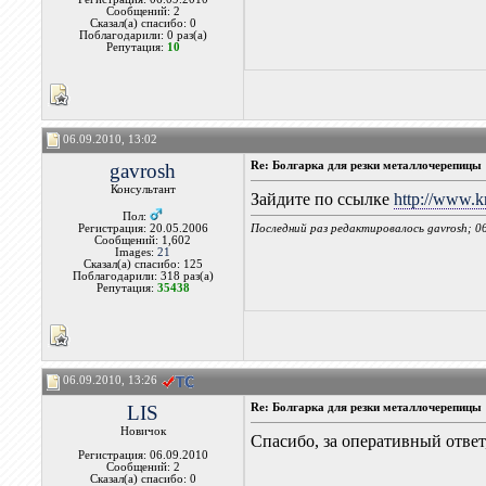
Сообщений: 2
Сказал(а) спасибо: 0
Поблагодарили: 0 раз(а)
Репутация:
10
06.09.2010, 13:02
gavrosh
Re: Болгарка для резки металлочерепицы
Консультант
Зайдите по ссылке
http://www.k
Пол:
Последний раз редактировалось gavrosh; 0
Регистрация: 20.05.2006
Сообщений: 1,602
Images:
21
Сказал(а) спасибо: 125
Поблагодарили: 318 раз(а)
Репутация:
35438
06.09.2010, 13:26
LIS
Re: Болгарка для резки металлочерепицы
Новичок
Спасибо, за оперативный ответ
Регистрация: 06.09.2010
Сообщений: 2
Сказал(а) спасибо: 0