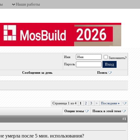
ты
Наши работы
Имя
Запомнить?
Пароль
Сообщения за день
Поиск
Страница 1 из 4
1
2
3
>
Последняя
»
Опции темы
Поиск в этой теме
#
1
не умерла после 5 мин. использования?