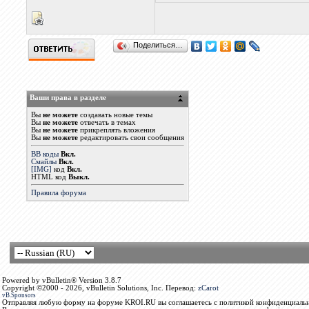
Поделиться…
Ваши права в разделе
Вы
не можете
создавать новые темы
Вы
не можете
отвечать в темах
Вы
не можете
прикреплять вложения
Вы
не можете
редактировать свои сообщения
BB коды
Вкл.
Смайлы
Вкл.
[IMG]
код
Вкл.
HTML код
Выкл.
Правила форума
Powered by vBulletin® Version 3.8.7
Copyright ©2000 - 2026, vBulletin Solutions, Inc. Перевод:
zCarot
vB.Sponsors
Отправляя любую форму на форуме KROI.RU вы соглашаетесь с политикой конфиденциальн