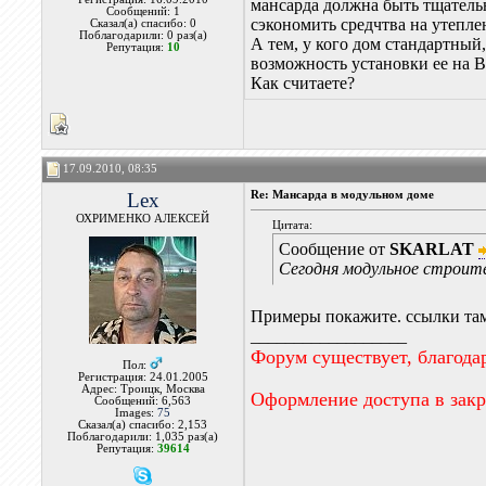
мансарда должна быть тщатель
Сообщений: 1
сэкономить средчтва на утепле
Сказал(а) спасибо: 0
Поблагодарили: 0 раз(а)
А тем, у кого дом стандартный
Репутация:
10
возможность установки ее на В
Как считаете?
17.09.2010, 08:35
Lex
Re: Мансарда в модульном доме
ОХРИМЕНКО АЛЕКСЕЙ
Цитата:
Сообщение от
SKARLAT
Сегодня модульное строите
Примеры покажите. ссылки та
__________________
Форум существует, благода
Пол:
Регистрация: 24.01.2005
Адрес: Троицк, Москва
Оформление доступа в зак
Сообщений: 6,563
Images:
75
Сказал(а) спасибо: 2,153
Поблагодарили: 1,035 раз(а)
Репутация:
39614