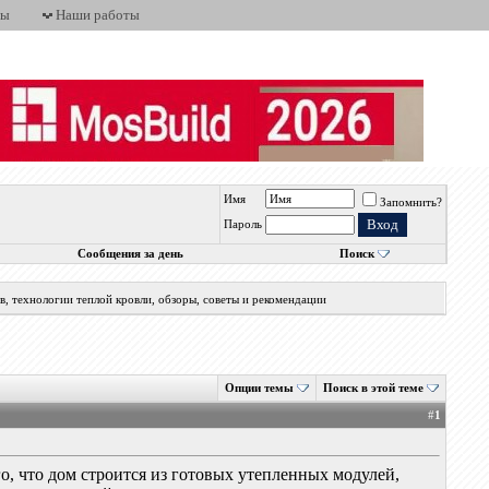
ты
Наши работы
Имя
Запомнить?
Пароль
Сообщения за день
Поиск
, технологии теплой кровли, обзоры, советы и рекомендации
Опции темы
Поиск в этой теме
#
1
о, что дом строится из готовых утепленных модулей,