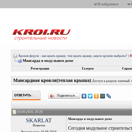
В избранное
Кровля форум - как крыть крышу, чем крыть крышу, какую кровлю выбрать?
|
Мансарда в модульном доме
Регистрация
Галерея
Справ
Мансардная кровля(теплая крыша)
Доступ к разделу платный.
Поделиться…
16.09.2010, 20:26
SKARLAT
Мансарда в модульном доме
Новичок
Сегодня модульное строительст
Регистрация: 16.09.2010