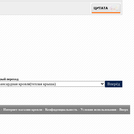
рый переход
ь
-
Интернет магазин кровли
-
Конфиденциальность
-
Условия использования
-
Вверх