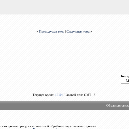
«
Предыдущая тема
|
Следующая тема
»
Быст
Текущее время:
12:54
. Часовой пояс GMT +3.
Обратная связ
ости данного ресурса и политикой обработки персональных данных.