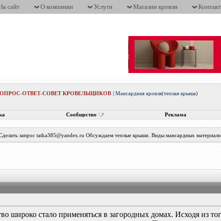
На сайт
О компании
Услуги
Магазин кровли
Контак
ВОПРОС-ОТВЕТ-СОВЕТ КРОВЕЛЬЩИКОВ
|
Мансардная кровля(теплая крыша)
ка
Сообщество
Реклама
 Сделать запрос tatka385@yandex.ru Обсуждаем теплые крыши. Виды мансардных материалов
во широко стало применяться в загородных домах. Исходя из тог