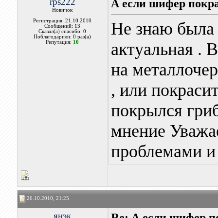
rps222
А если шифер покр
Новичок
Регистрация: 21.10.2010
Не знаю была 
Сообщений: 13
Сказал(а) спасибо: 0
Поблагодарили: 0 раз(а)
Репутация:
10
актуальная . 
на металлочер
, или покраси
покрылся гриб
мнение Уважа
проблемами и
26.10.2010, 21:25
янэк
Re: А если шифер п