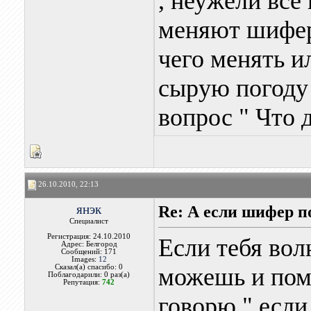
, неужели все
меняют шифер
чего менять и
сырую погоду 
вопрос " Что д
26.10.2010, 22:13
янэк
Re: А если шифер п
Специалист
Регистрация: 24.10.2010
Если тебя вол
Адрес: Белгород
Сообщений: 171
Images:
12
Сказал(а) спасибо: 0
можешь и поме
Поблагодарили: 0 раз(а)
Репутация:
742
говорю " если