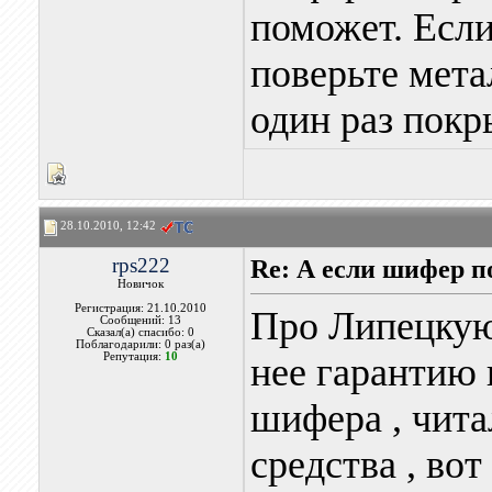
поможет. Если
поверьте мета
один раз покр
28.10.2010, 12:42
rps222
Re: А если шифер п
Новичок
Регистрация: 21.10.2010
Про Липецкую ,
Сообщений: 13
Сказал(а) спасибо: 0
Поблагодарили: 0 раз(а)
Репутация:
10
нее гарантию 
шифера , чита
средства , во