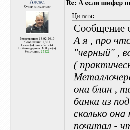
Алекс.
Re: А если шифер п
Супер консультант
Цитата:
Сообщение 
А я , про ч
Регистрация: 18.02.2010
Сообщений: 1,321
Сказал(а) спасибо: 244
Поблагодарили: 168 раз(а)
"черный" , 
Репутация:
25122
( практичес
Металлочере
она блин , т
банка из под
сколько она
почитал - ч