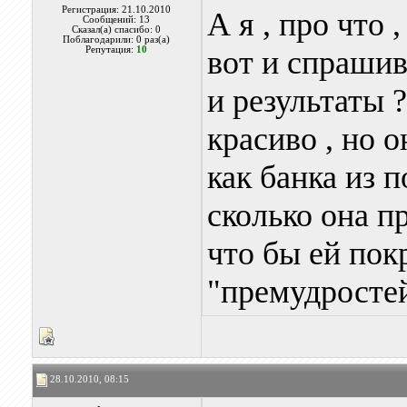
Регистрация: 21.10.2010
А я , про что 
Сообщений: 13
Сказал(а) спасибо: 0
Поблагодарили: 0 раз(а)
Репутация:
10
вот и спрашив
и результаты 
красиво , но о
как банка из п
сколько она пр
что бы ей пок
"премудростей
28.10.2010, 08:15