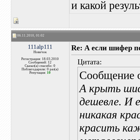
и какой резуль
06.11.2010, 01:02
111alp111
Re: А если шифер п
Новичок
Регистрация: 18.03.2010
Цитата:
Сообщений: 12
Сказал(а) спасибо: 0
Поблагодарили: 0 раз(а)
Сообщение 
Репутация:
10
А крыть шиф
дешевле. И 
никакая кра
красить каж