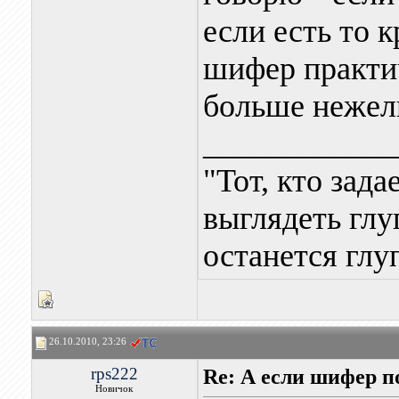
если есть то 
шифер практи
больше нежел
____________
"Тот, кто зада
выглядеть глуп
останется глу
26.10.2010, 23:26
rps222
Re: А если шифер п
Новичок