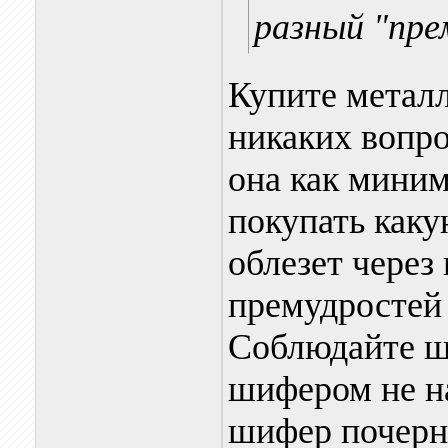
разный "пре
Купите метал
никаких вопро
она как миним
покупать каку
облезет через
премудростей 
Соблюдайте ша
шифером не на
шифер почерне