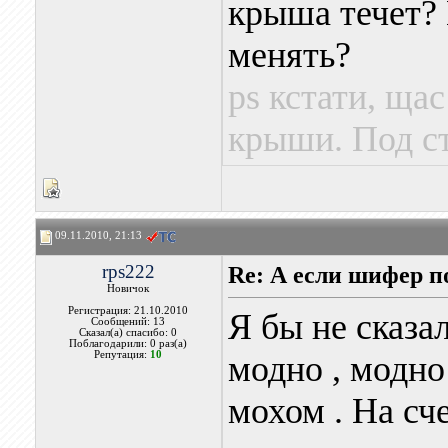
крыша течет? 
менять?
ps кстати, ща
крыши. Под ст
09.11.2010, 21:13
rps222
Re: А если шифер п
Новичок
Регистрация: 21.10.2010
Я бы не сказа
Сообщений: 13
Сказал(а) спасибо: 0
Поблагодарили: 0 раз(а)
Репутация:
10
модно , модно
мохом . На сче