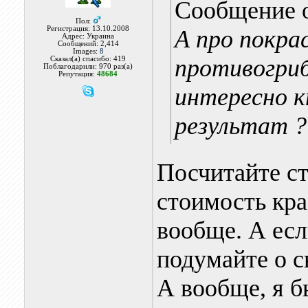
Сообщение 
Пол:
Регистрация: 13.10.2008
А про покра
Адрес: Украина
Сообщений: 2,414
Images:
8
противогриб
Сказал(а) спасибо: 419
Поблагодарили: 970 раз(а)
Репутация:
48684
интересно к
результат ?
Посчитайте ст
стоимость кра
вообще. А есл
подумайте о с
А вообще, я б