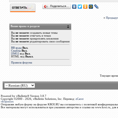
Поделиться…
«
Предыду
Ваши права в разделе
Вы
не можете
создавать новые темы
Вы
не можете
отвечать в темах
Вы
не можете
прикреплять вложения
Вы
не можете
редактировать свои сообщения
BB коды
Вкл.
Смайлы
Вкл.
[IMG]
код
Вкл.
HTML код
Выкл.
Правила форума
Текущее врем
Powered by vBulletin® Version 3.8.7
Copyright ©2000 - 2026, vBulletin Solutions, Inc. Перевод:
zCarot
vB.Sponsors
Отправляя любую форму на форуме KROI.RU вы соглашаетесь с политикой конфиденциальн
Все материалы могут использоваться при указании авторства и ссылки на www.kroi.ru, для 