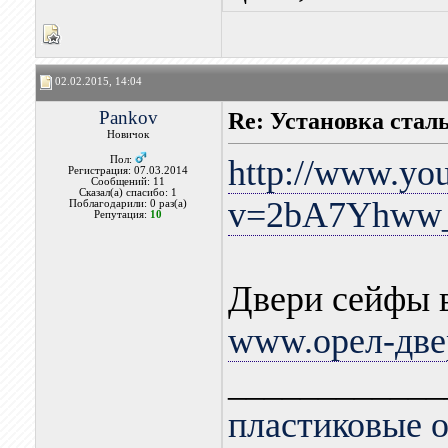
02.02.2015, 14:04
Pankov
Re: Установка ста
Новичок
http://www.yo
Пол:
Регистрация: 07.03.2014
Сообщений: 11
Сказал(а) спасибо: 1
v=2bA7Yhww
Поблагодарили: 0 раз(а)
Репутация:
10
Двери сейфы 
www.орел-две
____________
пластиковые о