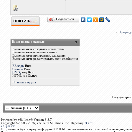
Поделиться…
«
Предыду
Ваши права в разделе
Вы
не можете
создавать новые темы
Вы
не можете
отвечать в темах
Вы
не можете
прикреплять вложения
Вы
не можете
редактировать свои сообщения
BB коды
Вкл.
Смайлы
Вкл.
[IMG]
код
Вкл.
HTML код
Выкл.
Правила форума
Текущее врем
Powered by vBulletin® Version 3.8.7
Copyright ©2000 - 2026, vBulletin Solutions, Inc. Перевод:
zCarot
vB.Sponsors
Отправляя любую форму на форуме KROI.RU вы соглашаетесь с политикой конфиденциальн