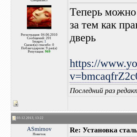
Специалист
Теперь можно 
за тем как пр
дверь
Регистрация: 04.06.2010
Сообщений: 201
Images:
1
Сказал(а) спасибо: 0
Поблагодарили: 9 раз(а)
Репутация:
969
https://www.y
v=bmcaqfrZ2c
Последний раз редакт
03.12.2013, 13:22
ASmirnov
Re: Установка ста
Новичок