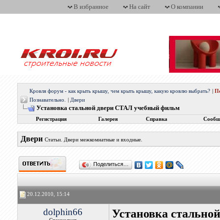
В избранное
На сайт
О компании
Кровля форум - как крыть крышу, чем крыть крышу, какую кровлю выбрать?
|
П
Познавательно.
|
Двери
Установка стальной двери СТАЛ учебный фильм
Регистрация
Галерея
Справка
Сообщ
Двери
Статьи. Двери межкомнатные и входные.
Поделиться…
20.12.2010, 15:14
dolphin66
Установка стально