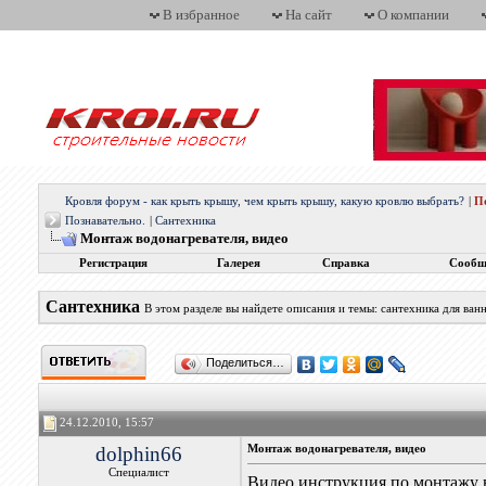
В избранное
На сайт
О компании
Кровля форум - как крыть крышу, чем крыть крышу, какую кровлю выбрать?
|
П
Познавательно.
|
Сантехника
Монтаж водонагревателя, видео
Регистрация
Галерея
Справка
Сообщ
Сантехника
В этом разделе вы найдете описания и темы: сантехника для ван
Поделиться…
24.12.2010, 15:57
dolphin66
Монтаж водонагревателя, видео
Специалист
Видео инструкция по монтажу 