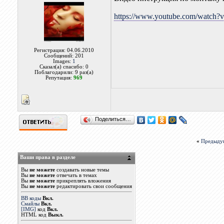
https://www.youtube.com/wat
Регистрация: 04.06.2010
Сообщений: 201
Images:
1
Сказал(а) спасибо: 0
Поблагодарили: 9 раз(а)
Репутация:
969
Поделиться…
«
Предыду
Ваши права в разделе
Вы
не можете
создавать новые темы
Вы
не можете
отвечать в темах
Вы
не можете
прикреплять вложения
Вы
не можете
редактировать свои сообщения
BB коды
Вкл.
Смайлы
Вкл.
[IMG]
код
Вкл.
HTML код
Выкл.