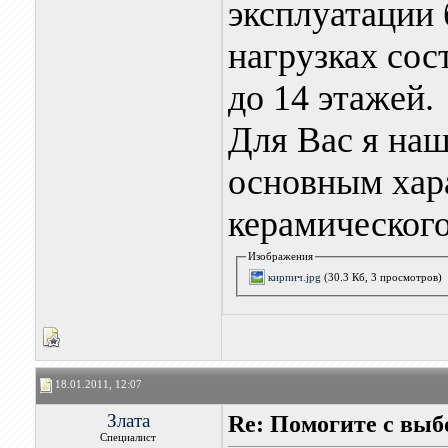
эксплуатации 
нагрузках сост
до 14 этажей.
Для Вас я на
основным хар
керамического
Изображения
кирпич.jpg
(30.3 Кб, 3 просмотров)
18.01.2011, 12:07
Злата
Re: Помогите с вы
Специалист