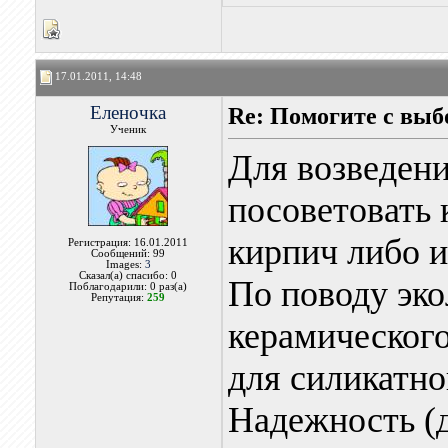
17.01.2011, 14:48
Еленочка
Re: Помогите с вы
Ученик
Для возведени
посоветовать 
кирпич либо и
Регистрация: 16.01.2011
Сообщений: 99
Images:
3
Сказал(а) спасибо: 0
По поводу эко
Поблагодарили: 0 раз(а)
Репутация:
259
керамического
для силикатно
Надежность (д