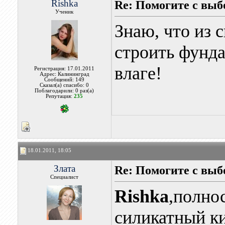
Rishka
Re: Помогите с вы
Ученик
Знаю, что из 
строить фундам
влаге!
Регистрация: 17.01.2011
Адрес: Калининград
Сообщений: 149
Сказал(а) спасибо: 0
Поблагодарили: 0 раз(а)
Репутация:
235
18.01.2011, 18:05
Злата
Re: Помогите с вы
Специалист
Rishka
,полнос
силикатный ки