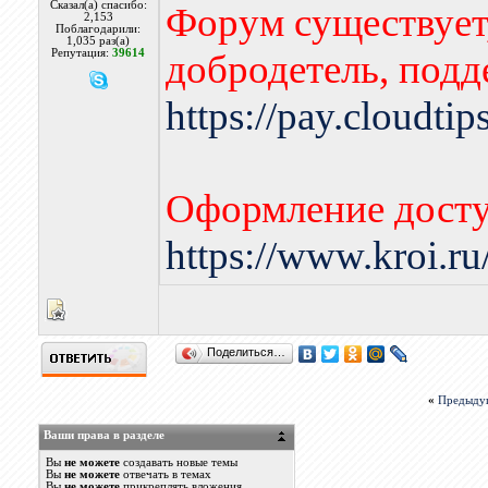
Сказал(а) спасибо:
Форум существует,
2,153
Поблагодарили:
1,035 раз(а)
Репутация:
39614
добродетель, подд
https://pay.cloudti
Оформление досту
https://www.kroi.r
Поделиться…
«
Предыду
Ваши права в разделе
Вы
не можете
создавать новые темы
Вы
не можете
отвечать в темах
Вы
не можете
прикреплять вложения