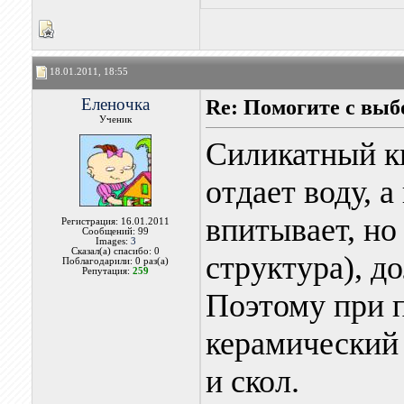
18.01.2011, 18:55
Еленочка
Re: Помогите с вы
Ученик
Силикатный ки
отдает воду, 
впитывает, но
Регистрация: 16.01.2011
Сообщений: 99
Images:
3
Сказал(а) спасибо: 0
структура), д
Поблагодарили: 0 раз(а)
Репутация:
259
Поэтому при 
керамический
и скол.