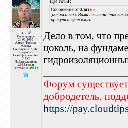
Цитата:
Сообщение от
Злата
,полностью с Вами согласна, так как с
присутствует влага.
Дело в том, что п
Пол:
Регистрация:
24.01.2005
Адрес: Троицк,
цоколь, на фундаме
Москва
Сообщений: 6,563
Images:
75
Сказал(а) спасибо:
гидроизоляционный
2,153
Поблагодарили:
1,035 раз(а)
________________
Репутация:
39614
Форум существует,
добродетель, подд
https://pay.cloudti