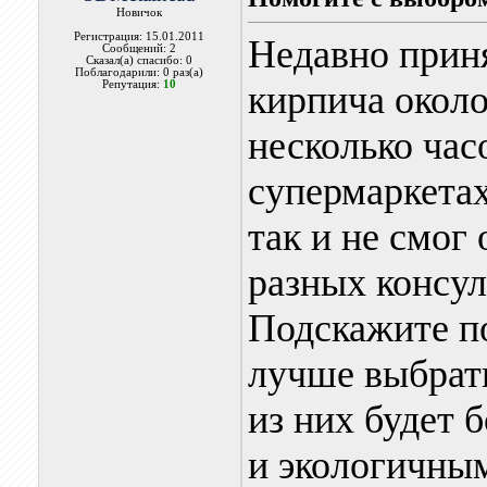
Новичок
Регистрация: 15.01.2011
Недавно прин
Сообщений: 2
Сказал(а) спасибо: 0
Поблагодарили: 0 раз(а)
Репутация:
10
кирпича около
несколько час
супермаркетах
так и не смог
разных консул
Подскажите по
лучше выбрат
из них будет 
и экологичны