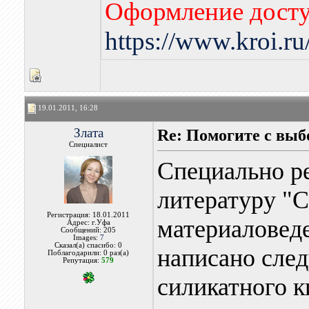
Оформление досту
https://www.kroi.r
19.01.2011, 16:28
Злата
Re: Помогите с вы
Специалист
Специально р
литературу "
Регистрация: 18.01.2011
материаловеде
Адрес: г.Уфа
Сообщений: 205
Images:
7
Сказал(а) спасибо: 0
написано сле
Поблагодарили: 0 раз(а)
Репутация:
579
силикатного к