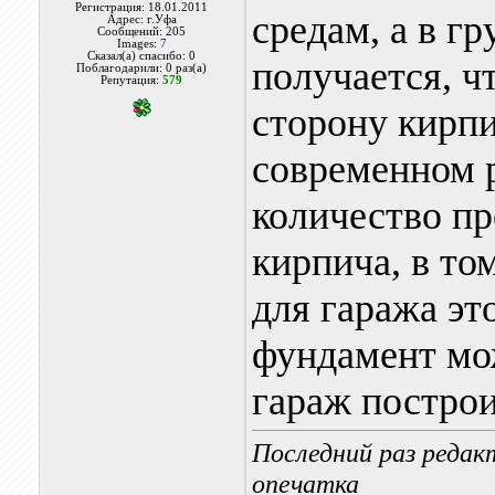
Регистрация: 18.01.2011
средам, а в гр
Адрес: г.Уфа
Сообщений: 205
Images:
7
Сказал(а) спасибо: 0
получается, ч
Поблагодарили: 0 раз(а)
Репутация:
579
сторону кирпи
современном 
количество п
кирпича, в то
для гаража э
фундамент мож
гараж построи
Последний раз редак
опечатка