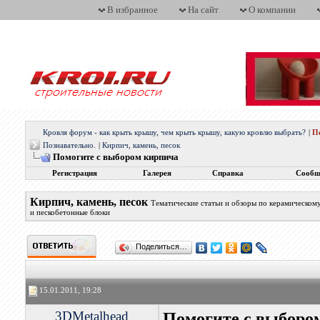
В избранное
На сайт
О компании
Кровля форум - как крыть крышу, чем крыть крышу, какую кровлю выбрать?
|
П
Познавательно.
|
Кирпич, камень, песок
Помогите с выбором кирпича
Регистрация
Галерея
Справка
Сообщ
Кирпич, камень, песок
Тематические статьи и обзоры по керамическому
и пескобетонные блоки
Поделиться…
15.01.2011, 19:28
3DMetalhead
Помогите с выборо