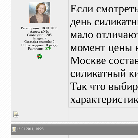
Если смотреть
день силикат
Регистрация: 18.01.2011
мало отличают
Адрес: г.Уфа
Сообщений: 205
Images:
7
Сказал(а) спасибо: 0
момент цены 
Поблагодарили: 0 раз(а)
Репутация:
579
Москве состав
силикатный ки
Так что выбир
характеристи
18.01.2011, 16:23