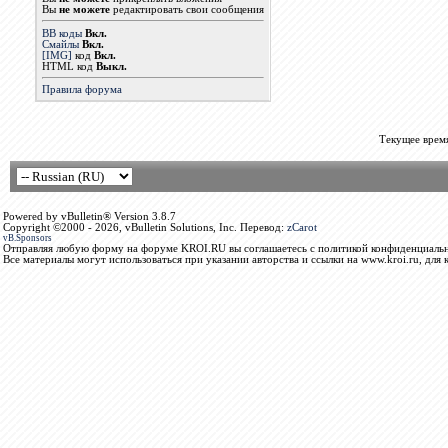
Вы
не можете
редактировать свои сообщения
BB коды
Вкл.
Смайлы
Вкл.
[IMG]
код
Вкл.
HTML код
Выкл.
Правила форума
Текущее врем
Powered by vBulletin® Version 3.8.7
Copyright ©2000 - 2026, vBulletin Solutions, Inc. Перевод:
zCarot
vB.Sponsors
Отправляя любую форму на форуме KROI.RU вы соглашаетесь с политикой конфиденциальн
Все материалы могут использоваться при указании авторства и ссылки на www.kroi.ru, для 