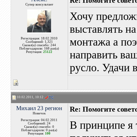
Re: Помогите совет
Супер консультант
Хочу предлож
выставлять на
монтажа а поэ
Регистрация: 18.02.2010
Сообщений: 1,321
Сказал(а) спасибо: 244
Поблагодарили: 168 раз(а)
направить ва
Репутация:
25122
русло. Удачи 
10.02.2011, 10:12
Михаил 23 регион
Re: Помогите совет
Новичок
Регистрация: 04.02.2011
В принципе я 
Сообщений: 24
Сказал(а) спасибо: 0
Поблагодарили: 0 раз(а)
Репутация:
100