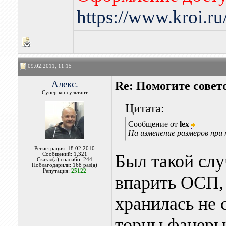
https://www.kroi.r
09.02.2011, 11:15
Алекс.
Re: Помогите совет
Супер консультант
Цитата:
Сообщение от
lex
На изменение размеров при 
Регистрация: 18.02.2010
Сообщений: 1,321
Был такой слу
Сказал(а) спасибо: 244
Поблагодарили: 168 раз(а)
Репутация:
25122
впарить ОСП, 
хранилась не
торцы фанеры 