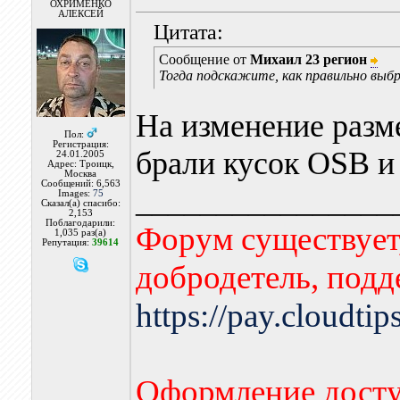
ОХРИМЕНКО
АЛЕКСЕЙ
Цитата:
Сообщение от
Михаил 23 регион
Тогда подскажите, как правильно в
На изменение разм
Пол:
Регистрация:
брали кусок OSB и
24.01.2005
Адрес: Троицк,
Москва
Сообщений: 6,563
________________
Images:
75
Сказал(а) спасибо:
2,153
Поблагодарили:
Форум существует,
1,035 раз(а)
Репутация:
39614
добродетель, подд
https://pay.cloudti
Оформление досту