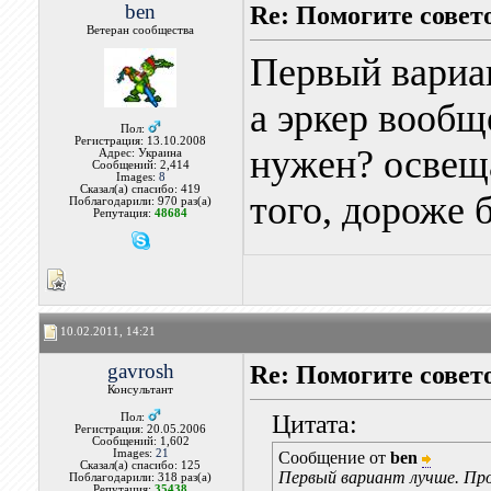
ben
Re: Помогите совет
Ветеран сообщества
Первый вариа
а эркер вообщ
Пол:
Регистрация: 13.10.2008
нужен? освеща
Адрес: Украина
Сообщений: 2,414
Images:
8
Сказал(а) спасибо: 419
того, дороже 
Поблагодарили: 970 раз(а)
Репутация:
48684
10.02.2011, 14:21
gavrosh
Re: Помогите совет
Консультант
Цитата:
Пол:
Регистрация: 20.05.2006
Сообщений: 1,602
Images:
21
Сообщение от
ben
Сказал(а) спасибо: 125
Первый вариант лучше. Прощ
Поблагодарили: 318 раз(а)
Репутация:
35438