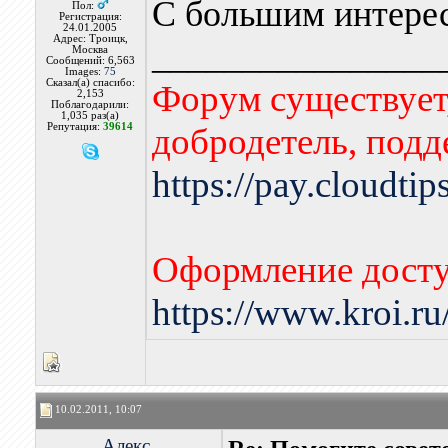
С большим интере
Пол:
Регистрация:
24.01.2005
Адрес: Троицк,
________________
Москва
Сообщений: 6,563
Images:
75
Сказал(а) спасибо:
Форум существует,
2,153
Поблагодарили:
1,035 раз(а)
Репутация:
39614
добродетель, подд
https://pay.cloudti
Оформление досту
https://www.kroi.r
10.02.2011, 10:07
Алекс.