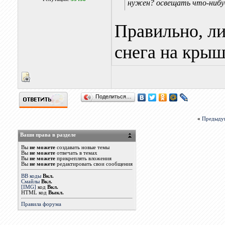
нужен? освещать что-нибуд
Правильно, л
снега на крыш
Поделиться…
«
Предыду
Ваши права в разделе
Вы
не можете
создавать новые темы
Вы
не можете
отвечать в темах
Вы
не можете
прикреплять вложения
Вы
не можете
редактировать свои сообщения
BB коды
Вкл.
Смайлы
Вкл.
[IMG]
код
Вкл.
HTML код
Выкл.
Правила форума