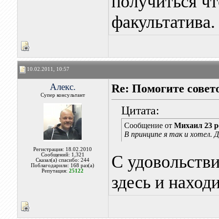
получиться чт
факультатива.
10.02.2011, 10:57
Алекс.
Re: Помогите совет
Супер консультант
Цитата:
Сообщение от
Михаил 23 р
В принципе я так и хотел.
Регистрация: 18.02.2010
Сообщений: 1,321
С удовольстви
Сказал(а) спасибо: 244
Поблагодарили: 168 раз(а)
Репутация:
25122
здесь и наход