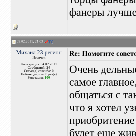
фанеры лучше 
09.02.2011, 21:03
Михаил 23 регион
Re: Помогите совет
Новичок
Регистрация: 04.02.2011
Очень дельны
Сообщений: 24
Сказал(а) спасибо: 0
Поблагодарили: 0 раз(а)
Репутация:
100
самое главное
общаться с та
что я хотел уз
приобритение 
будет еще жив