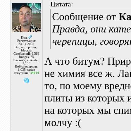
Цитата:
Сообщение от
Ка
Правда, они кат
черепицы, говоря
Пол:
Регистрация:
24.01.2005
Адрес: Троицк,
Москва
Сообщений: 6,563
Images:
75
А что битум? Прир
Сказал(а) спасибо:
2,153
Поблагодарили:
не химия все ж. Л
1,035 раз(а)
Репутация:
39614
то, по моему вредн
плиты из которых 
на которых мы спи
молчу :(