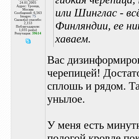
24.01.2005
Адрес: Троицк,
или Шинглас - вс
Москва
Сообщений: 6,563
Images:
75
Сказал(а) спасибо:
Финляндии, ее ни
2,153
Поблагодарили:
1,035 раз(а)
Репутация:
39614
хаваем.
Вас дизинформиров
черепицей! Достат
сплошь и рядом. Та
унылое.
У меня есть минутн
пологой кровле пок