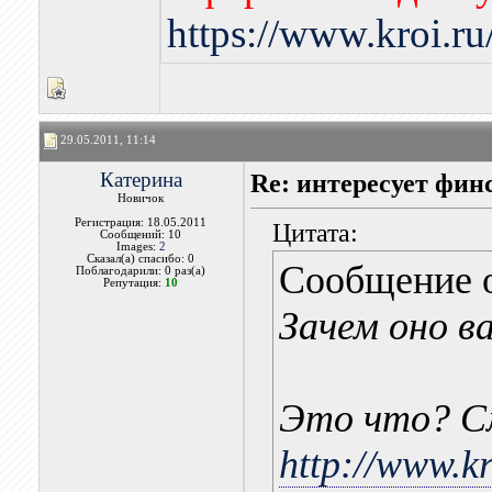
https://www.kroi.r
29.05.2011, 11:14
Катерина
Re: интересует фин
Новичок
Регистрация: 18.05.2011
Цитата:
Сообщений: 10
Images:
2
Сказал(а) спасибо: 0
Сообщение 
Поблагодарили: 0 раз(а)
Репутация:
10
Зачем оно в
Это что? С
http://www.k