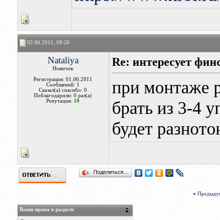
02.06.2011, 08:26
Nataliya
Re: интересует фин
Новичок
Регистрация: 01.06.2011
при монтаже р
Сообщений: 1
Сказал(а) спасибо: 0
Поблагодарили: 0 раз(а)
Репутация:
10
брать из 3-4 у
будет разното
Поделиться…
«
Предыду
Ваши права в разделе