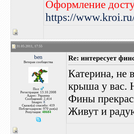
Оформление досту
https://www.kroi.r
31.05.2011, 17:55
ben
Re: интересует фин
Ветеран сообщества
Катерина, не 
крыша у вас. Н
Пол:
Регистрация: 13.10.2008
Фины прекрасн
Адрес: Украина
Сообщений: 2,414
Images:
8
Сказал(а) спасибо: 419
Живут и раду
Поблагодарили: 970 раз(а)
Репутация:
48684