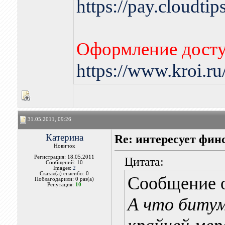
https://pay.cloudti
Оформление досту
https://www.kroi.r
31.05.2011, 09:26
Катерина
Re: интересует фин
Новичок
Регистрация: 18.05.2011
Цитата:
Сообщений: 10
Images:
2
Сказал(а) спасибо: 0
Сообщение 
Поблагодарили: 0 раз(а)
Репутация:
10
А что биту