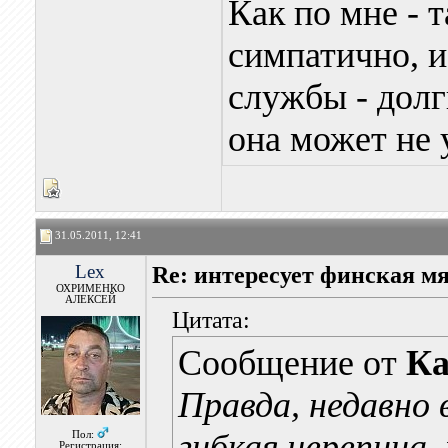
Как по мне - 
симпатично, и
службы - долг
она может не 
31.05.2011, 12:41
Lex
Re: интересует финская м
ОХРИМЕНКО
АЛЕКСЕЙ
Цитата:
Сообщение от
Ка
Правда, недавно 
гибкая черепица,
Пол:
Регистрация: