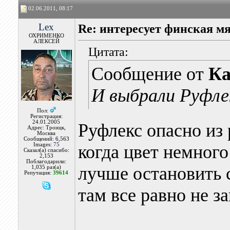
02.06.2011, 08:17
Lex
Re: интересует финская м
ОХРИМЕНКО
АЛЕКСЕЙ
Цитата:
Сообщение от
Ка
И выбрали Руфлек
Пол:
Регистрация:
24.01.2005
Руфлекс опасно из 
Адрес: Троицк,
Москва
Сообщений: 6,563
Images:
75
когда цвет немного
Сказал(а) спасибо:
2,153
Поблагодарили:
лучше остановить 
1,035 раз(а)
Репутация:
39614
там все равно не з