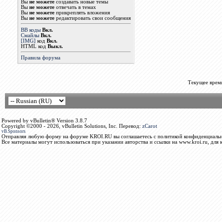
Вы
не можете
создавать новые темы
Вы
не можете
отвечать в темах
Вы
не можете
прикреплять вложения
Вы
не можете
редактировать свои сообщения
BB коды
Вкл.
Смайлы
Вкл.
[IMG]
код
Вкл.
HTML код
Выкл.
Правила форума
Текущее врем
Powered by vBulletin® Version 3.8.7
Copyright ©2000 - 2026, vBulletin Solutions, Inc. Перевод:
zCarot
vB.Sponsors
Отправляя любую форму на форуме KROI.RU вы соглашаетесь с политикой конфиденциальн
Все материалы могут использоваться при указании авторства и ссылки на www.kroi.ru, для 