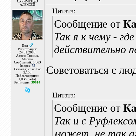
ОХРИМЕНКО
АЛЕКСЕЙ
Цитата:
Сообщение от
Ка
Так я к чему - г
действительно п
Пол:
Регистрация:
24.01.2005
Адрес: Троицк,
Москва
Сообщений: 6,563
Images:
75
Советоваться с лю
Сказал(а) спасибо:
2,153
Поблагодарили:
1,035 раз(а)
Репутация:
39614
Цитата:
Сообщение от
Ка
Так и с Руфлексом
может, не так а