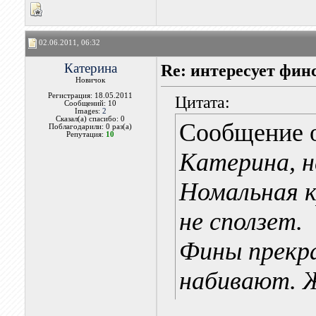
02.06.2011, 06:32
Катерина
Re: интересует фин
Новичок
Регистрация: 18.05.2011
Цитата:
Сообщений: 10
Images:
2
Сказал(а) спасибо: 0
Сообщение 
Поблагодарили: 0 раз(а)
Репутация:
10
Катерина, н
Номальная к
не сползет.
Фины прекра
набивают. 