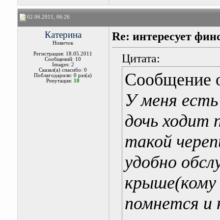
02.06.2011, 06:26
Катерина
Re: интересует фин
Новичок
Регистрация: 18.05.2011
Цитата:
Сообщений: 10
Images:
2
Сказал(а) спасибо: 0
Сообщение 
Поблагодарили: 0 раз(а)
Репутация:
10
У меня есть
дочь ходит 
такой череп
удобно обсл
крыше(кому 
помнется и 