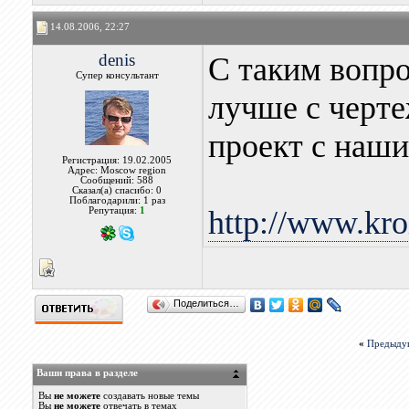
14.08.2006, 22:27
denis
С таким вопро
Супер консультант
лучше с черте
проект с наш
Регистрация: 19.02.2005
Адрес: Moscow region
Сообщений: 588
Сказал(а) спасибо: 0
Поблагодарили: 1 раз
http://www.kro
Репутация:
1
Поделиться…
«
Предыду
Ваши права в разделе
Вы
не можете
создавать новые темы
Вы
не можете
отвечать в темах