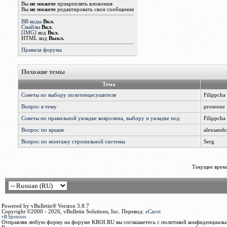
Вы
не можете
прикреплять вложения
Вы
не можете
редактировать свои сообщения
BB коды
Вкл.
Смайлы
Вкл.
[IMG]
код
Вкл.
HTML код
Выкл.
Правила форума
Похожие темы
Тема
Советы по выбору полотенцесушителя
Filippcha
Вопрос в тему
proseone
Советы по правильной укладке ковролина, выбору и укладке под
Filippcha
Вопрос по крыше
alexsandr
Вопрос по монтажу стропильной системы
Serg
Текущее врем
Powered by vBulletin® Version 3.8.7
Copyright ©2000 - 2026, vBulletin Solutions, Inc. Перевод:
zCarot
vB.Sponsors
Отправляя любую форму на форуме KROI.RU вы соглашаетесь с политикой конфиденциальн